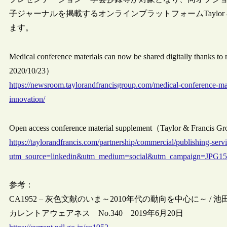
子ジャーナルを掲載するオンラインプラットフォームTaylor & 
ます。
Medical conference materials can now be shared digitally thanks 
2020/10/23）
https://newsroom.taylorandfrancisgroup.com/medical-conference-mate
innovation/
Open access conference material supplement（Taylor & Francis 
https://taylorandfrancis.com/partnership/commercial/publishing-ser
utm_source=linkedin&utm_medium=social&utm_campaign=JPG1
参考：
CA1952 – 灰色文献のいま～2010年代の動向を中心に～ / 
カレントアウェアネス No.340 2019年6月20日