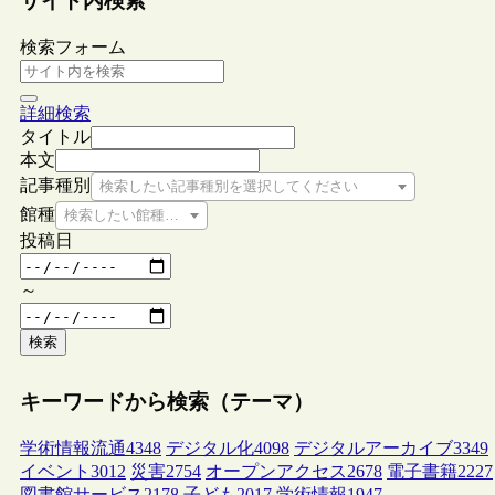
サイト内検索
検索フォーム
詳細検索
タイトル
本文
記事種別
検索したい記事種別を選択してください
館種
検索したい館種を選択してください
投稿日
～
検索
キーワードから検索（テーマ）
学術情報流通
4348
デジタル化
4098
デジタルアーカイブ
3349
イベント
3012
災害
2754
オープンアクセス
2678
電子書籍
2227
図書館サービス
2178
子ども
2017
学術情報
1947