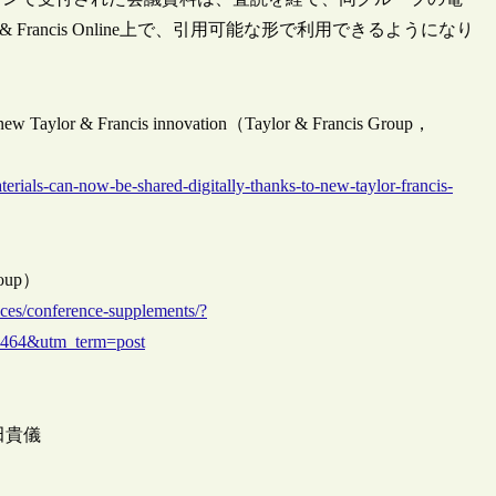
Francis Online上で、引用可能な形で利用できるようになり
to new Taylor & Francis innovation（Taylor & Francis Group，
rials-can-now-be-shared-digitally-thanks-to-new-taylor-francis-
Group）
vices/conference-supplements/?
5464&utm_term=post
池田貴儀