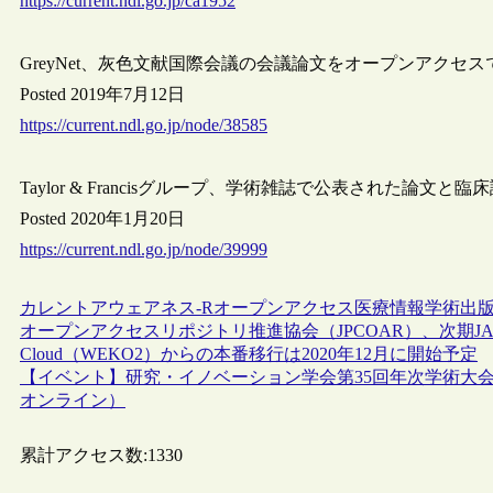
https://current.ndl.go.jp/ca1952
GreyNet、灰色文献国際会議の会議論文をオープンアクセ
Posted 2019年7月12日
https://current.ndl.go.jp/node/38585
Taylor & Francisグループ、学術雑誌で公表された論
Posted 2020年1月20日
https://current.ndl.go.jp/node/39999
カレントアウェアネス-R
オープンアクセス
医療情報
学術出
オープンアクセスリポジトリ推進協会（JPCOAR）、次期JAIR
Cloud（WEKO2）からの本番移行は2020年12月に開始予定
【イベント】研究・イノベーション学会第35回年次学術大会
オンライン）
累計アクセス数:
1330