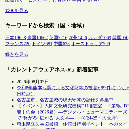
続きを見る
キーワードから検索（国・地域）
日本
19628
米国
10662
英国
3216
欧州
1426
カナダ
1069
韓国
950
フランス
720
ドイツ
681
中国
638
オーストラリア
599
続きを見る
「カレントアウェアネス-R」新着記事
2026年08月07日
令和8年熊本地震による文化財等の被害が83件に（8月
日時点）
名古屋市、名古屋城の現天守閣の記録を募集中
【イベント】人間文化研究機構DH推進室、「第5回 D
若手の会（2026夏）―デジタル・ヒューマニティーズ
で“繋がる×広がる”人文学―」（8/24-25・大阪府）
埼玉県立久喜図書館、休館日特別イベント「本のタイ