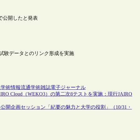
スで公開したと発表
文と臨床試験データとのリンク形成を実施
版
学術情報流通
学術雑誌
電子ジャーナル
O Cloud（WEKO3）の第二次βテストを実施：現行JAIRO
公開企画セッション「紀要の魅力と大学の役割」（10/31・