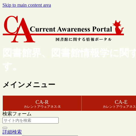
Skip to main content area
図書館界、図書館情報学に関
す。
メインメニュー
CA-R
CA-E
カレントアウェアネス-R
カレントアウェアネス
検索フォーム
詳細検索