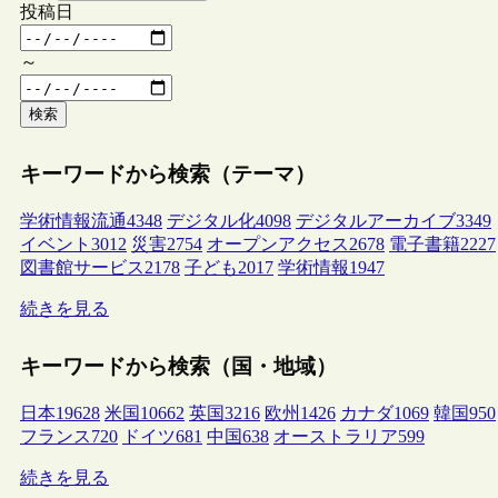
投稿日
～
検索
キーワードから検索（テーマ）
学術情報流通
4348
デジタル化
4098
デジタルアーカイブ
3349
イベント
3012
災害
2754
オープンアクセス
2678
電子書籍
2227
図書館サービス
2178
子ども
2017
学術情報
1947
続きを見る
キーワードから検索（国・地域）
日本
19628
米国
10662
英国
3216
欧州
1426
カナダ
1069
韓国
950
フランス
720
ドイツ
681
中国
638
オーストラリア
599
続きを見る