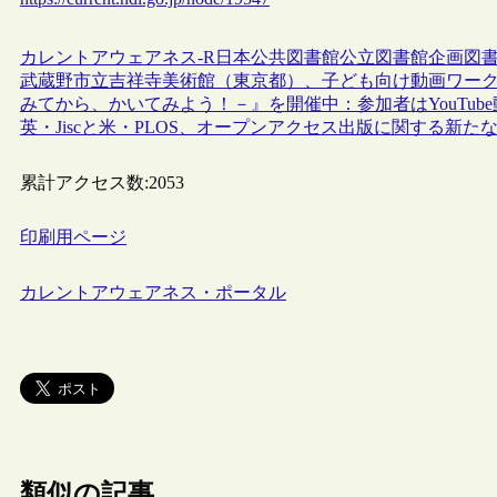
カレントアウェアネス-R
日本
公共図書館
公立図書館
企画
図
武蔵野市立吉祥寺美術館（東京都）、子ども向け動画ワー
みてから、かいてみよう！－』を開催中：参加者はYouTu
英・Jiscと米・PLOS、オープンアクセス出版に関する新た
累計アクセス数:
2053
印刷用ページ
カレントアウェアネス・ポータル
類似の記事