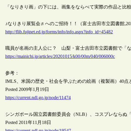
「なりきり画」の下には、画集をならべて実際の作品と比
♪なりきり展覧会♬へのご招待！！（富士吉田市立図書館,2020/
http://flib.fujinet.ed.jp/forms/info/info.aspx?info_id=45482
職員が名画の主人公に？ 山梨・富士吉田市立図書館で「なりきり
https://mainichi.jp/articles/20201015/k00/00m/040/006000c
参考：
IMLS、米国の歴史・社会を学ぶための絵画（複製画）40点
Posted 2009年1月19日
https://current.ndl.go.jp/node/11474
シンガポール国立図書館委員会（NLB）、コスプレならぬ
Posted 2011年11月18日
https://current.ndl.go.jp/node/19547