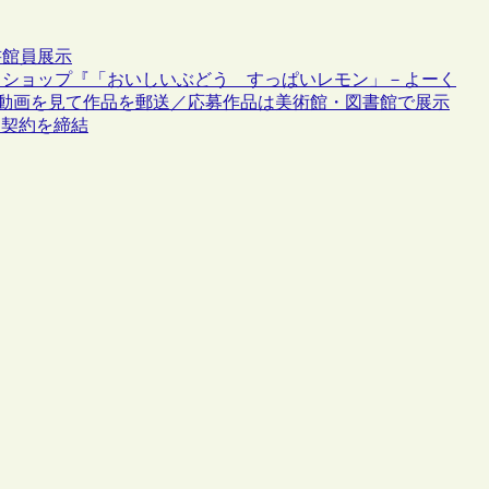
書館員
展示
クショップ『「おいしいぶどう すっぱいレモン」－よーく
be動画を見て作品を郵送／応募作品は美術館・図書館で展示
な契約を締結