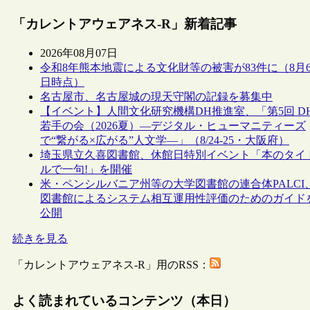
「カレントアウェアネス-R」新着記事
2026年08月07日
令和8年熊本地震による文化財等の被害が83件に（8月
日時点）
名古屋市、名古屋城の現天守閣の記録を募集中
【イベント】人間文化研究機構DH推進室、「第5回 D
若手の会（2026夏）―デジタル・ヒューマニティーズ
で“繋がる×広がる”人文学―」（8/24-25・大阪府）
埼玉県立久喜図書館、休館日特別イベント「本のタイ
ルで一句!」を開催
米・ペンシルバニア州等の大学図書館の連合体PALCI
図書館によるシステム相互運用性評価のためのガイド
公開
続きを見る
「カレントアウェアネス-R」用のRSS：
よく読まれているコンテンツ（本日）