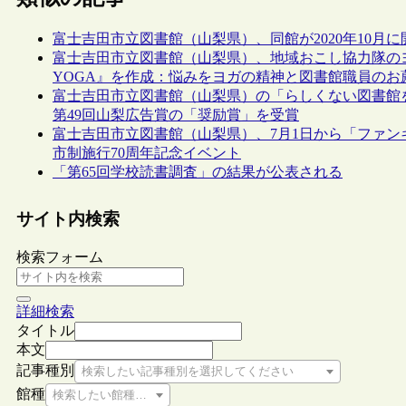
富士吉田市立図書館（山梨県）、同館が2020年10
富士吉田市立図書館（山梨県）、地域おこし協力隊の
YOGA』を作成：悩みをヨガの精神と図書館職員のお
富士吉田市立図書館（山梨県）の「らしくない図書館
第49回山梨広告賞の「奨励賞」を受賞
富士吉田市立図書館（山梨県）、7月1日から「ファ
市制施行70周年記念イベント
「第65回学校読書調査」の結果が公表される
サイト内検索
検索フォーム
詳細検索
タイトル
本文
記事種別
検索したい記事種別を選択してください
館種
検索したい館種を選択してください