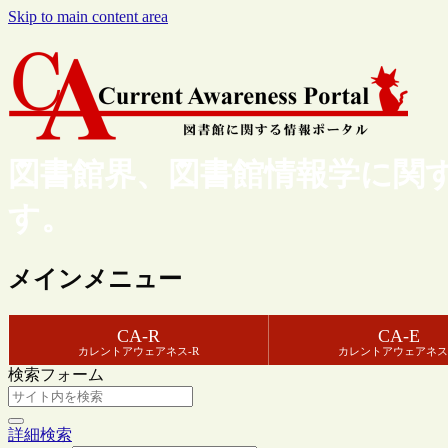
Skip to main content area
図書館界、図書館情報学に関
す。
メインメニュー
CA-R
CA-E
カレントアウェアネス-R
カレントアウェアネス
検索フォーム
詳細検索