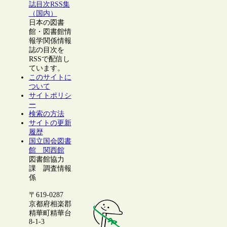
誌目次RSS集
（国内）
日本の図書
館・図書館情
報学関係情報
誌の目次を
RSSで配信し
ています。
このサイトに
ついて
サイトポリシ
ー
検索の方法
サイトの更新
履歴
国立国会図書
館 関西館
図書館協力
課 調査情報
係
〒619-0287
京都府相楽郡
精華町精華台
8-1-3