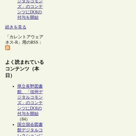
ジタルコモン
ズ」のコンテ
ンツにDOIの
付与を開始
続きを見る
「カレントアウェア
ネス-R」用のRSS：
よく読まれている
コンテンツ（本
日）
県立長野図書
館、「信州デ
ジタルコモン
ズ」のコンテ
ンツにDOIの
付与を開始
（84）
国立国会図書
館デジタルコ
レクションに