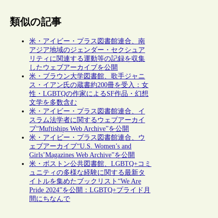
類似の記事
米・アイビー・プラス図書館連合、南
アジア地域のジェンダー・セクシュア
リティに関連する運動等の記録を収集
したウェブアーカイブを公開
米・ブラウン大学図書館、歌手ジャニ
ス・イアン氏の蔵書約200冊を受入：女
性・LGBTQの作家によるSF作品・幻想
文学を多数含む
米・アイビー・プラス図書館連合、イ
スラム法学者に関するウェブアーカイ
ブ“Muftiships Web Archive”を公開
米・アイビー・プラス図書館連合、ウ
ェブアーカイブ“U.S. Women’s and
Girls’Magazines Web Archive”を公開
米・ボストン公共図書館、LGBTQ+コミ
ュニティの多様な経験に関する最新タ
イトルを集めたブックリスト“We Are
Pride 2024”を公開：LGBTQ+プライド月
間にちなんで