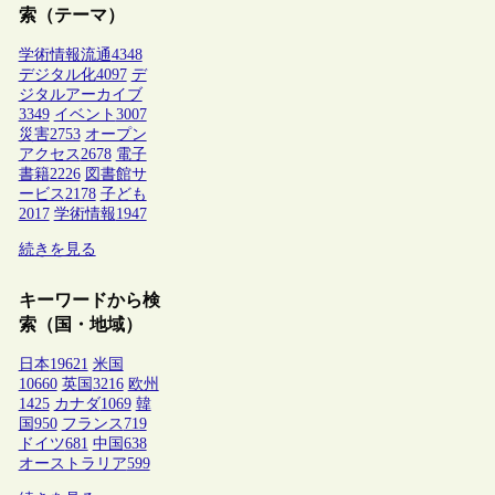
索（テーマ）
学術情報流通
4348
デジタル化
4097
デ
ジタルアーカイブ
3349
イベント
3007
災害
2753
オープン
アクセス
2678
電子
書籍
2226
図書館サ
ービス
2178
子ども
2017
学術情報
1947
続きを見る
キーワードから検
索（国・地域）
日本
19621
米国
10660
英国
3216
欧州
1425
カナダ
1069
韓
国
950
フランス
719
ドイツ
681
中国
638
オーストラリア
599