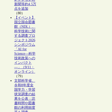
新聞等約4.5万
点を追加
（80）
【イベント】
国立国会図書
館（NDL）、
科学技術に関
する調査プロ
ジェクト2026
シンポジウム
「AI for
Science―科学
技術政策への
インパクト
―」（9/11・
オンライン）
（79）
文部科学省、
令和8年度全
国学力・学習
状況調査の結
果を公表：読
書時間や図書
館の利用頻度