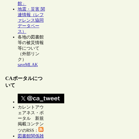
館」
地震・災害 関
連情報（レフ
ァレンス協同
データベー
ス）
各地の図書館
等の被災情報
等について
（外部リン
ク）
saveMLAK
CAポータルにつ
いて
カレントアウ
ェアネス・ポ
ータル 新規
掲載コンテン
ツのRSS：
図書館関係雑