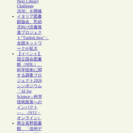
Next Library
Challenge
2030」を開催
イタリア図書
館協会、乳幼
児向け読書推
進プロジェク
ト“TuttInLibro”：
全国ネットワ
ークが拡大
【イベント】
国立国会図書
館（NDL）、
科学技術に関
する調査プロ
ジェクト2026
シンポジウム
「AI for
Science―科学
技術政策への
インパクト
―」（9/11・
オンライン）
県立長野図書
館、「信州デ