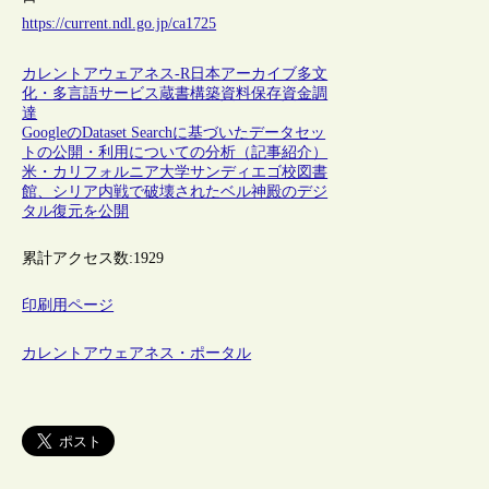
https://current.ndl.go.jp/ca1725
カレントアウェアネス-R
日本
アーカイブ
多文
化・多言語サービス
蔵書構築
資料保存
資金調
達
GoogleのDataset Searchに基づいたデータセッ
トの公開・利用についての分析（記事紹介）
米・カリフォルニア大学サンディエゴ校図書
館、シリア内戦で破壊されたベル神殿のデジ
タル復元を公開
累計アクセス数:
1929
印刷用ページ
カレントアウェアネス・ポータル