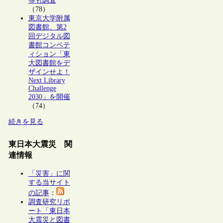
等も調査
（78）
東京大学附属
図書館、第2
回デジタル図
書館コンペテ
ィション「東
大図書館をデ
ザインせよ！
Next Library
Challenge
2030」を開催
（74）
続きを見る
東日本大震災 関
連情報
「災害」に関
する当サイト
の記事
：
調査研究リポ
ート「東日本
大震災と図書