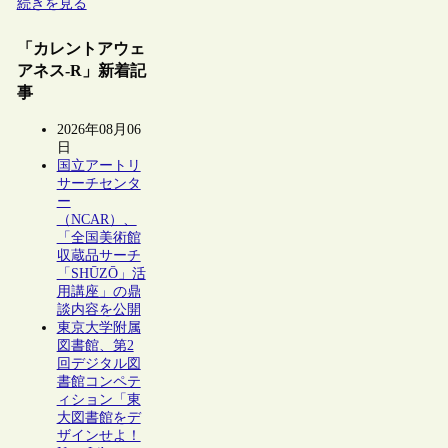
続きを見る
「カレントアウェ
アネス-R」新着記
事
2026年08月06
日
国立アートリ
サーチセンタ
ー
（NCAR）、
「全国美術館
収蔵品サーチ
「SHŪZŌ」活
用講座」の鼎
談内容を公開
東京大学附属
図書館、第2
回デジタル図
書館コンペテ
ィション「東
大図書館をデ
ザインせよ！