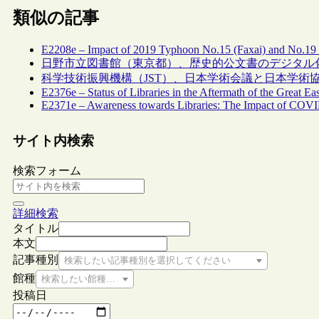
類似の記事
E2208e – Impact of 2019 Typhoon No.15 (Faxai) and No.19 (
日野市立図書館（東京都）、歴史的公文書のデジタル
科学技術振興機構（JST）、日本学術会議と日本学術
E2376e – Status of Libraries in the Aftermath of the Great Ea
E2371e – Awareness towards Libraries: The Impact of COV
サイト内検索
検索フォーム
詳細検索
タイトル
本文
記事種別
検索したい記事種別を選択してください
館種
検索したい館種を選択してください
投稿日