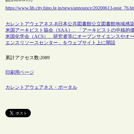
https://www.lib.city.hino.lg.jp/news/announce/20200613-post_76.h
カレントアウェアネス-R
日本
公共図書館
公立図書館
地域
感
米国アーキビスト協会（SAA）、「アーキビストの中核的
米国化学会（ACS）、研究者等にオープンサイエンスやオ
エンスリソースセンター」をウェブサイト上に開設
累計アクセス数:
2089
印刷用ページ
カレントアウェアネス・ポータル