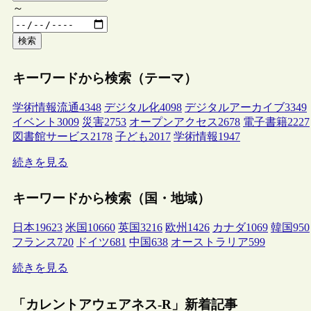
～
検索
キーワードから検索（テーマ）
学術情報流通
4348
デジタル化
4098
デジタルアーカイブ
3349
イベント
3009
災害
2753
オープンアクセス
2678
電子書籍
2227
図書館サービス
2178
子ども
2017
学術情報
1947
続きを見る
キーワードから検索（国・地域）
日本
19623
米国
10660
英国
3216
欧州
1426
カナダ
1069
韓国
950
フランス
720
ドイツ
681
中国
638
オーストラリア
599
続きを見る
「カレントアウェアネス-R」新着記事