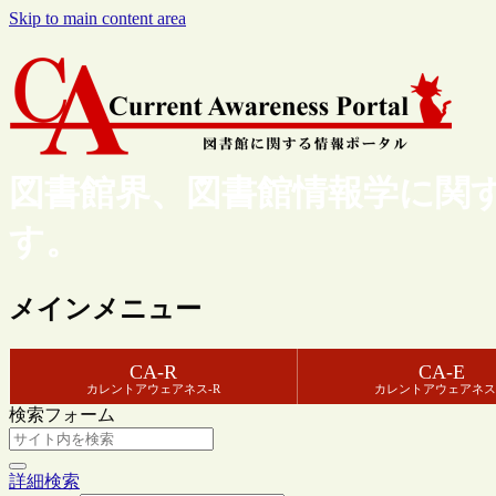
Skip to main content area
図書館界、図書館情報学に関
す。
メインメニュー
CA-R
CA-E
カレントアウェアネス-R
カレントアウェアネス
検索フォーム
詳細検索