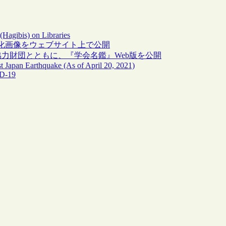
Hagibis) on Libraries
化画像をウェブサイト上で公開
協力財団とともに、『学会名鑑』Web版を公開
st Japan Earthquake (As of April 20, 2021)
ID-19