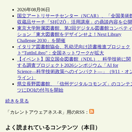
2026年08月06日
国立アートリサーチセンター（NCAR）、「全国美術
収蔵品サーチ「SHŪZŌ」活用講座」の鼎談内容を公
東京大学附属図書館、第2回デジタル図書館コンペテ
ション「東大図書館をデザインせよ！Next Library
Challenge 2030」を開催
イタリア図書館協会、乳幼児向け読書推進プロジェク
ト“TuttInLibro”：全国ネットワークが拡大
【イベント】国立国会図書館（NDL）、科学技術に関
する調査プロジェクト2026シンポジウム「AI for
Science―科学技術政策へのインパクト―」（9/11・オ
ライン）
県立長野図書館、「信州デジタルコモンズ」のコンテ
ツにDOIの付与を開始
続きを見る
「カレントアウェアネス-R」用のRSS：
よく読まれているコンテンツ（本日）