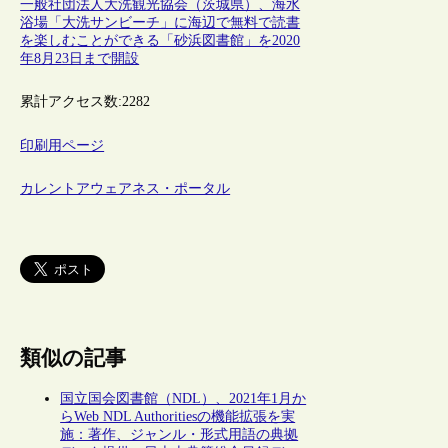
一般社団法人大洗観光協会（茨城県）、海水
浴場「大洗サンビーチ」に海辺で無料で読書
を楽しむことができる「砂浜図書館」を2020
年8月23日まで開設
累計アクセス数:
2282
印刷用ページ
カレントアウェアネス・ポータル
類似の記事
国立国会図書館（NDL）、2021年1月か
らWeb NDL Authoritiesの機能拡張を実
施：著作、ジャンル・形式用語の典拠