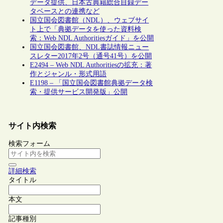
データ提供、日本古典籍総合目録デー
タベースとの連携など
国立国会図書館（NDL）、ウェブサイ
ト上で「典拠データを使った資料検
索：Web NDL Authoritiesガイド」を公開
国立国会図書館、NDL書誌情報ニュー
スレター2017年2号（通号41号）を公開
E2494 – Web NDL Authoritiesの拡充：著
作とジャンル・形式用語
E1198 – 「国立国会図書館典拠データ検
索・提供サービス開発版」公開
サイト内検索
検索フォーム
詳細検索
タイトル
本文
記事種別