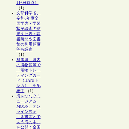
月6日時点）
（1）
文部科学省、
令和8年度全
国学力・学習
状況調査の結
果を公表：読
書時間や図書
館の利用頻度
等も調査
（1）
群馬県、県内
の博物館等で
「埴輪トレー
ディングカー
ド（HANIト
レカ）」を配
布中
（1）
海をつなぐミ
ュージアム
MOON、オン
ライン展示
「図書館とで
あう海の本」
を公開：全国