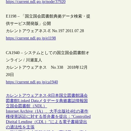
https://current.ndl.go.jp/node/37920
E1198 – 「国立国会図書館典拠データ検索・提
供サービス開発版」公開
カレントアウェアネス-E No.197 2011.07.28
https://current.ndl.go.jp/e1198
CA1940 – システムとしての国立国会図書館オ
ンライン / 川瀬直人
カレントアウェアネス No.338 2018年12月
20日
https://current.ndl.go.jp/ca1940
カレントアウェアネス-R
日本
国立図書館
議会
図書館
Linked Data
メタデータ
典拠
書誌情報
国
立国会図書館（NDL）
Internet Archive（IA）、大手出版社4社の著作
権侵害訴訟に対する答弁書を提出：“Controlled
Digital Lending（CDL）”による電子書籍貸出
の適法性を主張