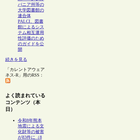
バニア州等の
大学図書館の
連合体
PALCI、図書
館によるシス
テム相互運用
性評価のため
のガイドを公
開
続きを見る
「カレントアウェア
ネス-R」用のRSS：
よく読まれている
コンテンツ（本
日）
令和8年熊本
地震による文
化財等の被害
が83件に（8