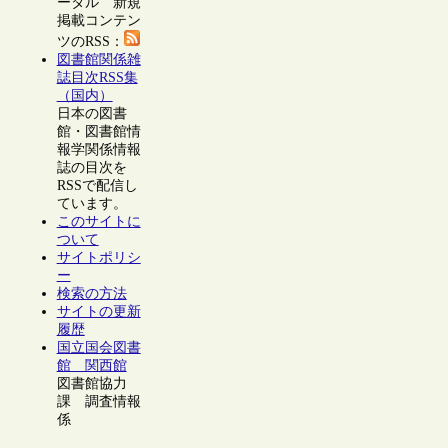
ータル 新規
掲載コンテン
ツのRSS：
図書館関係雑
誌目次RSS集
（国内）
日本の図書
館・図書館情
報学関係情報
誌の目次を
RSSで配信し
ています。
このサイトに
ついて
サイトポリシ
ー
検索の方法
サイトの更新
履歴
国立国会図書
館 関西館
図書館協力
課 調査情報
係