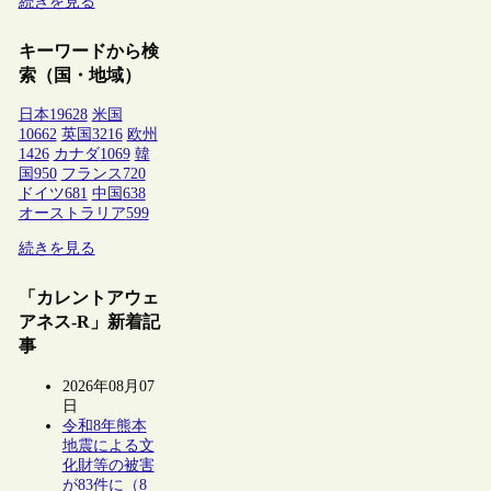
続きを見る
キーワードから検
索（国・地域）
日本
19628
米国
10662
英国
3216
欧州
1426
カナダ
1069
韓
国
950
フランス
720
ドイツ
681
中国
638
オーストラリア
599
続きを見る
「カレントアウェ
アネス-R」新着記
事
2026年08月07
日
令和8年熊本
地震による文
化財等の被害
が83件に（8