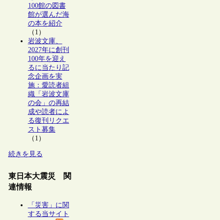
100館の図書
館が選んだ海
の本を紹介
（1）
岩波文庫、
2027年に創刊
100年を迎え
るに当たり記
念企画を実
施：愛読者組
織「岩波文庫
の会」の再結
成や読者によ
る復刊リクエ
スト募集
（1）
続きを見る
東日本大震災 関
連情報
「災害」に関
する当サイト