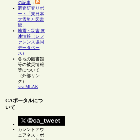
の記事
：
調査研究リポ
ート「東日本
大震災と図書
館」
地震・災害 関
連情報（レフ
ァレンス協同
データベー
ス）
各地の図書館
等の被災情報
等について
（外部リン
ク）
saveMLAK
CAポータルにつ
いて
カレントアウ
ェアネス・ポ