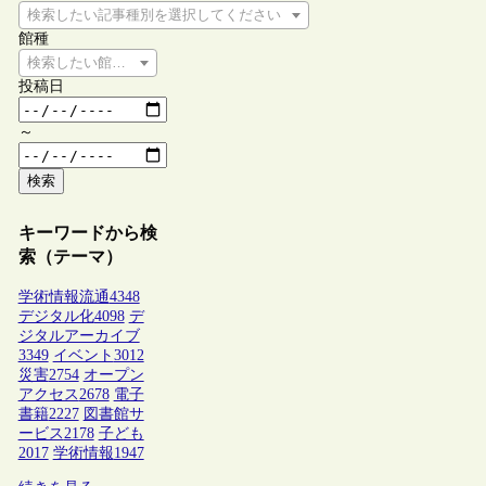
検索したい記事種別を選択してください
館種
検索したい館種を選択してください
投稿日
～
検索
キーワードから検
索（テーマ）
学術情報流通
4348
デジタル化
4098
デ
ジタルアーカイブ
3349
イベント
3012
災害
2754
オープン
アクセス
2678
電子
書籍
2227
図書館サ
ービス
2178
子ども
2017
学術情報
1947