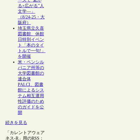
ーズで“繋が
る×広がる”人
文学―」
（8/24-25・大
阪府）
埼玉県立久喜
図書館、休館
日特別イベン
ト「本のタイ
トルで一句!」
を開催
米・ペンシル
バニア州等の
大学図書館の
連合体
PALCI、図書
館によるシス
テム相互運用
性評価のため
のガイドを公
開
続きを見る
「カレントアウェア
ネス-R」用のRSS：