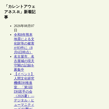
「カレントアウェ
アネス-R」新着記
事
2026年08月07
日
令和8年熊本
地震による文
化財等の被害
が83件に（8
月6日時点）
名古屋市、名
古屋城の現天
守閣の記録を
募集中
【イベント】
人間文化研究
機構DH推進
室、「第5回
DH若手の会
（2026夏）―
デジタル・ヒ
ューマニティ