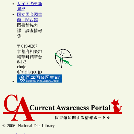
サイトの更新
履歴
国立国会図書
館 関西館
図書館協力
課 調査情報
係
〒619-0287
京都府相楽郡
精華町精華台
8-1-3
chojo
© 2006- National Diet Library