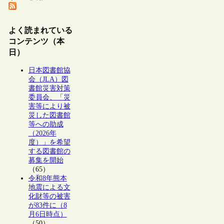
よく読まれている
コンテンツ（本
日）
日本図書館協
会（JLA）図
書館災害対策
委員会、「災
害等により被
災した図書館
等への助成
（2026年
度）」を希望
する図書館の
募集を開始
（65）
令和8年熊本
地震による文
化財等の被害
が83件に（8
月6日時点）
（50）