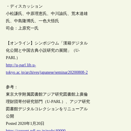
・ディスカッション
小松謙氏、中原理恵氏、中川諭氏、荒木達雄
氏、中島隆博氏、一色大悟氏
司会：上原究一氏
【オンライン】シンポジウム「漢籍デジタル
化公開と中国古典小説研究の展開」（U-
PARL）
http://u-parl.lib.u-
tokyo.ac.jp/archives/japanese/seminar20200808-2
参考：
東京大学附属図書館アジア研究図書館上廣倫
理財団寄付研究部門（U-PARL）、アジア研究
図書館デジタルコレクションをリニューアル
公開
Posted 2020年1月20日
https://current.ndl.go.jp/node/40000