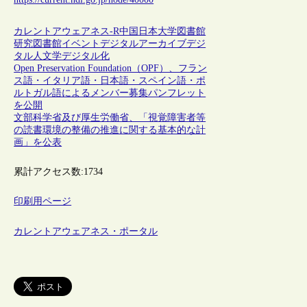
カレントアウェアネス-R
中国
日本
大学図書館
研究図書館
イベント
デジタルアーカイブ
デジ
タル人文学
デジタル化
Open Preservation Foundation（OPF）、フラン
ス語・イタリア語・日本語・スペイン語・ポ
ルトガル語によるメンバー募集パンフレット
を公開
文部科学省及び厚生労働省、「視覚障害者等
の読書環境の整備の推進に関する基本的な計
画」を公表
累計アクセス数:
1734
印刷用ページ
カレントアウェアネス・ポータル