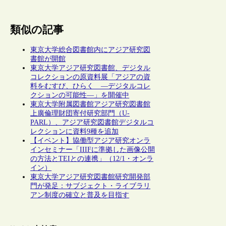
類似の記事
東京大学総合図書館内にアジア研究図
書館が開館
東京大学アジア研究図書館、デジタル
コレクションの原資料展「アジアの資
料をむすび、ひらく ―デジタルコレ
クションの可能性―」を開催中
東京大学附属図書館アジア研究図書館
上廣倫理財団寄付研究部門（U-
PARL）、アジア研究図書館デジタルコ
レクションに資料9種を追加
【イベント】協働型アジア研究オンラ
インセミナー「IIIFに準拠した画像公開
の方法とTEIとの連携」（12/1・オンラ
イン）
東京大学アジア研究図書館研究開発部
門が発足：サブジェクト・ライブラリ
アン制度の確立と普及を目指す