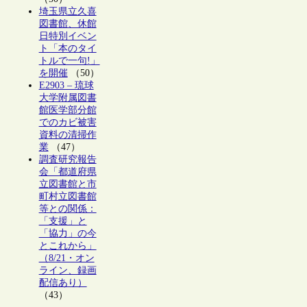
埼玉県立久喜
図書館、休館
日特別イベン
ト「本のタイ
トルで一句!」
を開催
（50）
E2903 – 琉球
大学附属図書
館医学部分館
でのカビ被害
資料の清掃作
業
（47）
調査研究報告
会「都道府県
立図書館と市
町村立図書館
等との関係：
「支援」と
「協力」の今
とこれから」
（8/21・オン
ライン、録画
配信あり）
（43）