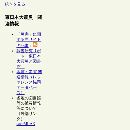
続きを見る
東日本大震災 関
連情報
「災害」に関
する当サイト
の記事
：
調査研究リポ
ート「東日本
大震災と図書
館」
地震・災害 関
連情報（レフ
ァレンス協同
データベー
ス）
各地の図書館
等の被災情報
等について
（外部リン
ク）
saveMLAK