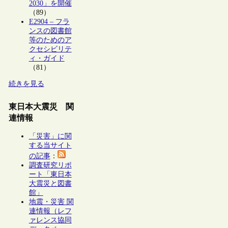
2030」を開催
（89）
E2904 – フラ
ンスの図書館
等のためのア
クセシビリテ
ィ・ガイド
（81）
続きを見る
東日本大震災 関
連情報
「災害」に関
する当サイト
の記事
：
調査研究リポ
ート「東日本
大震災と図書
館」
地震・災害 関
連情報（レフ
ァレンス協同