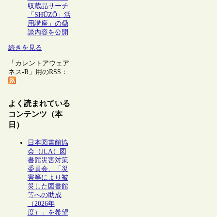
収蔵品サーチ
「SHŪZŌ」活
用講座」の鼎
談内容を公開
続きを見る
「カレントアウェア
ネス-R」用のRSS：
よく読まれている
コンテンツ（本
日）
日本図書館協
会（JLA）図
書館災害対策
委員会、「災
害等により被
災した図書館
等への助成
（2026年
度）」を希望