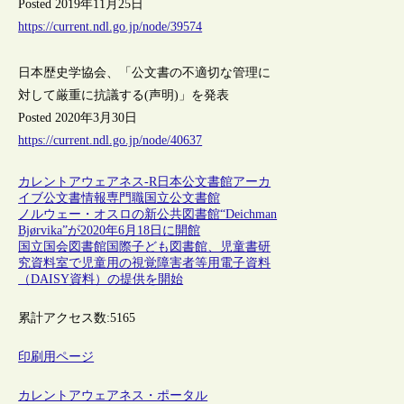
Posted 2019年11月25日
https://current.ndl.go.jp/node/39574
日本歴史学協会、「公文書の不適切な管理に
対して厳重に抗議する(声明)」を発表
Posted 2020年3月30日
https://current.ndl.go.jp/node/40637
カレントアウェアネス-R
日本
公文書館
アーカ
イブ
公文書
情報専門職
国立公文書館
ノルウェー・オスロの新公共図書館“Deichman
Bjørvika”が2020年6月18日に開館
国立国会図書館国際子ども図書館、児童書研
究資料室で児童用の視覚障害者等用電子資料
（DAISY資料）の提供を開始
累計アクセス数:
5165
印刷用ページ
カレントアウェアネス・ポータル