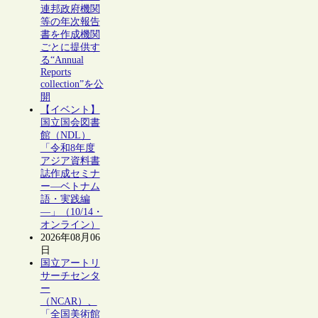
連邦政府機関
等の年次報告
書を作成機関
ごとに提供す
る“Annual
Reports
collection”を公
開
【イベント】
国立国会図書
館（NDL）
「令和8年度
アジア資料書
誌作成セミナ
ー―ベトナム
語・実践編
―」（10/14・
オンライン）
2026年08月06
日
国立アートリ
サーチセンタ
ー
（NCAR）、
「全国美術館