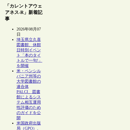
「カレントアウェ
アネス-R」新着記
事
2026年08月07
日
埼玉県立久喜
図書館、休館
日特別イベン
ト「本のタイ
トルで一句!」
を開催
米・ペンシル
バニア州等の
大学図書館の
連合体
PALCI、図書
館によるシス
テム相互運用
性評価のため
のガイドを公
開
米国政府出版
局（GPO）、