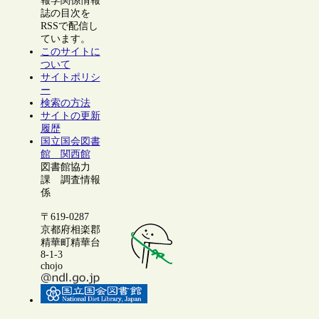
報学関係情報
誌の目次を
RSSで配信し
ています。
このサイトに
ついて
サイトポリシ
ー
検索の方法
サイトの更新
履歴
国立国会図書
館 関西館
図書館協力
課 調査情報
係
〒619-0287
京都府相楽郡
精華町精華台
8-1-3
chojo