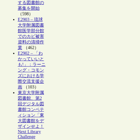
する図書館の
募集を開始
（598）
E2903 – 琉球
大学附属図書
館医学部分館
でのカビ被害
資料の清掃作
業
（462）
E2902 – 「わ
かっていいと
も!」：ラーニ
ング・コモン
ズにおける学
際交流支援企
画
（103）
東京大学附属
図書館、第2
回デジタル図
書館コンペテ
ィション「東
大図書館をデ
ザインせよ！
Next Library
Challenge