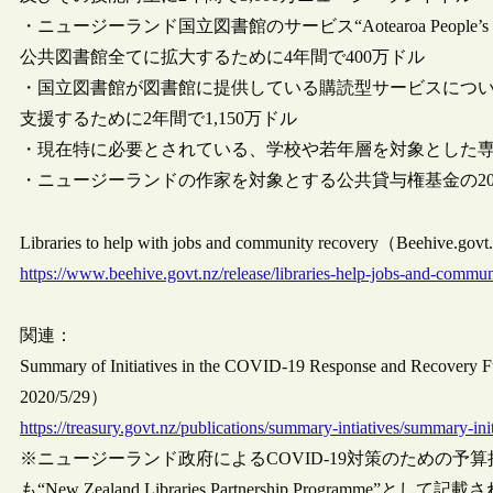
・ニュージーランド国立図書館のサービス“Aotearoa People’
公共図書館全てに拡大するために4年間で400万ドル
・国立図書館が図書館に提供している購読型サービスにつ
支援するために2年間で1,150万ドル
・現在特に必要とされている、学校や若年層を対象とした専門
・ニュージーランドの作家を対象とする公共貸与権基金の2
Libraries to help with jobs and community recovery（Beehive.gov
https://www.beehive.govt.nz/release/libraries-help-jobs-and-commu
関連：
Summary of Initiatives in the COVID-19 Response and Recovery
2020/5/29）
https://treasury.govt.nz/publications/summary-intiatives/summary-ini
※ニュージーランド政府によるCOVID-19対策のための
も“New Zealand Libraries Partnership Programme”と