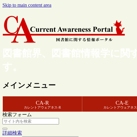
Skip to main content area
図書館界、図書館情報学に関
す。
メインメニュー
CA-R
CA-E
カレントアウェアネス-R
カレントアウェアネス
検索フォーム
詳細検索