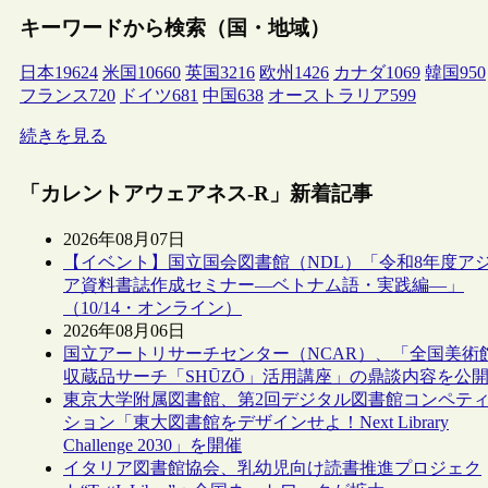
キーワードから検索（国・地域）
日本
19624
米国
10660
英国
3216
欧州
1426
カナダ
1069
韓国
950
フランス
720
ドイツ
681
中国
638
オーストラリア
599
続きを見る
「カレントアウェアネス-R」新着記事
2026年08月07日
【イベント】国立国会図書館（NDL）「令和8年度ア
ア資料書誌作成セミナー―ベトナム語・実践編―」
（10/14・オンライン）
2026年08月06日
国立アートリサーチセンター（NCAR）、「全国美術
収蔵品サーチ「SHŪZŌ」活用講座」の鼎談内容を公
東京大学附属図書館、第2回デジタル図書館コンペテ
ション「東大図書館をデザインせよ！Next Library
Challenge 2030」を開催
イタリア図書館協会、乳幼児向け読書推進プロジェク