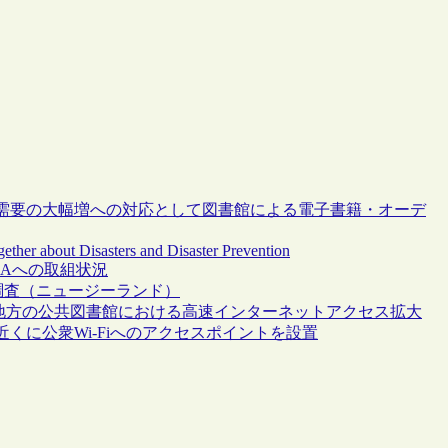
需要の大幅増への対応として図書館による電子書籍・オーデ
ther about Disasters and Disaster Prevention
OAへの取組状況
る調査（ニュージーランド）
携し、地方の公共図書館における高速インターネットアクセス拡大
くに公衆Wi-Fiへのアクセスポイントを設置