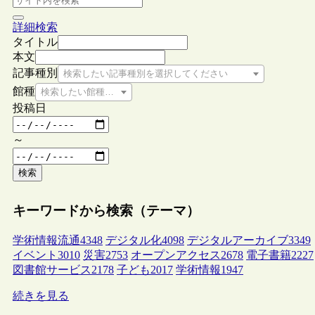
詳細検索
タイトル
本文
記事種別
検索したい記事種別を選択してください
館種
検索したい館種を選択してください
投稿日
～
検索
キーワードから検索（テーマ）
学術情報流通
4348
デジタル化
4098
デジタルアーカイブ
3349
イベント
3010
災害
2753
オープンアクセス
2678
電子書籍
2227
図書館サービス
2178
子ども
2017
学術情報
1947
続きを見る