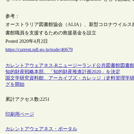
参考：
オーストラリア図書館協会（ALIA）、新型コロナウイル
書館職員を支援するための救援基金を設立
Posted 2020年4月2日
https://current.ndl.go.jp/node/40679
カレントアウェアネス-R
ニュージーランド
公共図書館
図書
知的財産戦略本部、「知的財産推進計画2020」を決定
国文学研究資料館、アーカイブズ・カレッジ（史料管理学
グを開始
累計アクセス数:
2251
印刷用ページ
カレントアウェアネス・ポータル