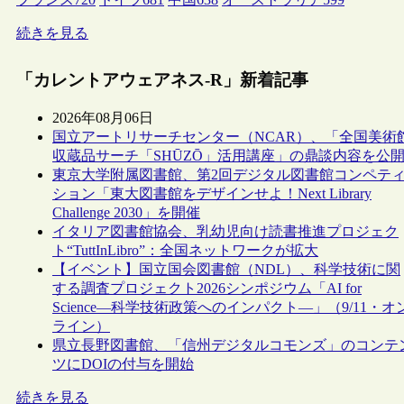
続きを見る
「カレントアウェアネス-R」新着記事
2026年08月06日
国立アートリサーチセンター（NCAR）、「全国美術
収蔵品サーチ「SHŪZŌ」活用講座」の鼎談内容を公
東京大学附属図書館、第2回デジタル図書館コンペテ
ション「東大図書館をデザインせよ！Next Library
Challenge 2030」を開催
イタリア図書館協会、乳幼児向け読書推進プロジェク
ト“TuttInLibro”：全国ネットワークが拡大
【イベント】国立国会図書館（NDL）、科学技術に関
する調査プロジェクト2026シンポジウム「AI for
Science―科学技術政策へのインパクト―」（9/11・オ
ライン）
県立長野図書館、「信州デジタルコモンズ」のコンテ
ツにDOIの付与を開始
続きを見る