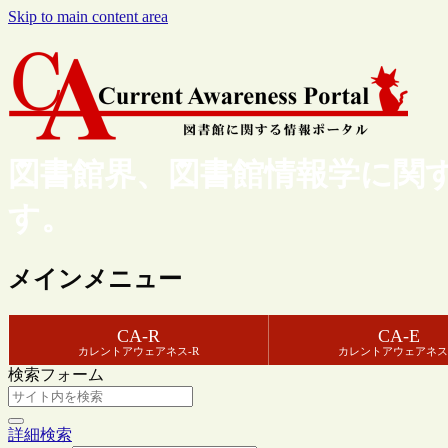
Skip to main content area
図書館界、図書館情報学に関
す。
メインメニュー
CA-R
CA-E
カレントアウェアネス-R
カレントアウェアネス
検索フォーム
詳細検索