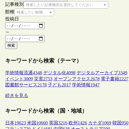
記事種別
検索したい記事種別を選択してください
館種
検索したい館種を選択してください
投稿日
～
検索
キーワードから検索（テーマ）
学術情報流通
4348
デジタル化
4098
デジタルアーカイブ
3349
イベント
3009
災害
2753
オープンアクセス
2678
電子書籍
2227
図書館サービス
2178
子ども
2017
学術情報
1947
続きを見る
キーワードから検索（国・地域）
日本
19623
米国
10660
英国
3216
欧州
1426
カナダ
1069
韓国
950
フランス
720
ドイツ
681
中国
638
オーストラリア
599