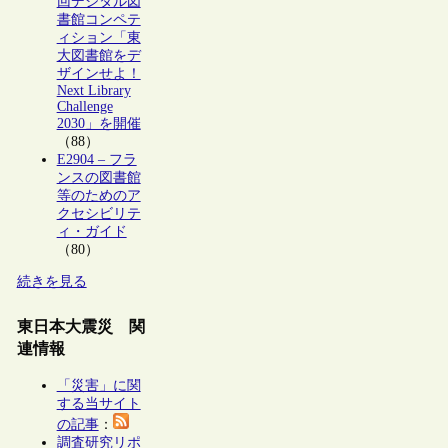
回デジタル図
書館コンペテ
ィション「東
大図書館をデ
ザインせよ！
Next Library
Challenge
2030」を開催
（88）
E2904 – フラ
ンスの図書館
等のためのア
クセシビリテ
ィ・ガイド
（80）
続きを見る
東日本大震災 関
連情報
「災害」に関
する当サイト
の記事
：
調査研究リポ