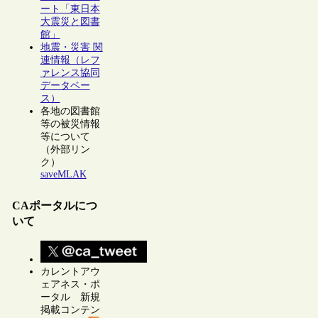
ート「東日本
大震災と図書
館」
地震・災害 関
連情報（レフ
ァレンス協同
データベー
ス）
各地の図書館
等の被災情報
等について
（外部リン
ク）
saveMLAK
CAポータルにつ
いて
カレントアウ
ェアネス・ポ
ータル 新規
掲載コンテン