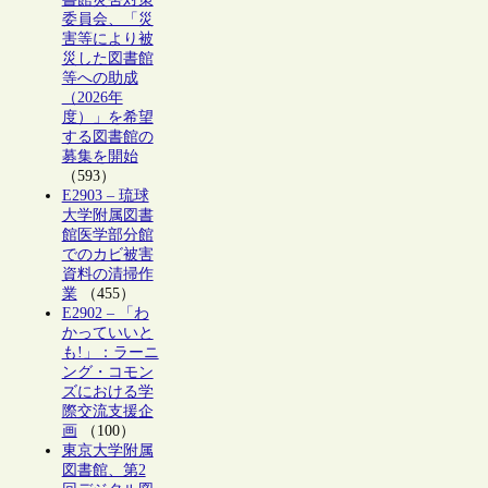
委員会、「災
害等により被
災した図書館
等への助成
（2026年
度）」を希望
する図書館の
募集を開始
（593）
E2903 – 琉球
大学附属図書
館医学部分館
でのカビ被害
資料の清掃作
業
（455）
E2902 – 「わ
かっていいと
も!」：ラーニ
ング・コモン
ズにおける学
際交流支援企
画
（100）
東京大学附属
図書館、第2