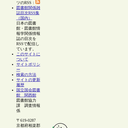
ツのRSS：
図書館関係雑
誌目次RSS集
（国内）
日本の図書
館・図書館情
報学関係情報
誌の目次を
RSSで配信し
ています。
このサイトに
ついて
サイトポリシ
ー
検索の方法
サイトの更新
履歴
国立国会図書
館 関西館
図書館協力
課 調査情報
係
〒619-0287
京都府相楽郡