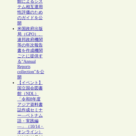
館によるシス
テム相互運用
性評価のため
のガイドを公
開
米国政府出版
局（GPO）、
連邦政府機関
等の年次報告
書を作成機関
ごとに提供す
る“Annual
Reports
collection”を公
開
【イベント】
国立国会図書
館（NDL）
「令和8年度
アジア資料書
誌作成セミナ
ー―ベトナム
語・実践編
―」（10/14・
オンライン）