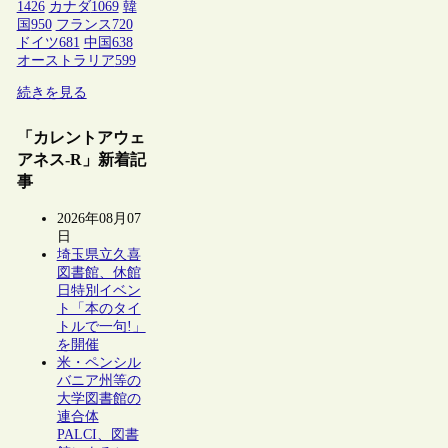
1426
カナダ
1069
韓
国
950
フランス
720
ドイツ
681
中国
638
オーストラリア
599
続きを見る
「カレントアウェ
アネス-R」新着記
事
2026年08月07
日
埼玉県立久喜
図書館、休館
日特別イベン
ト「本のタイ
トルで一句!」
を開催
米・ペンシル
バニア州等の
大学図書館の
連合体
PALCI、図書