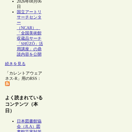
2026年08月06
日
国立アートリ
サーチセンタ
ー
（NCAR）、
「全国美術館
収蔵品サーチ
「SHŪZŌ」活
用講座」の鼎
談内容を公開
続きを見る
「カレントアウェア
ネス-R」用のRSS：
よく読まれている
コンテンツ（本
日）
日本図書館協
会（JLA）図
書館災害対策