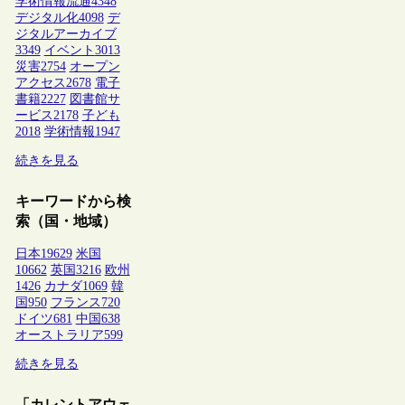
学術情報流通
4348
デジタル化
4098
デ
ジタルアーカイブ
3349
イベント
3013
災害
2754
オープン
アクセス
2678
電子
書籍
2227
図書館サ
ービス
2178
子ども
2018
学術情報
1947
続きを見る
キーワードから検
索（国・地域）
日本
19629
米国
10662
英国
3216
欧州
1426
カナダ
1069
韓
国
950
フランス
720
ドイツ
681
中国
638
オーストラリア
599
続きを見る
「カレントアウェ