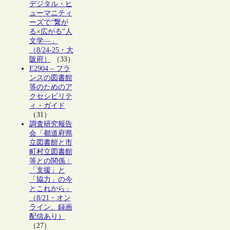
デジタル・ヒ
ューマニティ
ーズで“繋が
る×広がる”人
文学―」
（8/24-25・大
阪府）
（33）
E2904 – フラ
ンスの図書館
等のためのア
クセシビリテ
ィ・ガイド
（31）
調査研究報告
会「都道府県
立図書館と市
町村立図書館
等との関係：
「支援」と
「協力」の今
とこれから」
（8/21・オン
ライン、録画
配信あり）
（27）