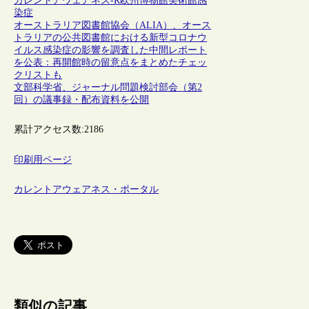
カレントアウェアネス-R
欧州
博物館
美術館
感
染症
オーストラリア図書館協会（ALIA）、オース
トラリアの公共図書館における新型コロナウ
イルス感染症の影響を調査した中間レポート
を公表：再開館時の留意点をまとめたチェッ
クリストも
文部科学省、ジャーナル問題検討部会（第2
回）の議事録・配布資料を公開
累計アクセス数:
2186
印刷用ページ
カレントアウェアネス・ポータル
類似の記事