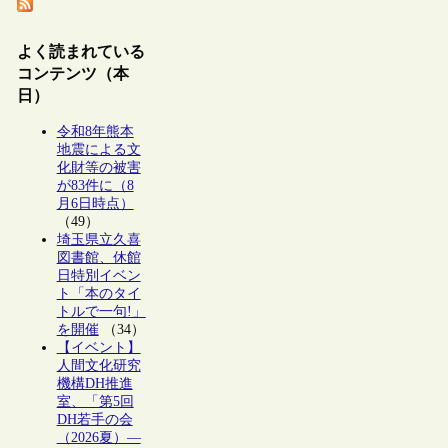
よく読まれている
コンテンツ（本
日）
令和8年熊本
地震による文
化財等の被害
が83件に（8
月6日時点）
（49）
埼玉県立久喜
図書館、休館
日特別イベン
ト「本のタイ
トルで一句!」
を開催
（34）
【イベント】
人間文化研究
機構DH推進
室、「第5回
DH若手の会
（2026夏）―