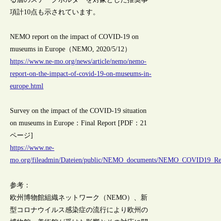
項計10点も示されています。
NEMO report on the impact of COVID-19 on
museums in Europe（NEMO, 2020/5/12）
https://www.ne-mo.org/news/article/nemo/nemo-
report-on-the-impact-of-covid-19-on-museums-in-
europe.html
Survey on the impact of the COVID-19 situation
on museums in Europe：Final Report [PDF：21
ページ]
https://www.ne-
mo.org/fileadmin/Dateien/public/NEMO_documents/NEMO_COVID19_Rep
参考：
欧州博物館組織ネットワーク（NEMO）、新
型コロナウイルス感染症の流行により欧州の