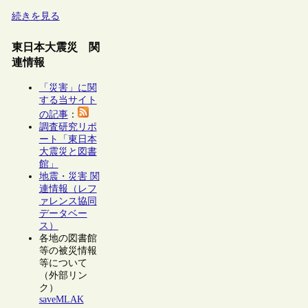
続きを見る
東日本大震災 関
連情報
「災害」に関
する当サイト
の記事
：
調査研究リポ
ート「東日本
大震災と図書
館」
地震・災害 関
連情報（レフ
ァレンス協同
データベー
ス）
各地の図書館
等の被災情報
等について
（外部リン
ク）
saveMLAK