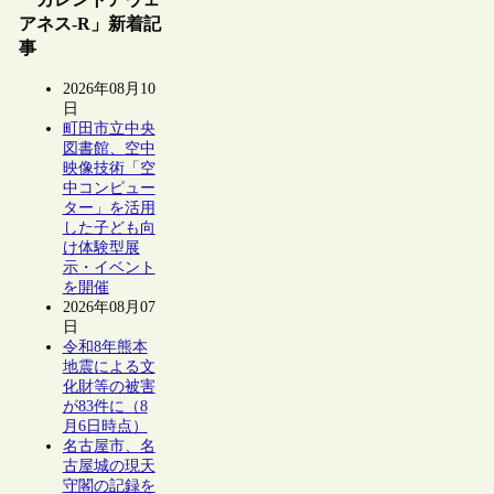
アネス-R」新着記
事
2026年08月10
日
町田市立中央
図書館、空中
映像技術「空
中コンピュー
ター」を活用
した子ども向
け体験型展
示・イベント
を開催
2026年08月07
日
令和8年熊本
地震による文
化財等の被害
が83件に（8
月6日時点）
名古屋市、名
古屋城の現天
守閣の記録を