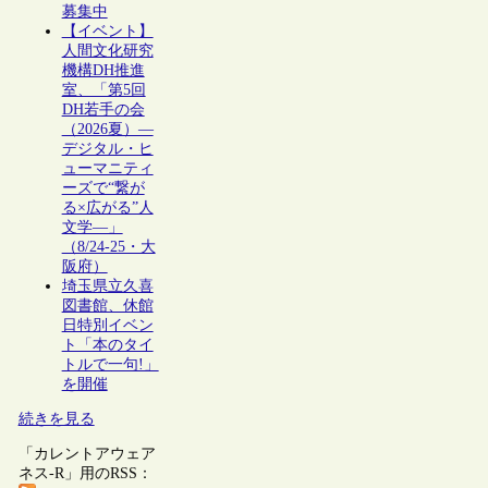
募集中
【イベント】
人間文化研究
機構DH推進
室、「第5回
DH若手の会
（2026夏）―
デジタル・ヒ
ューマニティ
ーズで“繋が
る×広がる”人
文学―」
（8/24-25・大
阪府）
埼玉県立久喜
図書館、休館
日特別イベン
ト「本のタイ
トルで一句!」
を開催
続きを見る
「カレントアウェア
ネス-R」用のRSS：