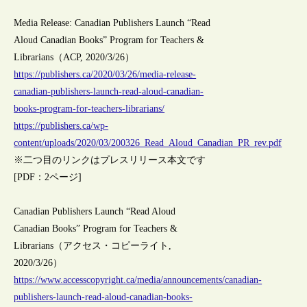
Media Release: Canadian Publishers Launch “Read
Aloud Canadian Books” Program for Teachers &
Librarians（ACP, 2020/3/26）
https://publishers.ca/2020/03/26/media-release-
canadian-publishers-launch-read-aloud-canadian-
books-program-for-teachers-librarians/
https://publishers.ca/wp-
content/uploads/2020/03/200326_Read_Aloud_Canadian_PR_rev.pdf
※二つ目のリンクはプレスリリース本文です
[PDF：2ページ]
Canadian Publishers Launch “Read Aloud
Canadian Books” Program for Teachers &
Librarians（アクセス・コピーライト,
2020/3/26）
https://www.accesscopyright.ca/media/announcements/canadian-
publishers-launch-read-aloud-canadian-books-