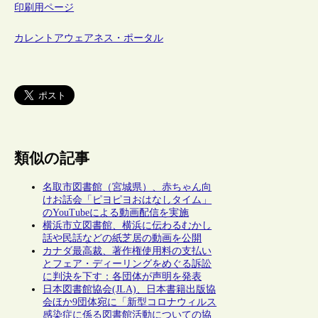
印刷用ページ
カレントアウェアネス・ポータル
類似の記事
名取市図書館（宮城県）、赤ちゃん向
けお話会「ピヨピヨおはなしタイム」
のYouTubeによる動画配信を実施
横浜市立図書館、横浜に伝わるむかし
話や民話などの紙芝居の動画を公開
カナダ最高裁、著作権使用料の支払い
とフェア・ディーリングをめぐる訴訟
に判決を下す：各団体が声明を発表
日本図書館協会(JLA)、日本書籍出版協
会ほか9団体宛に「新型コロナウィルス
感染症に係る図書館活動についての協