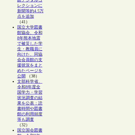
館デジタルコ
レクションに
新聞等約4.5万
点を追加
（41）
国立大学図書
館協会、令和
8年熊本地震
で被災した学
生・教職員に
向けた、同協
会会員館の支
援状況をまと
めたページを
公開
（38）
文部科学省、
令和8年度全
国学力・学習
状況調査の結
果を公表：読
書時間や図書
館の利用頻度
等も調査
（32）
国立国会図書