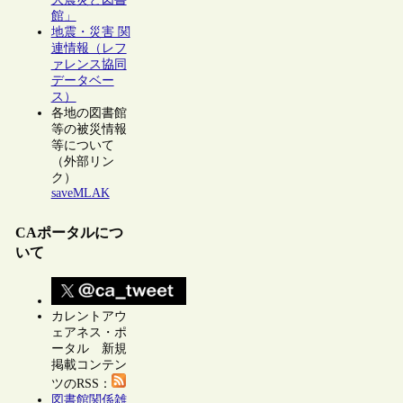
館」
地震・災害 関
連情報（レフ
ァレンス協同
データベー
ス）
各地の図書館
等の被災情報
等について
（外部リン
ク）
saveMLAK
CAポータルにつ
いて
カレントアウ
ェアネス・ポ
ータル 新規
掲載コンテン
ツのRSS：
図書館関係雑