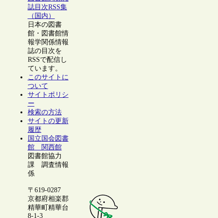
誌目次RSS集
（国内）
日本の図書
館・図書館情
報学関係情報
誌の目次を
RSSで配信し
ています。
このサイトに
ついて
サイトポリシ
ー
検索の方法
サイトの更新
履歴
国立国会図書
館 関西館
図書館協力
課 調査情報
係
〒619-0287
京都府相楽郡
精華町精華台
8-1-3