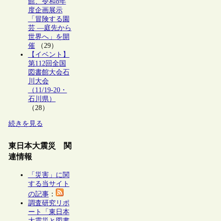
館、令和8年
度企画展示
「冒険する園
芸 ―庭先から
世界へ」を開
催
（29）
【イベント】
第112回全国
図書館大会石
川大会
（11/19-20・
石川県）
（28）
続きを見る
東日本大震災 関
連情報
「災害」に関
する当サイト
の記事
：
調査研究リポ
ート「東日本
大震災と図書