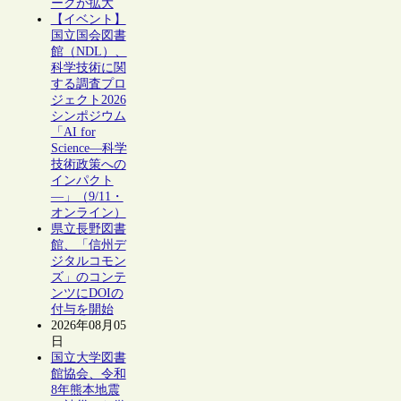
ークが拡大
【イベント】
国立国会図書
館（NDL）、
科学技術に関
する調査プロ
ジェクト2026
シンポジウム
「AI for
Science―科学
技術政策への
インパクト
―」（9/11・
オンライン）
県立長野図書
館、「信州デ
ジタルコモン
ズ」のコンテ
ンツにDOIの
付与を開始
2026年08月05
日
国立大学図書
館協会、令和
8年熊本地震