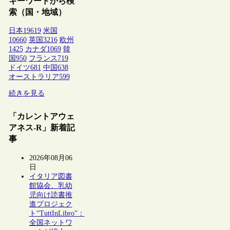
キーワードから検
索（国・地域）
日本
19619
米国
10660
英国
3216
欧州
1425
カナダ
1069
韓
国
950
フランス
719
ドイツ
681
中国
638
オーストラリア
599
続きを見る
「カレントアウェ
アネス-R」新着記
事
2026年08月06
日
イタリア図書
館協会、乳幼
児向け読書推
進プロジェク
ト“TuttInLibro”：
全国ネットワ