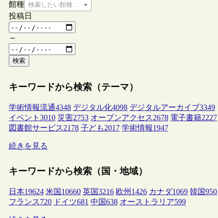
館種
検索したい館種を選択してください
投稿日
～
検索
キーワードから検索（テーマ）
学術情報流通
4348
デジタル化
4098
デジタルアーカイブ
3349
イベント
3010
災害
2753
オープンアクセス
2678
電子書籍
2227
図書館サービス
2178
子ども
2017
学術情報
1947
続きを見る
キーワードから検索（国・地域）
日本
19624
米国
10660
英国
3216
欧州
1426
カナダ
1069
韓国
950
フランス
720
ドイツ
681
中国
638
オーストラリア
599