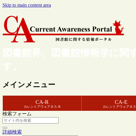
Skip to main content area
図書館界、図書館情報学に関
す。
メインメニュー
CA-R
CA-E
カレントアウェアネス-R
カレントアウェアネス
検索フォーム
詳細検索