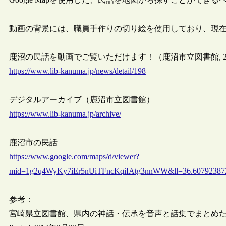
動画の背景には、職員手作りの切り絵を使用しており、現在
鹿沼の民話を動画でご覧いただけます！（鹿沼市立図書館, 2020
https://www.lib-kanuma.jp/news/detail/198
デジタルアーカイブ（鹿沼市立図書館）
https://www.lib-kanuma.jp/archive/
鹿沼市の民話
https://www.google.com/maps/d/viewer?
mid=1g2q4WyKy7iEr5nUiTFncKqiIAtg3nnWW&ll=36.60792387
参考：
宮崎県立図書館、県内の神話・伝承を音声と話集でまとめ