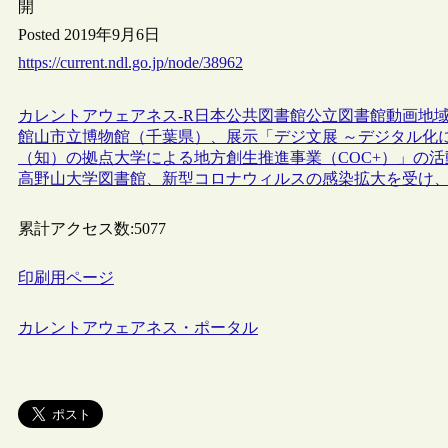
開
Posted 2019年9月6日
https://current.ndl.go.jp/node/38962
カレントアウェアネス-R
日本
公共図書館
公立図書館
動画
地
館山市立博物館（千葉県）、展示「デジ文展 ～デジタル化
（知）の拠点大学による地方創生推進事業（COC+）」の活
高野山大学図書館、新型コロナウィルスの感染拡大を受け、
累計アクセス数:
5077
印刷用ページ
カレントアウェアネス・ポータル