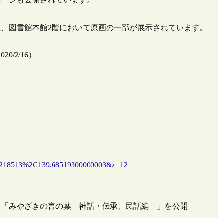
、図書館本館2階において原画の一部が展示されています。
/2/16）
218513%2C139.68519300000003&z=12
た「みやざきの言の葉―神話・伝承、民話編―」を公開