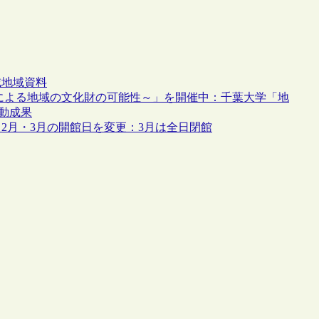
域
地域資料
による地域の文化財の可能性～」を開催中：千葉大学「地
動成果
2月・3月の開館日を変更：3月は全日閉館