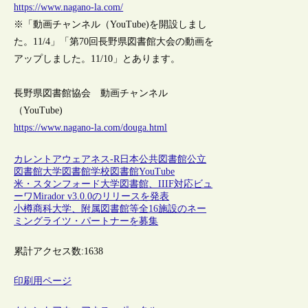
https://www.nagano-la.com/
※「動画チャンネル（YouTube)を開設しまし
た。11/4」「第70回長野県図書館大会の動画を
アップしました。11/10」とあります。
長野県図書館協会 動画チャンネル
（YouTube)
https://www.nagano-la.com/douga.html
カレントアウェアネス-R
日本
公共図書館
公立
図書館
大学図書館
学校図書館
YouTube
米・スタンフォード大学図書館、IIIF対応ビュ
ーワMirador v3.0.0のリリースを発表
小樽商科大学、附属図書館等全16施設のネー
ミングライツ・パートナーを募集
累計アクセス数:
1638
印刷用ページ