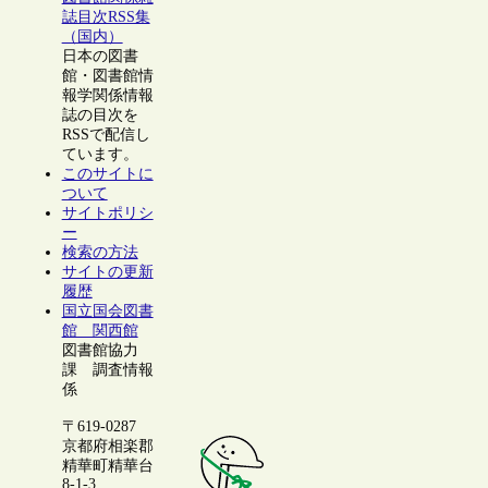
誌目次RSS集
（国内）
日本の図書
館・図書館情
報学関係情報
誌の目次を
RSSで配信し
ています。
このサイトに
ついて
サイトポリシ
ー
検索の方法
サイトの更新
履歴
国立国会図書
館 関西館
図書館協力
課 調査情報
係
〒619-0287
京都府相楽郡
精華町精華台
8-1-3