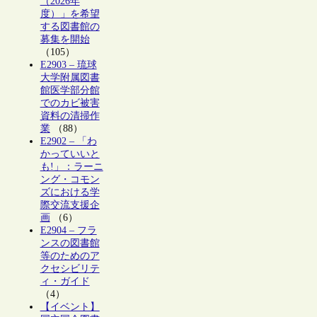
（2026年
度）」を希望
する図書館の
募集を開始
（105）
E2903 – 琉球
大学附属図書
館医学部分館
でのカビ被害
資料の清掃作
業
（88）
E2902 – 「わ
かっていいと
も!」：ラーニ
ング・コモン
ズにおける学
際交流支援企
画
（6）
E2904 – フラ
ンスの図書館
等のためのア
クセシビリテ
ィ・ガイド
（4）
【イベント】