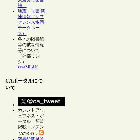
館」
地震・災害 関
連情報（レフ
ァレンス協同
データベー
ス）
各地の図書館
等の被災情報
等について
（外部リン
ク）
saveMLAK
CAポータルにつ
いて
カレントアウ
ェアネス・ポ
ータル 新規
掲載コンテン
ツのRSS：
図書館関係雑