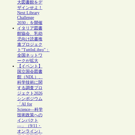
大図書館をデ
ザインせよ！
Next Library
Challenge
2030」を開催
イタリア図書
館協会、乳幼
児向け読書推
進プロジェク
ト“TuttInLibro”：
全国ネットワ
ークが拡大
【イベント】
国立国会図書
館（NDL）、
科学技術に関
する調査プロ
ジェクト2026
シンポジウム
「AI for
Science―科学
技術政策への
インパクト
―」（9/11・
オンライン）