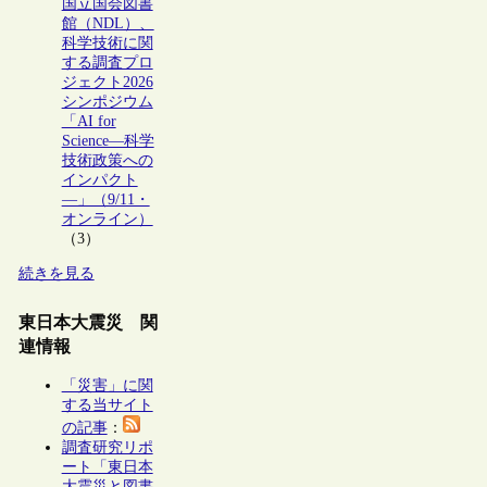
国立国会図書
館（NDL）、
科学技術に関
する調査プロ
ジェクト2026
シンポジウム
「AI for
Science―科学
技術政策への
インパクト
―」（9/11・
オンライン）
（3）
続きを見る
東日本大震災 関
連情報
「災害」に関
する当サイト
の記事
：
調査研究リポ
ート「東日本
大震災と図書