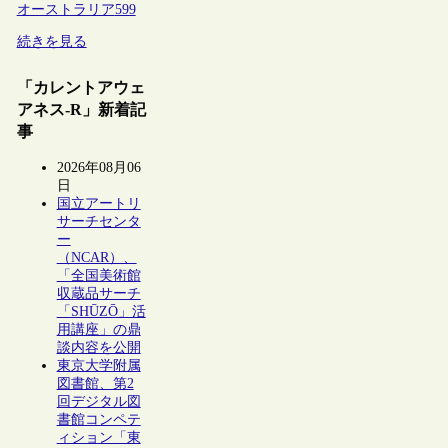
オーストラリア
599
続きを見る
「カレントアウェ
アネス-R」新着記
事
2026年08月06
日
国立アートリ
サーチセンタ
ー
（NCAR）、
「全国美術館
収蔵品サーチ
「SHŪZŌ」活
用講座」の鼎
談内容を公開
東京大学附属
図書館、第2
回デジタル図
書館コンペテ
ィション「東