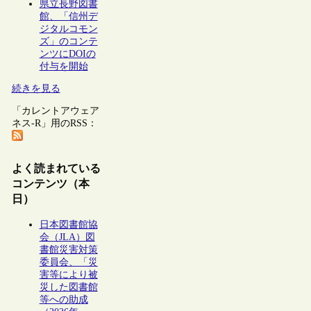
県立長野図書
館、「信州デ
ジタルコモン
ズ」のコンテ
ンツにDOIの
付与を開始
続きを見る
「カレントアウェア
ネス-R」用のRSS：
よく読まれている
コンテンツ（本
日）
日本図書館協
会（JLA）図
書館災害対策
委員会、「災
害等により被
災した図書館
等への助成