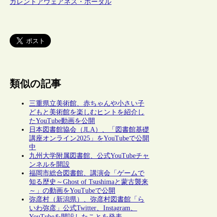
カレントアウェアネス・ポータル
類似の記事
三重県立美術館、赤ちゃんや小さい子
どもと美術館を楽しむヒントを紹介し
たYouTube動画を公開
日本図書館協会（JLA）、「図書館基礎
講座オンライン2025」をYouTubeで公開
中
九州大学附属図書館、公式YouTubeチャ
ンネルを開設
福岡市総合図書館、講演会「ゲームで
知る歴史～Ghost of Tsushimaと蒙古襲来
～」の動画をYouTubeで公開
弥彦村（新潟県）、弥彦村図書館「ら
いわ弥彦」公式Twitter、Instagram、
YouTubeを開設したことを発表