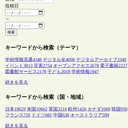
投稿日
～
検索
キーワードから検索（テーマ）
学術情報流通
4348
デジタル化
4098
デジタルアーカイブ
3349
イベント
3013
災害
2754
オープンアクセス
2678
電子書籍
2227
図書館サービス
2178
子ども
2018
学術情報
1947
続きを見る
キーワードから検索（国・地域）
日本
19629
米国
10662
英国
3216
欧州
1426
カナダ
1069
韓国
950
フランス
720
ドイツ
681
中国
638
オーストラリア
599
続きを見る