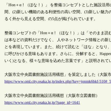
「Hon＋α！（ほな！）」 を整備コンセプトとした施設活用
間、(2)新しい機能のある利便性の高い空間、(3)新しい魅力
るく外から見える空間、の5点が掲げられています。
整備コンセプトの「Hon＋α！（ほな！）」は「そのまま
は本などの資料だけでなく、 人やネットワーク情報との新
とを表現しています。また、続けて読むと「ほな」となり
に呼びかける意味もあります。さらに、分解すると、Happen(何
いく)となる、様々な意味を込めた言葉です」と説明されて
大阪市立中央図書館施設活用構想」を策定しました（大阪市立図書館
https://www.oml.city.osaka.lg.jp/index.php?key=jonmk6bkf-510#_
大阪市立中央図書館施設活用構想（大阪市立図書館）
https://www.oml.city.osaka.lg.jp/?page_id=1641