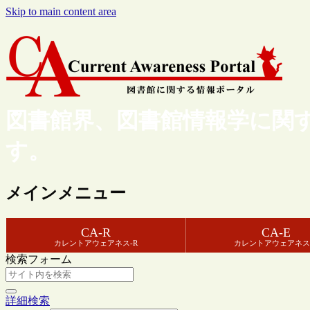
Skip to main content area
図書館界、図書館情報学に関
す。
メインメニュー
CA-R
CA-E
カレントアウェアネス-R
カレントアウェアネス
検索フォーム
詳細検索