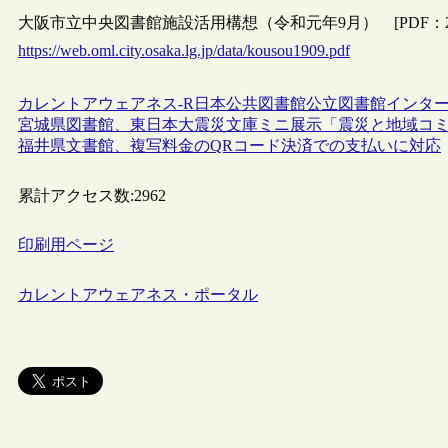
大阪市立中央図書館施設活用構想（令和元年9月） [PDF：2.
https://web.oml.city.osaka.lg.jp/data/kousou1909.pdf
カレントアウェアネス-R
日本
公共図書館
公立図書館
インタ
宮城県図書館、東日本大震災文庫ミニ展示「震災と地域コ
福井県文書館、複写料金のQRコード決済での支払いに対応
累計アクセス数:
2962
印刷用ページ
カレントアウェアネス・ポータル