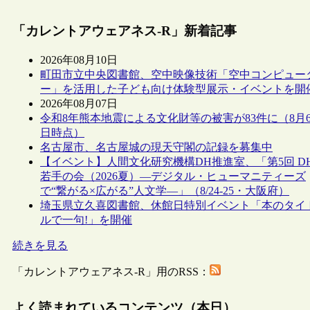
「カレントアウェアネス-R」新着記事
2026年08月10日
町田市立中央図書館、空中映像技術「空中コンピュー
ー」を活用した子ども向け体験型展示・イベントを開
2026年08月07日
令和8年熊本地震による文化財等の被害が83件に（8月
日時点）
名古屋市、名古屋城の現天守閣の記録を募集中
【イベント】人間文化研究機構DH推進室、「第5回 D
若手の会（2026夏）―デジタル・ヒューマニティーズ
で“繋がる×広がる”人文学―」（8/24-25・大阪府）
埼玉県立久喜図書館、休館日特別イベント「本のタイ
ルで一句!」を開催
続きを見る
「カレントアウェアネス-R」用のRSS：
よく読まれているコンテンツ（本日）