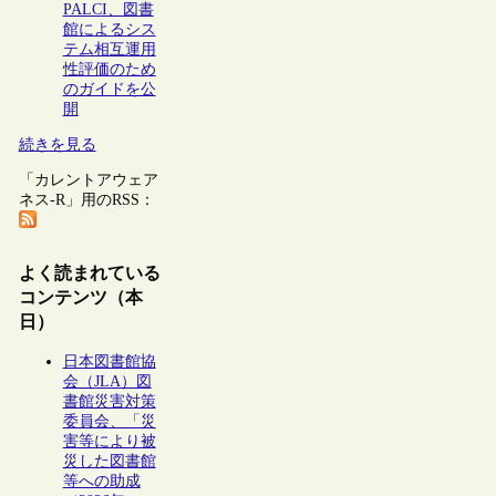
PALCI、図書
館によるシス
テム相互運用
性評価のため
のガイドを公
開
続きを見る
「カレントアウェア
ネス-R」用のRSS：
よく読まれている
コンテンツ（本
日）
日本図書館協
会（JLA）図
書館災害対策
委員会、「災
害等により被
災した図書館
等への助成