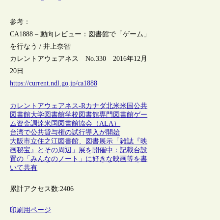
参考：
CA1888 – 動向レビュー：図書館で「ゲーム」
を行なう / 井上奈智
カレントアウェアネス No.330 2016年12月
20日
https://current.ndl.go.jp/ca1888
カレントアウェアネス-R
カナダ
北米
米国
公共
図書館
大学図書館
学校図書館
専門図書館
ゲー
ム
資金調達
米国図書館協会（ALA）
台湾で公共貸与権の試行導入が開始
大阪市立住之江図書館、図書展示「雑誌『映
画秘宝』とその周辺」展を開催中：記載台設
置の「みんなのノート」に好きな映画等を書
いて共有
累計アクセス数:
2406
印刷用ページ