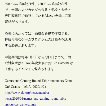
500ドルの助成が1件、250ドルの助成が2件
で、米国およびカナダの公共・学校・大学・
専門図書館で勤務しているALAの会員に応募
資格があります。
応募にあたっては、助成金を得て作成する、
持続可能なゲームプログラムの計画等を説明
する必要があります。
申請期間は毎年1月1日から3月1日までで、助
成対象者はALAの年次大会においてGameRTが
主催するイベントで発表されます。
Games and Gaming Round Table announces Game
On! Grants （ALA, 2020/1/2）
http://www.ala.org/news/member-
news/2020/01/games-and-gaming-round-table-
announces-game-grants