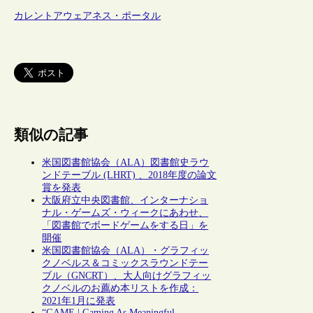
カレントアウェアネス・ポータル
類似の記事
米国図書館協会（ALA）図書館史ラウ
ンドテーブル (LHRT) 、2018年度の論文
賞を発表
大阪府立中央図書館、インターナショ
ナル・ゲームズ・ウィークにあわせ、
「図書館でボードゲームをする日」を
開催
米国図書館協会（ALA）・グラフィッ
クノベルス＆コミックスラウンドテー
ブル（GNCRT）、大人向けグラフィッ
クノベルのお薦め本リストを作成：
2021年1月に発表
“GAME | Gaming As Meaningful