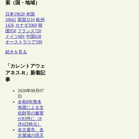
索（国・地域）
日本
19628
米国
10662
英国
3216
欧州
1426
カナダ
1069
韓
国
950
フランス
720
ドイツ
681
中国
638
オーストラリア
599
続きを見る
「カレントアウェ
アネス-R」新着記
事
2026年08月07
日
令和8年熊本
地震による文
化財等の被害
が83件に（8
月6日時点）
名古屋市、名
古屋城の現天