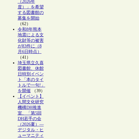
（2026年
度）」を希望
する図書館の
募集を開始
（62）
令和8年熊本
地震による文
化財等の被害
が83件に（8
月6日時点）
（41）
埼玉県立久喜
図書館、休館
日特別イベン
ト「本のタイ
トルで一句!」
を開催
（39）
【イベント】
人間文化研究
機構DH推進
室、「第5回
DH若手の会
（2026夏）―
デジタル・ヒ
ューマニティ