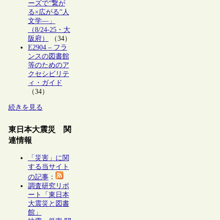
ーズで“繋が
る×広がる”人
文学―」
（8/24-25・大
阪府）
（34）
E2904 – フラ
ンスの図書館
等のためのア
クセシビリテ
ィ・ガイド
（34）
続きを見る
東日本大震災 関
連情報
「災害」に関
する当サイト
の記事
：
調査研究リポ
ート「東日本
大震災と図書
館」