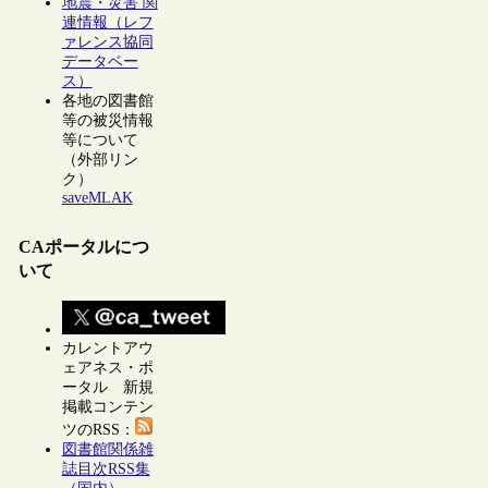
地震・災害 関
連情報（レフ
ァレンス協同
データベー
ス）
各地の図書館
等の被災情報
等について
（外部リン
ク）
saveMLAK
CAポータルにつ
いて
カレントアウ
ェアネス・ポ
ータル 新規
掲載コンテン
ツのRSS：
図書館関係雑
誌目次RSS集