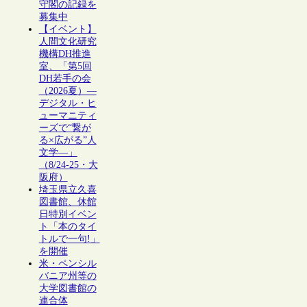
守閣の記録を
募集中
【イベント】
人間文化研究
機構DH推進
室、「第5回
DH若手の会
（2026夏）―
デジタル・ヒ
ューマニティ
ーズで“繋が
る×広がる”人
文学―」
（8/24-25・大
阪府）
埼玉県立久喜
図書館、休館
日特別イベン
ト「本のタイ
トルで一句!」
を開催
米・ペンシル
バニア州等の
大学図書館の
連合体