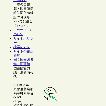
（国内）
日本の図書
館・図書館情
報学関係情報
誌の目次を
RSSで配信し
ています。
このサイトに
ついて
サイトポリシ
ー
検索の方法
サイトの更新
履歴
国立国会図書
館 関西館
図書館協力
課 調査情報
係
〒619-0287
京都府相楽郡
精華町精華台
8-1-3
chojo