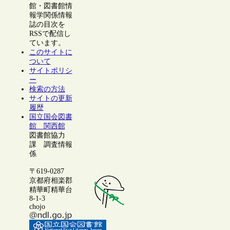
館・図書館情
報学関係情報
誌の目次を
RSSで配信し
ています。
このサイトに
ついて
サイトポリシ
ー
検索の方法
サイトの更新
履歴
国立国会図書
館 関西館
図書館協力
課 調査情報
係
〒619-0287
京都府相楽郡
精華町精華台
8-1-3
chojo