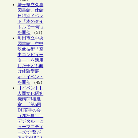
埼玉県立久喜
図書館、休館
日特別イベン
ト「本のタイ
トルで一句!」
を開催
（51）
町田市立中央
図書館、空中
映像技術「空
中コンピュー
ター」を活用
した子ども向
け体験型展
示・イベント
を開催
（49）
【イベント】
人間文化研究
機構DH推進
室、「第5回
DH若手の会
（2026夏）―
デジタル・ヒ
ューマニティ
ーズで“繋が
る×広がる”人