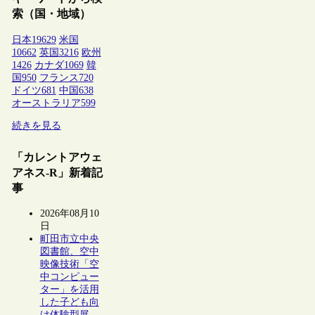
索（国・地域）
日本
19629
米国
10662
英国
3216
欧州
1426
カナダ
1069
韓
国
950
フランス
720
ドイツ
681
中国
638
オーストラリア
599
続きを見る
「カレントアウェ
アネス-R」新着記
事
2026年08月10
日
町田市立中央
図書館、空中
映像技術「空
中コンピュー
ター」を活用
した子ども向
け体験型展