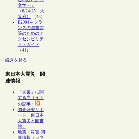
文学―」
（8/24-25・大
阪府）
（48）
E2904 – フラ
ンスの図書館
等のためのア
クセシビリテ
ィ・ガイド
（41）
続きを見る
東日本大震災 関
連情報
「災害」に関
する当サイト
の記事
：
調査研究リポ
ート「東日本
大震災と図書
館」
地震・災害 関
連情報（レフ