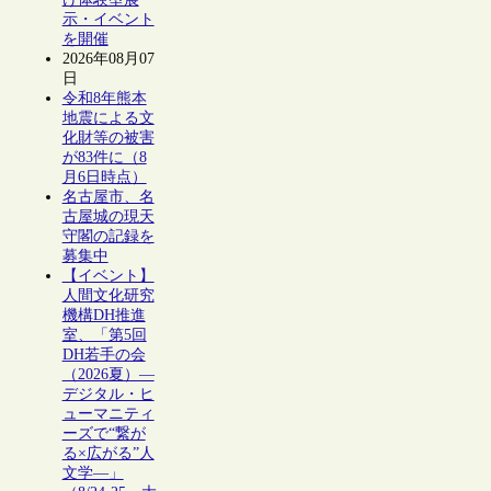
示・イベント
を開催
2026年08月07
日
令和8年熊本
地震による文
化財等の被害
が83件に（8
月6日時点）
名古屋市、名
古屋城の現天
守閣の記録を
募集中
【イベント】
人間文化研究
機構DH推進
室、「第5回
DH若手の会
（2026夏）―
デジタル・ヒ
ューマニティ
ーズで“繋が
る×広がる”人
文学―」