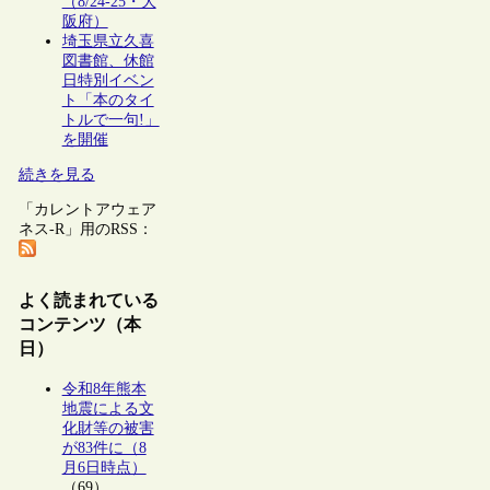
（8/24-25・大
阪府）
埼玉県立久喜
図書館、休館
日特別イベン
ト「本のタイ
トルで一句!」
を開催
続きを見る
「カレントアウェア
ネス-R」用のRSS：
よく読まれている
コンテンツ（本
日）
令和8年熊本
地震による文
化財等の被害
が83件に（8
月6日時点）
（69）