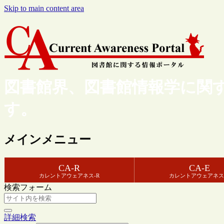
Skip to main content area
図書館界、図書館情報学に関
す。
メインメニュー
CA-R
CA-E
カレントアウェアネス-R
カレントアウェアネス
検索フォーム
詳細検索