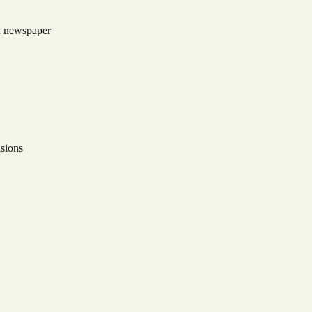
an newspaper
isions