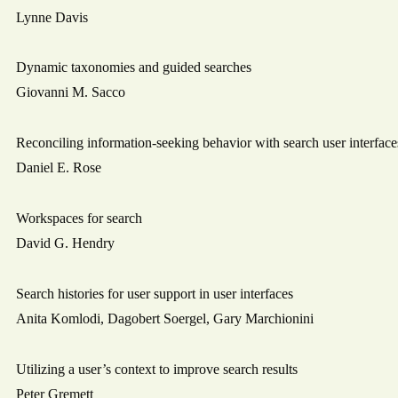
Lynne Davis
Dynamic taxonomies and guided searches
Giovanni M. Sacco
Reconciling information-seeking behavior with search user interface
Daniel E. Rose
Workspaces for search
David G. Hendry
Search histories for user support in user interfaces
Anita Komlodi, Dagobert Soergel, Gary Marchionini
Utilizing a user’s context to improve search results
Peter Gremett