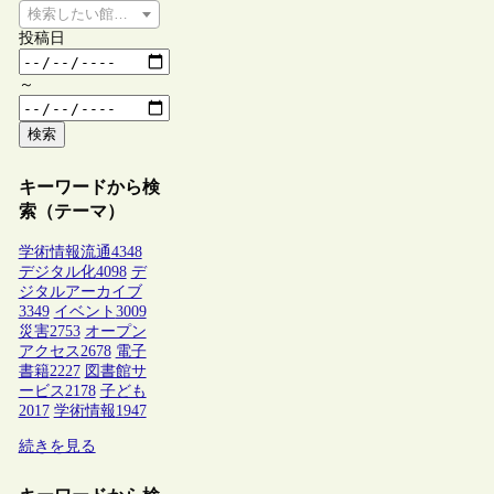
検索したい館種を選択してください
投稿日
～
検索
キーワードから検
索（テーマ）
学術情報流通
4348
デジタル化
4098
デ
ジタルアーカイブ
3349
イベント
3009
災害
2753
オープン
アクセス
2678
電子
書籍
2227
図書館サ
ービス
2178
子ども
2017
学術情報
1947
続きを見る