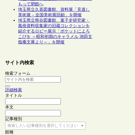
もって閉館へ
埼玉県立久喜図書館、資料展「見逃し
美術展 – 全国美術展回顧」を開催
埼玉県立熊谷図書館、菓子史研究家・
風俗資料収集家の旧蔵コレクションを
紹介するロビー展示「ポケットによろ
こびを ～昭和初期のキャラメル 池田文
痴庵文庫より～」を開催
サイト内検索
検索フォーム
詳細検索
タイトル
本文
記事種別
検索したい記事種別を選択してください
館種