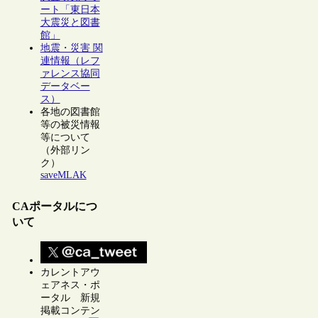
ート「東日本
大震災と図書
館」
地震・災害 関
連情報（レフ
ァレンス協同
データベー
ス）
各地の図書館
等の被災情報
等について
（外部リン
ク）
saveMLAK
CAポータルにつ
いて
カレントアウ
ェアネス・ポ
ータル 新規
掲載コンテン