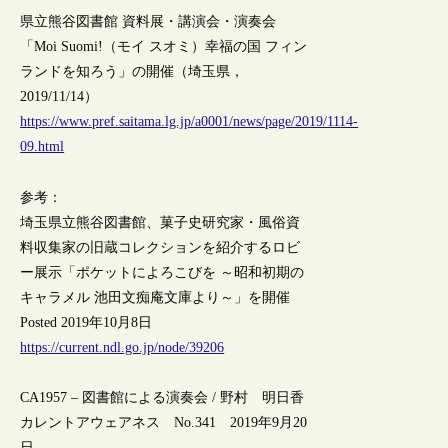
県立熊谷図書館 資料展・講演会・演奏会
「Moi Suomi!（モイ スオミ）幸福の国 フィン
ランドを知ろう」の開催（埼玉県，
2019/11/14）
https://www.pref.saitama.lg.jp/a0001/news/page/2019/1114-
09.html
参考：
埼玉県立熊谷図書館、菓子史研究家・風俗資
料収集家の旧蔵コレクションを紹介するロビ
ー展示「ポケットによろこびを ～昭和初期の
キャラメル 池田文痴庵文庫より～」を開催
Posted 2019年10月8日
https://current.ndl.go.jp/node/39206
CA1957 – 図書館による演奏会 / 野村 明日香
カレントアウェアネス No.341 2019年9月20
日