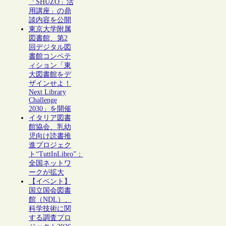
「SHŪZŌ」活
用講座」の鼎
談内容を公開
東京大学附属
図書館、第2
回デジタル図
書館コンペテ
ィション「東
大図書館をデ
ザインせよ！
Next Library
Challenge
2030」を開催
イタリア図書
館協会、乳幼
児向け読書推
進プロジェク
ト“TuttInLibro”：
全国ネットワ
ークが拡大
【イベント】
国立国会図書
館（NDL）、
科学技術に関
する調査プロ