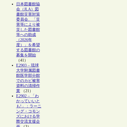
日本図書館協
会（JLA）図
書館災害対策
委員会、「災
害等により被
災した図書館
等への助成
（2026年
度）」を希望
する図書館の
募集を開始
（41）
E2903 – 琉球
大学附属図書
館医学部分館
でのカビ被害
資料の清掃作
業
（21）
E2902 – 「わ
かっていいと
も!」：ラーニ
ング・コモン
ズにおける学
際交流支援企
画
（3）