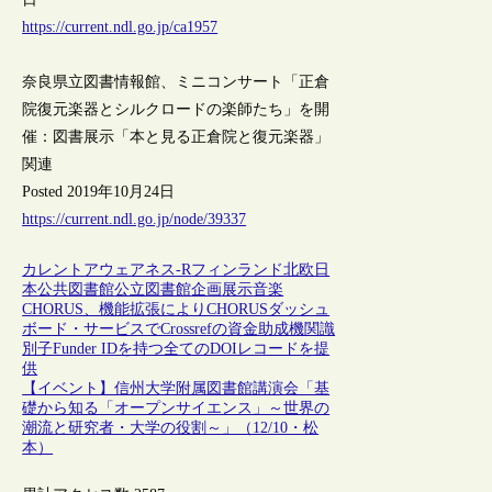
https://current.ndl.go.jp/ca1957
奈良県立図書情報館、ミニコンサート「正倉
院復元楽器とシルクロードの楽師たち」を開
催：図書展示「本と見る正倉院と復元楽器」
関連
Posted 2019年10月24日
https://current.ndl.go.jp/node/39337
カレントアウェアネス-R
フィンランド
北欧
日
本
公共図書館
公立図書館
企画
展示
音楽
CHORUS、機能拡張によりCHORUSダッシュ
ボード・サービスでCrossrefの資金助成機関識
別子Funder IDを持つ全てのDOIレコードを提
供
【イベント】信州大学附属図書館講演会「基
礎から知る「オープンサイエンス」～世界の
潮流と研究者・大学の役割～」（12/10・松
本）