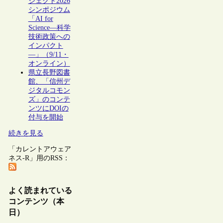
ジェクト2026
シンポジウム
「AI for
Science―科学
技術政策への
インパクト
―」（9/11・
オンライン）
県立長野図書
館、「信州デ
ジタルコモン
ズ」のコンテ
ンツにDOIの
付与を開始
続きを見る
「カレントアウェア
ネス-R」用のRSS：
よく読まれている
コンテンツ（本
日）