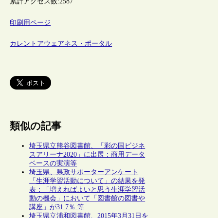
累計アクセス数:
2587
印刷用ページ
カレントアウェアネス・ポータル
類似の記事
埼玉県立熊谷図書館、「彩の国ビジネ
スアリーナ2020」に出展：商用データ
ベースの実演等
埼玉県、県政サポーターアンケート
「生涯学習活動について」の結果を発
表：「増えればよいと思う生涯学習活
動の機会」において「図書館の図書や
講座」が31.7％ 等
埼玉県立浦和図書館、2015年3月31日を