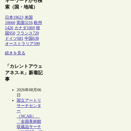
キーワードから検
索（国・地域）
日本
19623
米国
10660
英国
3216
欧州
1426
カナダ
1069
韓
国
950
フランス
720
ドイツ
681
中国
638
オーストラリア
599
続きを見る
「カレントアウェ
アネス-R」新着記
事
2026年08月06
日
国立アートリ
サーチセンタ
ー
（NCAR）、
「全国美術館
収蔵品サーチ