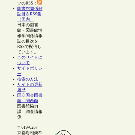
ツのRSS：
図書館関係雑
誌目次RSS集
（国内）
日本の図書
館・図書館情
報学関係情報
誌の目次を
RSSで配信し
ています。
このサイトに
ついて
サイトポリシ
ー
検索の方法
サイトの更新
履歴
国立国会図書
館 関西館
図書館協力
課 調査情報
係
〒619-0287
京都府相楽郡