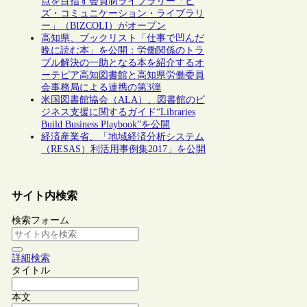
点を目指す会員制ライブラリー「ビ
ズ・コミュニケーション・ライブラリ
ー」（BIZCOLI）がオープン
高知県、ブックリスト「仕事で凹んだ
晩に読む本」を公開：労働関係のトラ
ブル解決の一助となる本を紹介するオ
ーテピア高知図書館と高知県労働委員
会事務局による連携の第3弾
米国図書館協会（ALA）、図書館のビ
ジネス支援に関するガイド“Libraries
Build Business Playbook”を公開
経済産業省、「地域経済分析システム
（RESAS）利活用事例集2017」を公開
サイト内検索
検索フォーム
詳細検索
タイトル
本文