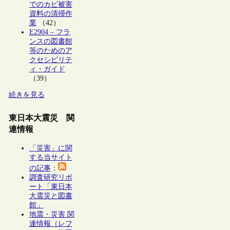
でのカビ被害
資料の清掃作
業
（42）
E2904 – フラ
ンスの図書館
等のためのア
クセシビリテ
ィ・ガイド
（39）
続きを見る
東日本大震災 関
連情報
「災害」に関
する当サイト
の記事
：
調査研究リポ
ート「東日本
大震災と図書
館」
地震・災害 関
連情報（レフ