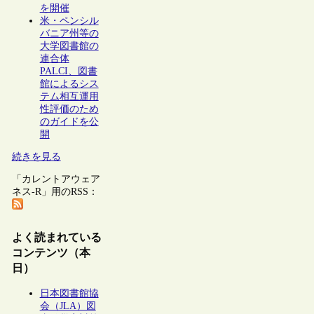
を開催
米・ペンシル
バニア州等の
大学図書館の
連合体
PALCI、図書
館によるシス
テム相互運用
性評価のため
のガイドを公
開
続きを見る
「カレントアウェア
ネス-R」用のRSS：
よく読まれている
コンテンツ（本
日）
日本図書館協
会（JLA）図