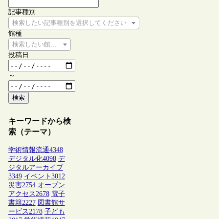
記事種別
検索したい記事種別を選択してください
館種
検索したい館種を選択してください
投稿日
～
検索
キーワードから検
索（テーマ）
学術情報流通
4348
デジタル化
4098
デ
ジタルアーカイブ
3349
イベント
3012
災害
2754
オープン
アクセス
2678
電子
書籍
2227
図書館サ
ービス
2178
子ども