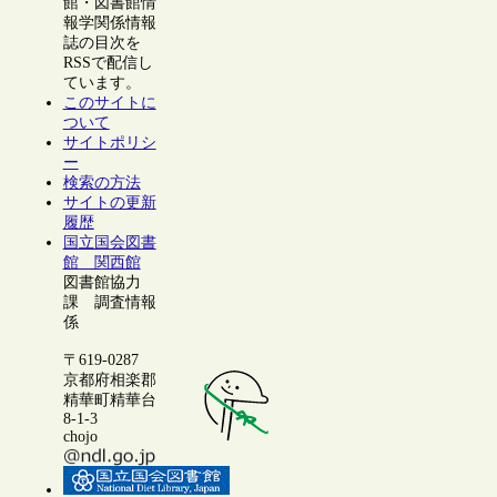
館・図書館情
報学関係情報
誌の目次を
RSSで配信し
ています。
このサイトに
ついて
サイトポリシ
ー
検索の方法
サイトの更新
履歴
国立国会図書
館 関西館
図書館協力
課 調査情報
係
〒619-0287
京都府相楽郡
精華町精華台
8-1-3
chojo