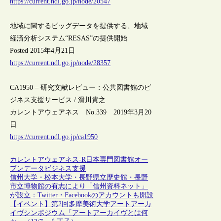
https://current.ndl.go.jp/node/20547
地域に関するビッグデータを提供する、地域
経済分析システム“RESAS”の提供開始
Posted 2015年4月21日
https://current.ndl.go.jp/node/28357
CA1950 – 研究文献レビュー：公共図書館のビ
ジネス支援サービス / 滑川貴之
カレントアウェアネス No.339 2019年3月20
日
https://current.ndl.go.jp/ca1950
カレントアウェアネス-R
日本
専門図書館
オー
プンデータ
ビジネス支援
信州大学・松本大学・長野県立歴史館・長野
市立博物館の有志により「信州資料ネット」
が設立：Twitter・Facebookのアカウントも開設
【イベント】第2回多摩美術大学アートアーカ
イヴシンポジウム「アートアーカイヴとは何