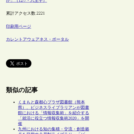
か」（12/7・八王子）
累計アクセス数:
2221
印刷用ページ
カレントアウェアネス・ポータル
類似の記事
くまもと森都心プラザ図書館（熊本
県）、ビジネスライブラリアンが図書
館における「情報収集術」を紹介する
「就活に役立つ情報収集術2020」を開
催
九州における知の集積・交流・創造拠