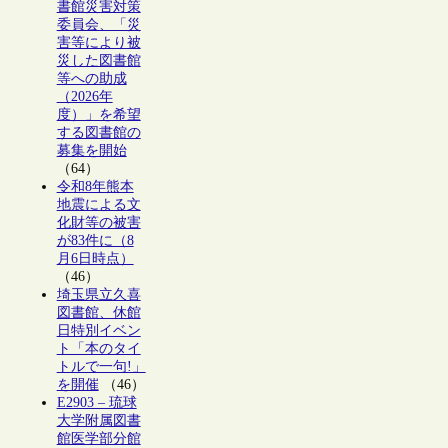
書館災害対策
委員会、「災
害等により被
災した図書館
等への助成
（2026年
度）」を希望
する図書館の
募集を開始
（64）
令和8年熊本
地震による文
化財等の被害
が83件に（8
月6日時点）
（46）
埼玉県立久喜
図書館、休館
日特別イベン
ト「本のタイ
トルで一句!」
を開催
（46）
E2903 – 琉球
大学附属図書
館医学部分館