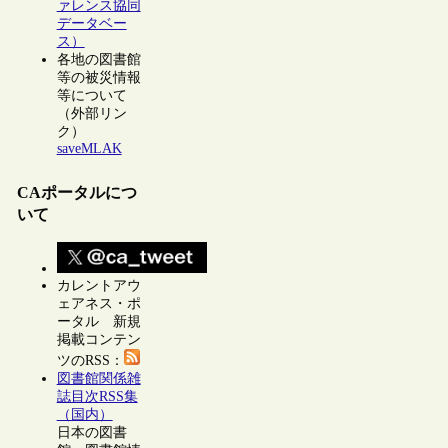
ァレンス協同
データベー
ス）
各地の図書館
等の被災情報
等について
（外部リン
ク）
saveMLAK
CAポータルにつ
いて
カレントアウ
ェアネス・ポ
ータル 新規
掲載コンテン
ツのRSS：
図書館関係雑
誌目次RSS集
（国内）
日本の図書