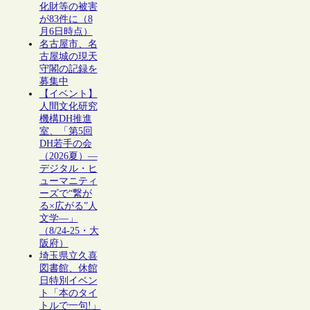
化財等の被害
が83件に（8
月6日時点）
名古屋市、名
古屋城の現天
守閣の記録を
募集中
【イベント】
人間文化研究
機構DH推進
室、「第5回
DH若手の会
（2026夏）―
デジタル・ヒ
ューマニティ
ーズで“繋が
る×広がる”人
文学―」
（8/24-25・大
阪府）
埼玉県立久喜
図書館、休館
日特別イベン
ト「本のタイ
トルで一句!」