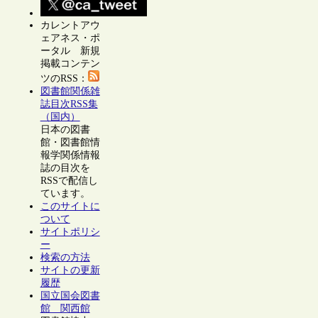
カレントアウ
ェアネス・ポ
ータル 新規
掲載コンテン
ツのRSS：
図書館関係雑
誌目次RSS集
（国内）
日本の図書
館・図書館情
報学関係情報
誌の目次を
RSSで配信し
ています。
このサイトに
ついて
サイトポリシ
ー
検索の方法
サイトの更新
履歴
国立国会図書
館 関西館