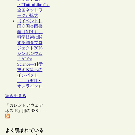
ト“TuttInLibro”：
全国ネットワ
ークが拡大
【イベント】
国立国会図書
館（NDL）、
科学技術に関
する調査プロ
ジェクト2026
シンポジウム
「AI for
Science―科学
技術政策への
インパクト
―」（9/11・
オンライン）
続きを見る
「カレントアウェア
ネス-R」用のRSS：
よく読まれている