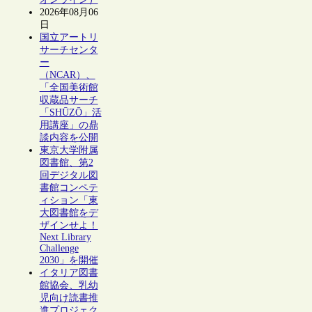
2026年08月06
日
国立アートリ
サーチセンタ
ー
（NCAR）、
「全国美術館
収蔵品サーチ
「SHŪZŌ」活
用講座」の鼎
談内容を公開
東京大学附属
図書館、第2
回デジタル図
書館コンペテ
ィション「東
大図書館をデ
ザインせよ！
Next Library
Challenge
2030」を開催
イタリア図書
館協会、乳幼
児向け読書推
進プロジェク