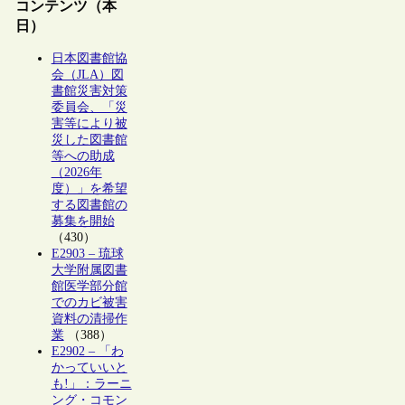
コンテンツ（本
日）
日本図書館協
会（JLA）図
書館災害対策
委員会、「災
害等により被
災した図書館
等への助成
（2026年
度）」を希望
する図書館の
募集を開始
（430）
E2903 – 琉球
大学附属図書
館医学部分館
でのカビ被害
資料の清掃作
業
（388）
E2902 – 「わ
かっていいと
も!」：ラーニ
ング・コモン