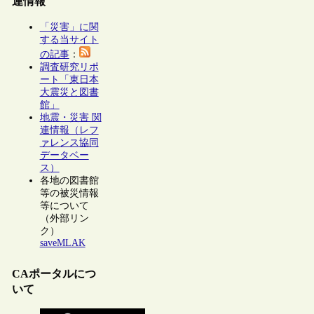
連情報
「災害」に関
する当サイト
の記事
：
調査研究リポ
ート「東日本
大震災と図書
館」
地震・災害 関
連情報（レフ
ァレンス協同
データベー
ス）
各地の図書館
等の被災情報
等について
（外部リン
ク）
saveMLAK
CAポータルにつ
いて