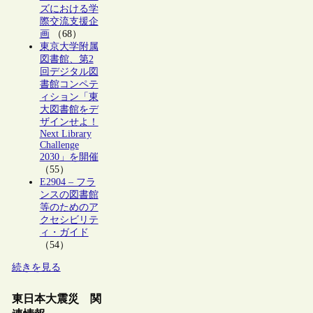
ズにおける学
際交流支援企
画
（68）
東京大学附属
図書館、第2
回デジタル図
書館コンペテ
ィション「東
大図書館をデ
ザインせよ！
Next Library
Challenge
2030」を開催
（55）
E2904 – フラ
ンスの図書館
等のためのア
クセシビリテ
ィ・ガイド
（54）
続きを見る
東日本大震災 関