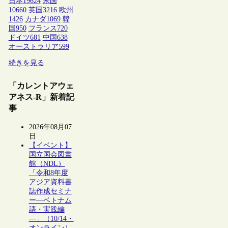
日本
19624
米国
10660
英国
3216
欧州
1426
カナダ
1069
韓
国
950
フランス
720
ドイツ
681
中国
638
オーストラリア
599
続きを見る
「カレントアウェ
アネス-R」新着記
事
2026年08月07
日
【イベント】
国立国会図書
館（NDL）
「令和8年度
アジア資料書
誌作成セミナ
ー―ベトナム
語・実践編
―」（10/14・
オンライン）