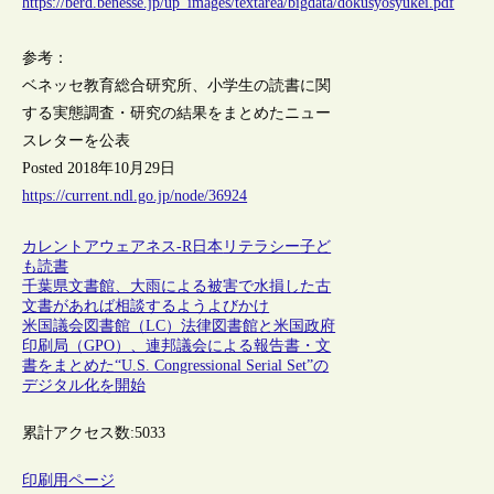
https://berd.benesse.jp/up_images/textarea/bigdata/dokusyosyukei.pdf
参考：
ベネッセ教育総合研究所、小学生の読書に関
する実態調査・研究の結果をまとめたニュー
スレターを公表
Posted 2018年10月29日
https://current.ndl.go.jp/node/36924
カレントアウェアネス-R
日本
リテラシー
子ど
も
読書
千葉県文書館、大雨による被害で水損した古
文書があれば相談するようよびかけ
米国議会図書館（LC）法律図書館と米国政府
印刷局（GPO）、連邦議会による報告書・文
書をまとめた“U.S. Congressional Serial Set”の
デジタル化を開始
累計アクセス数:
5033
印刷用ページ