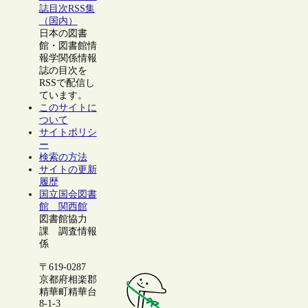
誌目次RSS集
（国内）
日本の図書
館・図書館情
報学関係情報
誌の目次を
RSSで配信し
ています。
このサイトに
ついて
サイトポリシ
ー
検索の方法
サイトの更新
履歴
国立国会図書
館 関西館
図書館協力
課 調査情報
係
〒619-0287
京都府相楽郡
精華町精華台
8-1-3