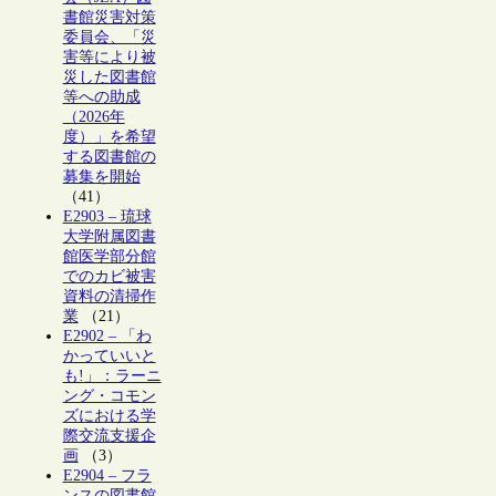
書館災害対策
委員会、「災
害等により被
災した図書館
等への助成
（2026年
度）」を希望
する図書館の
募集を開始
（41）
E2903 – 琉球
大学附属図書
館医学部分館
でのカビ被害
資料の清掃作
業
（21）
E2902 – 「わ
かっていいと
も!」：ラーニ
ング・コモン
ズにおける学
際交流支援企
画
（3）
E2904 – フラ
ンスの図書館