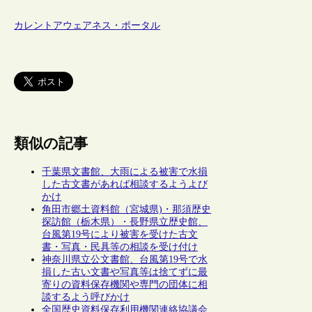
カレントアウェアネス・ポータル
類似の記事
千葉県文書館、大雨による被害で水損
した古文書があれば相談するようよび
かけ
角田市郷土資料館（宮城県)・那須歴史
探訪館（栃木県）・長野県立歴史館、
台風第19号により被害を受けた古文
書・写真・民具等の相談を受け付け
神奈川県立公文書館、台風第19号で水
損した古い文書や写真等は捨てずに最
寄りの資料保存機関や専門の団体に相
談するよう呼びかけ
全国歴史資料保存利用機関連絡協議会