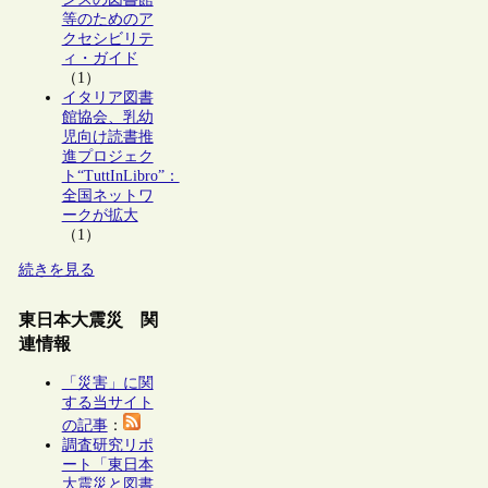
等のためのア
クセシビリテ
ィ・ガイド
（1）
イタリア図書
館協会、乳幼
児向け読書推
進プロジェク
ト“TuttInLibro”：
全国ネットワ
ークが拡大
（1）
続きを見る
東日本大震災 関
連情報
「災害」に関
する当サイト
の記事
：
調査研究リポ
ート「東日本
大震災と図書