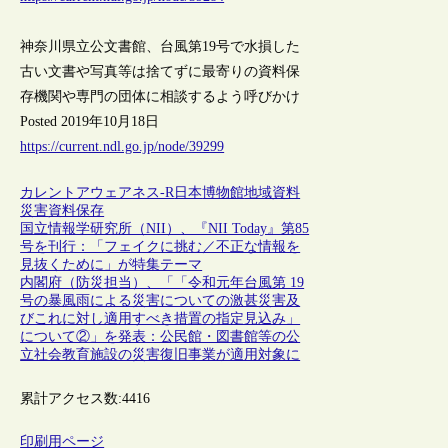
神奈川県立公文書館、台風第19号で水損した
古い文書や写真等は捨てずに最寄りの資料保
存機関や専門の団体に相談するよう呼びかけ
Posted 2019年10月18日
https://current.ndl.go.jp/node/39299
カレントアウェアネス-R
日本
博物館
地域資料
災害
資料保存
国立情報学研究所（NII）、『NII Today』第85
号を刊行：「フェイクに挑む／不正な情報を
見抜くために」が特集テーマ
内閣府（防災担当）、「「令和元年台風第 19
号の暴風雨による災害についての激甚災害及
びこれに対し適用すべき措置の指定見込み」
について②」を発表：公民館・図書館等の公
立社会教育施設の災害復旧事業が適用対象に
累計アクセス数:
4416
印刷用ページ