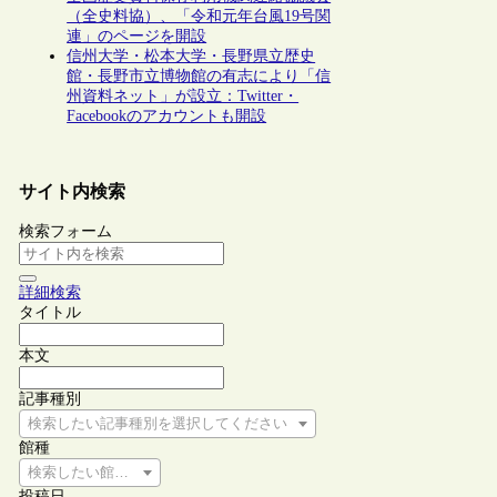
（全史料協）、「令和元年台風19号関
連」のページを開設
信州大学・松本大学・長野県立歴史
館・長野市立博物館の有志により「信
州資料ネット」が設立：Twitter・
Facebookのアカウントも開設
サイト内検索
検索フォーム
詳細検索
タイトル
本文
記事種別
検索したい記事種別を選択してください
館種
検索したい館種を選択してください
投稿日