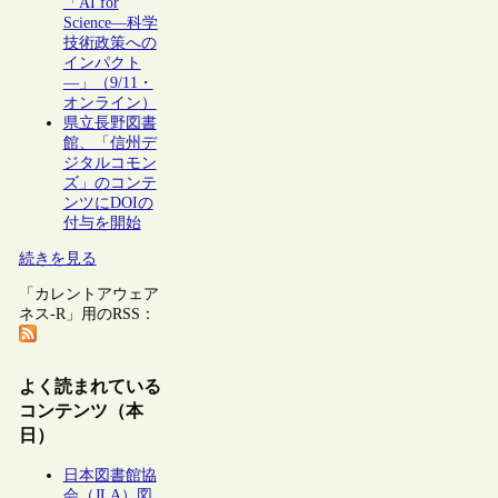
「AI for
Science―科学
技術政策への
インパクト
―」（9/11・
オンライン）
県立長野図書
館、「信州デ
ジタルコモン
ズ」のコンテ
ンツにDOIの
付与を開始
続きを見る
「カレントアウェア
ネス-R」用のRSS：
よく読まれている
コンテンツ（本
日）
日本図書館協
会（JLA）図