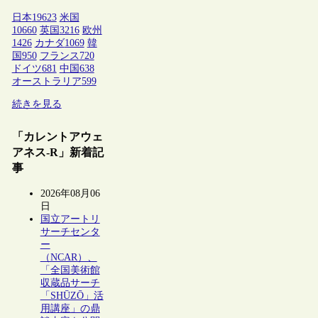
日本
19623
米国
10660
英国
3216
欧州
1426
カナダ
1069
韓
国
950
フランス
720
ドイツ
681
中国
638
オーストラリア
599
続きを見る
「カレントアウェ
アネス-R」新着記
事
2026年08月06
日
国立アートリ
サーチセンタ
ー
（NCAR）、
「全国美術館
収蔵品サーチ
「SHŪZŌ」活
用講座」の鼎