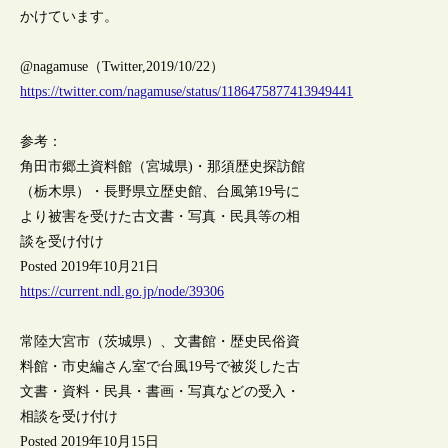
かけています。
@nagamuse（Twitter,2019/10/22）
https://twitter.com/nagamuse/status/1186475877413949441
参考：
角田市郷土資料館（宮城県)・那須歴史探訪館
（栃木県）・長野県立歴史館、台風第19号に
より被害を受けた古文書・写真・民具等の相
談を受け付け
Posted 2019年10月21日
https://current.ndl.go.jp/node/39306
常陸大宮市（茨城県）、文書館・歴史民俗資
料館・市史編さん室で台風19号で被災した古
文書・資料・民具・書画・写真などの受入・
相談を受け付け
Posted 2019年10月15日