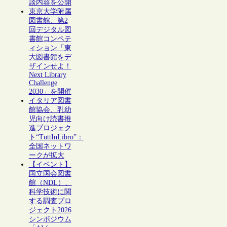
談内容を公開
東京大学附属
図書館、第2
回デジタル図
書館コンペテ
ィション「東
大図書館をデ
ザインせよ！
Next Library
Challenge
2030」を開催
イタリア図書
館協会、乳幼
児向け読書推
進プロジェク
ト“TuttInLibro”：
全国ネットワ
ークが拡大
【イベント】
国立国会図書
館（NDL）、
科学技術に関
する調査プロ
ジェクト2026
シンポジウム