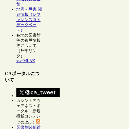
館」
地震・災害 関
連情報（レフ
ァレンス協同
データベー
ス）
各地の図書館
等の被災情報
等について
（外部リン
ク）
saveMLAK
CAポータルにつ
いて
カレントアウ
ェアネス・ポ
ータル 新規
掲載コンテン
ツのRSS：
図書館関係雑