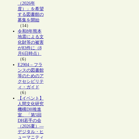
（2026年
度）」を希望
する図書館の
募集を開始
（14）
令和8年熊本
地震による文
化財等の被害
が83件に（8
月6日時点）
（6）
E2904 – フラ
ンスの図書館
等のためのア
クセシビリテ
ィ・ガイド
（6）
【イベント】
人間文化研究
機構DH推進
室、「第5回
DH若手の会
（2026夏）―
デジタル・ヒ
ューマニティ