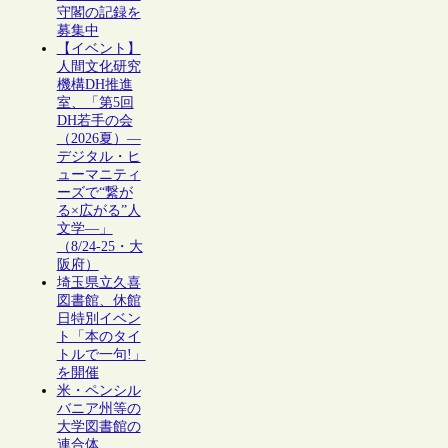
守閣の記録を
募集中
【イベント】
人間文化研究
機構DH推進
室、「第5回
DH若手の会
（2026夏）―
デジタル・ヒ
ューマニティ
ーズで“繋が
る×広がる”人
文学―」
（8/24-25・大
阪府）
埼玉県立久喜
図書館、休館
日特別イベン
ト「本のタイ
トルで一句!」
を開催
米・ペンシル
バニア州等の
大学図書館の
連合体