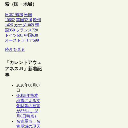
索（国・地域）
日本
19628
米国
10662
英国
3216
欧州
1426
カナダ
1069
韓
国
950
フランス
720
ドイツ
681
中国
638
オーストラリア
599
続きを見る
「カレントアウェ
アネス-R」新着記
事
2026年08月07
日
令和8年熊本
地震による文
化財等の被害
が83件に（8
月6日時点）
名古屋市、名
古屋城の現天