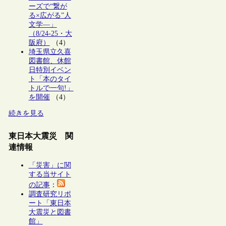
ーズで“繋が
る×広がる”人
文学―」
（8/24-25・大
阪府）
（4）
埼玉県立久喜
図書館、休館
日特別イベン
ト「本のタイ
トルで一句!」
を開催
（4）
続きを見る
東日本大震災 関
連情報
「災害」に関
する当サイト
の記事
：
調査研究リポ
ート「東日本
大震災と図書
館」