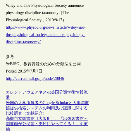
Wiley and The Physiological Society announce
physiology discipline taxonomy（The
Physiological Society，2019/9/17）
https://www.physoc.org/news_article/wiley-and-
the-physiological-society-announce-physiology-
discipline-taxonomy/
参考：
米BISG、教育資源のための分類法を公開
Posted 2015年7月7日
http://current.ndl.go.jp/node/28846
カレントアウェアネス-R
英国
分類
学術情報流
通
米国の大学所属者のGoogle Scholarと大学図書
館提供検索システムの利用及び認識に関する
比較調査（文献紹介）
高槻市立図書館（大阪府）、「出張図書館～
図書館が公民館・支所にやってくる！」を実
施