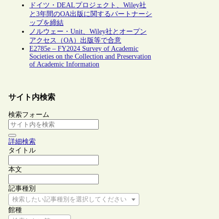
ドイツ・DEALプロジェクト、Wiley社
と3年間のOA出版に関するパートナーシ
ップを締結
ノルウェー・Unit、Wiley社とオープン
アクセス（OA）出版等で合意
E2785e – FY2024 Survey of Academic
Societies on the Collection and Preservation
of Academic Information
サイト内検索
検索フォーム
詳細検索
タイトル
本文
記事種別
検索したい記事種別を選択してください
館種