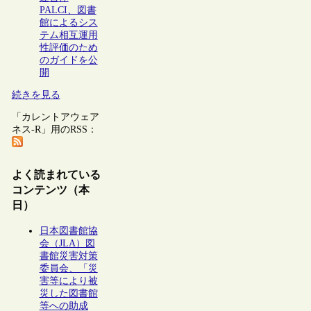
PALCI、図書
館によるシス
テム相互運用
性評価のため
のガイドを公
開
続きを見る
「カレントアウェア
ネス-R」用のRSS：
よく読まれている
コンテンツ（本
日）
日本図書館協
会（JLA）図
書館災害対策
委員会、「災
害等により被
災した図書館
等への助成