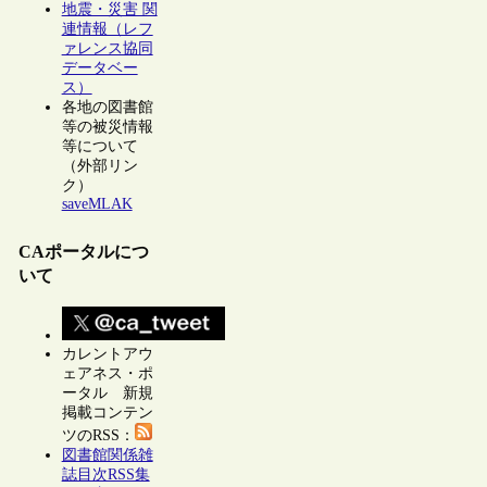
地震・災害 関
連情報（レフ
ァレンス協同
データベー
ス）
各地の図書館
等の被災情報
等について
（外部リン
ク）
saveMLAK
CAポータルにつ
いて
カレントアウ
ェアネス・ポ
ータル 新規
掲載コンテン
ツのRSS：
図書館関係雑
誌目次RSS集