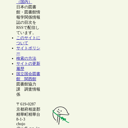
（国内）
日本の図書
館・図書館情
報学関係情報
誌の目次を
RSSで配信し
ています。
このサイトに
ついて
サイトポリシ
ー
検索の方法
サイトの更新
履歴
国立国会図書
館 関西館
図書館協力
課 調査情報
係
〒619-0287
京都府相楽郡
精華町精華台
8-1-3
chojo