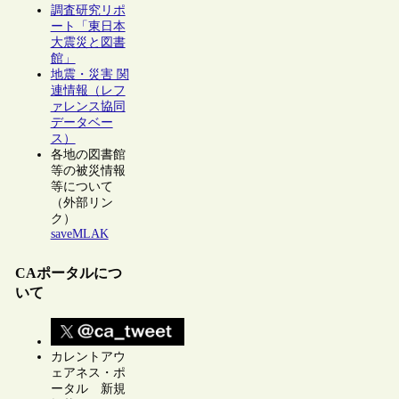
調査研究リポ
ート「東日本
大震災と図書
館」
地震・災害 関
連情報（レフ
ァレンス協同
データベー
ス）
各地の図書館
等の被災情報
等について
（外部リン
ク）
saveMLAK
CAポータルにつ
いて
カレントアウ
ェアネス・ポ
ータル 新規