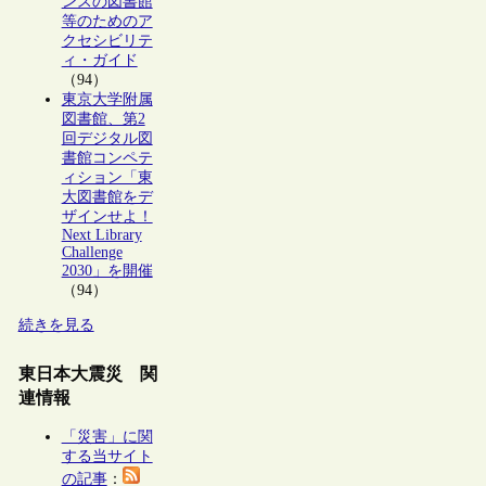
ンスの図書館
等のためのア
クセシビリテ
ィ・ガイド
（94）
東京大学附属
図書館、第2
回デジタル図
書館コンペテ
ィション「東
大図書館をデ
ザインせよ！
Next Library
Challenge
2030」を開催
（94）
続きを見る
東日本大震災 関
連情報
「災害」に関
する当サイト
の記事
：