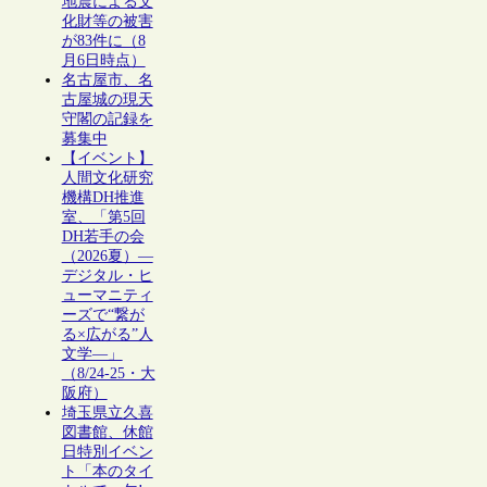
地震による文
化財等の被害
が83件に（8
月6日時点）
名古屋市、名
古屋城の現天
守閣の記録を
募集中
【イベント】
人間文化研究
機構DH推進
室、「第5回
DH若手の会
（2026夏）―
デジタル・ヒ
ューマニティ
ーズで“繋が
る×広がる”人
文学―」
（8/24-25・大
阪府）
埼玉県立久喜
図書館、休館
日特別イベン
ト「本のタイ