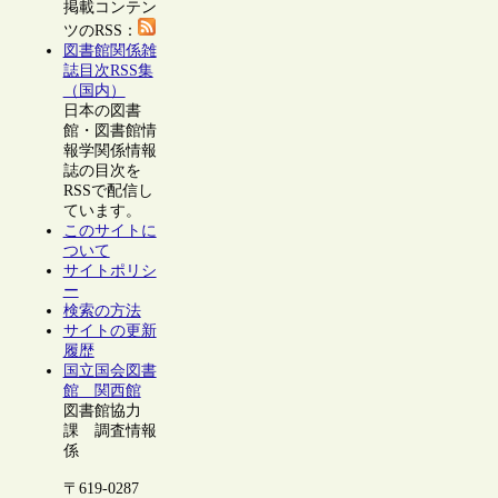
掲載コンテン
ツのRSS：
図書館関係雑
誌目次RSS集
（国内）
日本の図書
館・図書館情
報学関係情報
誌の目次を
RSSで配信し
ています。
このサイトに
ついて
サイトポリシ
ー
検索の方法
サイトの更新
履歴
国立国会図書
館 関西館
図書館協力
課 調査情報
係
〒619-0287