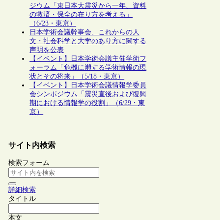
ジウム「東日本大震災から一年、資料
の救済・保全の在り方を考える」
（6/23・東京）
日本学術会議幹事会、これからの人
文・社会科学と大学のあり方に関する
声明を公表
【イベント】日本学術会議主催学術フ
ォーラム「危機に瀕する学術情報の現
状とその将来」（5/18・東京）
【イベント】日本学術会議情報学委員
会シンポジウム「震災直後および復興
期における情報学の役割」（6/29・東
京）
サイト内検索
検索フォーム
詳細検索
タイトル
本文