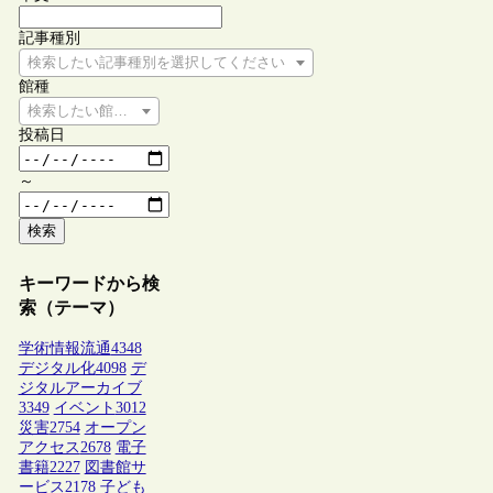
記事種別
検索したい記事種別を選択してください
館種
検索したい館種を選択してください
投稿日
～
検索
キーワードから検
索（テーマ）
学術情報流通
4348
デジタル化
4098
デ
ジタルアーカイブ
3349
イベント
3012
災害
2754
オープン
アクセス
2678
電子
書籍
2227
図書館サ
ービス
2178
子ども