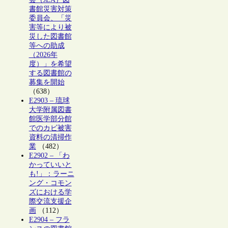
書館災害対策
委員会、「災
害等により被
災した図書館
等への助成
（2026年
度）」を希望
する図書館の
募集を開始
（638）
E2903 – 琉球
大学附属図書
館医学部分館
でのカビ被害
資料の清掃作
業
（482）
E2902 – 「わ
かっていいと
も!」：ラーニ
ング・コモン
ズにおける学
際交流支援企
画
（112）
E2904 – フラ