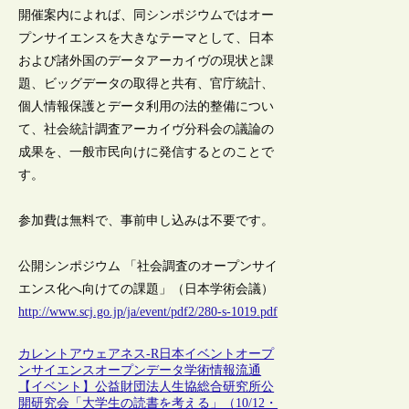
開催案内によれば、同シンポジウムではオー
プンサイエンスを大きなテーマとして、日本
および諸外国のデータアーカイヴの現状と課
題、ビッグデータの取得と共有、官庁統計、
個人情報保護とデータ利用の法的整備につい
て、社会統計調査アーカイヴ分科会の議論の
成果を、一般市民向けに発信するとのことで
す。
参加費は無料で、事前申し込みは不要です。
公開シンポジウム 「社会調査のオープンサイ
エンス化へ向けての課題」（日本学術会議）
http://www.scj.go.jp/ja/event/pdf2/280-s-1019.pdf
カレントアウェアネス-R
日本
イベント
オープ
ンサイエンス
オープンデータ
学術情報流通
【イベント】公益財団法人生協総合研究所公
開研究会「大学生の読書を考える」（10/12・