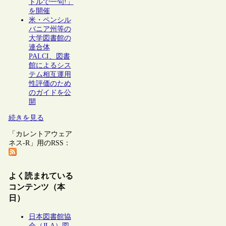
トルで一句!」
を開催
米・ペンシル
バニア州等の
大学図書館の
連合体
PALCI、図書
館によるシス
テム相互運用
性評価のため
のガイドを公
開
続きを見る
「カレントアウェア
ネス-R」用のRSS：
よく読まれている
コンテンツ（本
日）
日本図書館協
会（JLA）図