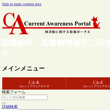
Skip to main content area
図書館界、図書館情報学に関
す。
メインメニュー
CA-R
CA-E
カレントアウェアネス-R
カレントアウェアネス
検索フォーム
詳細検索