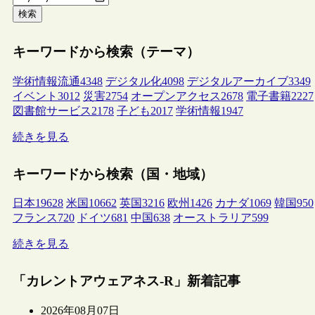
検索
キーワードから検索（テーマ）
学術情報流通
4348
デジタル化
4098
デジタルアーカイブ
3349
イベント
3012
災害
2754
オープンアクセス
2678
電子書籍
2227
図書館サービス
2178
子ども
2017
学術情報
1947
続きを見る
キーワードから検索（国・地域）
日本
19628
米国
10662
英国
3216
欧州
1426
カナダ
1069
韓国
950
フランス
720
ドイツ
681
中国
638
オーストラリア
599
続きを見る
「カレントアウェアネス-R」新着記事
2026年08月07日