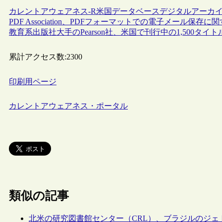
カレントアウェアネス-R
米国
データベース
デジタルアーカ
PDF Association、PDFフォーマットでの電子メール
教育系出版社大手のPearson社、米国で刊行中の1,500
累計アクセス数:
2300
印刷用ページ
カレントアウェアネス・ポータル
類似の記事
北米の研究図書館センター（CRL）、ブラジルのジ