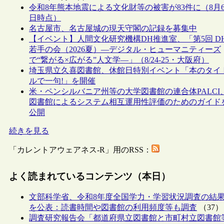
令和8年熊本地震による文化財等の被害が83件に（8月
日時点）
名古屋市、名古屋城の現天守閣の記録を募集中
【イベント】人間文化研究機構DH推進室、「第5回 D
若手の会（2026夏）―デジタル・ヒューマニティーズ
で“繋がる×広がる”人文学―」（8/24-25・大阪府）
埼玉県立久喜図書館、休館日特別イベント「本のタイ
ルで一句!」を開催
米・ペンシルバニア州等の大学図書館の連合体PALCI
図書館によるシステム相互運用性評価のためのガイド
公開
続きを見る
「カレントアウェアネス-R」用のRSS：
よく読まれているコンテンツ（本日）
文部科学省、令和8年度全国学力・学習状況調査の結
を公表：読書時間や図書館の利用頻度等も調査
（37）
調査研究報告会「都道府県立図書館と市町村立図書館