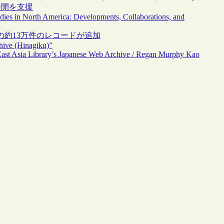
公開を支援
dies in North America: Developments, Collaborations, and
M）の約13万件のレコードが追加
hive (Hinagiku)”
ast Asia Library’s Japanese Web Archive / Regan Murphy Kao