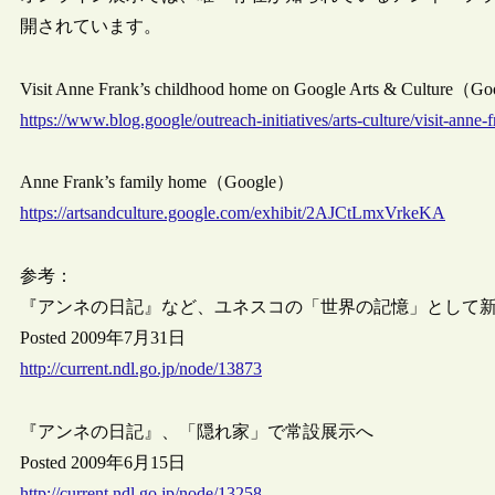
開されています。
Visit Anne Frank’s childhood home on Google Arts & Culture（G
https://www.blog.google/outreach-initiatives/arts-culture/visit-anne
Anne Frank’s family home（Google）
https://artsandculture.google.com/exhibit/2AJCtLmxVrkeKA
参考：
『アンネの日記』など、ユネスコの「世界の記憶」として
Posted 2009年7月31日
http://current.ndl.go.jp/node/13873
『アンネの日記』、「隠れ家」で常設展示へ
Posted 2009年6月15日
http://current.ndl.go.jp/node/13258