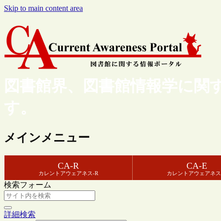
Skip to main content area
図書館界、図書館情報学に関
す。
メインメニュー
CA-R
CA-E
カレントアウェアネス-R
カレントアウェアネス
検索フォーム
詳細検索