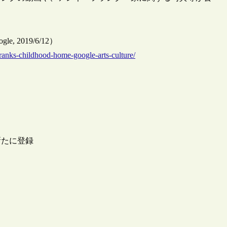
oogle, 2019/6/12）
-franks-childhood-home-google-arts-culture/
新たに登録