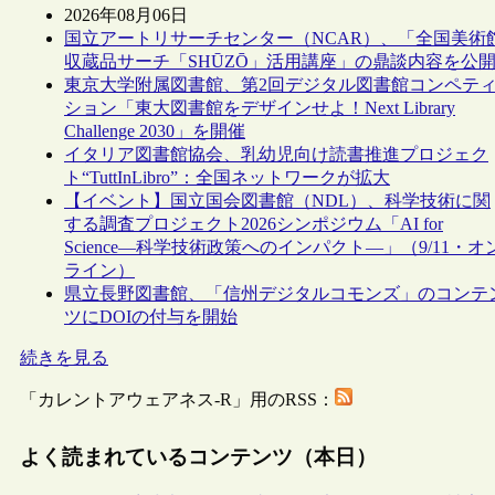
2026年08月06日
国立アートリサーチセンター（NCAR）、「全国美術
収蔵品サーチ「SHŪZŌ」活用講座」の鼎談内容を公
東京大学附属図書館、第2回デジタル図書館コンペテ
ション「東大図書館をデザインせよ！Next Library
Challenge 2030」を開催
イタリア図書館協会、乳幼児向け読書推進プロジェク
ト“TuttInLibro”：全国ネットワークが拡大
【イベント】国立国会図書館（NDL）、科学技術に関
する調査プロジェクト2026シンポジウム「AI for
Science―科学技術政策へのインパクト―」（9/11・オ
ライン）
県立長野図書館、「信州デジタルコモンズ」のコンテ
ツにDOIの付与を開始
続きを見る
「カレントアウェアネス-R」用のRSS：
よく読まれているコンテンツ（本日）