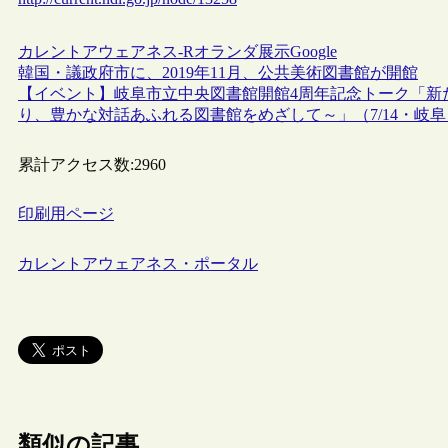
カレントアウェアネス-R
オランダ
展示
Google
韓国・議政府市に、2019年11月、公共美術図書館が開館
【イベント】岐阜市立中央図書館開館4周年記念トーク「新
り、豊かな対話あふれる図書館をめざして～」（7/14・岐阜
累計アクセス数:
2960
印刷用ページ
カレントアウェアネス・ポータル
類似の記事