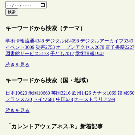
検索
キーワードから検索（テーマ）
学術情報流通
4348
デジタル化
4098
デジタルアーカイブ
3349
イベント
3009
災害
2753
オープンアクセス
2678
電子書籍
2227
図書館サービス
2178
子ども
2017
学術情報
1947
続きを見る
キーワードから検索（国・地域）
日本
19623
米国
10660
英国
3216
欧州
1426
カナダ
1069
韓国
950
フランス
720
ドイツ
681
中国
638
オーストラリア
599
続きを見る
「カレントアウェアネス-R」新着記事