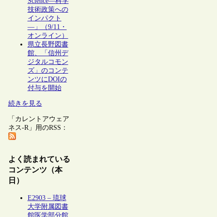
Science―科学
技術政策への
インパクト
―」（9/11・
オンライン）
県立長野図書
館、「信州デ
ジタルコモン
ズ」のコンテ
ンツにDOIの
付与を開始
続きを見る
「カレントアウェア
ネス-R」用のRSS：
よく読まれている
コンテンツ（本
日）
E2903 – 琉球
大学附属図書
館医学部分館