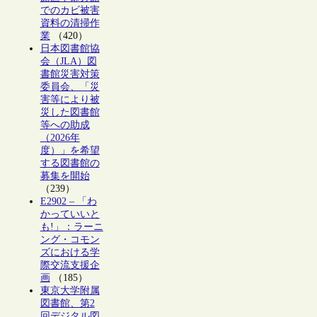
でのカビ被害
資料の清掃作
業
（420）
日本図書館協
会（JLA）図
書館災害対策
委員会、「災
害等により被
災した図書館
等への助成
（2026年
度）」を希望
する図書館の
募集を開始
（239）
E2902 – 「わ
かっていいと
も!」：ラーニ
ング・コモン
ズにおける学
際交流支援企
画
（185）
東京大学附属
図書館、第2
回デジタル図