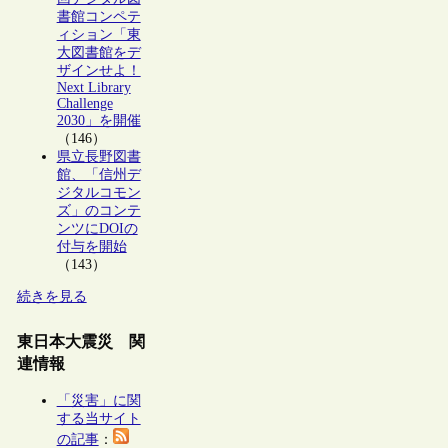
書館コンペテ
ィション「東
大図書館をデ
ザインせよ！
Next Library
Challenge
2030」を開催
（146）
県立長野図書
館、「信州デ
ジタルコモン
ズ」のコンテ
ンツにDOIの
付与を開始
（143）
続きを見る
東日本大震災 関
連情報
「災害」に関
する当サイト
の記事
：