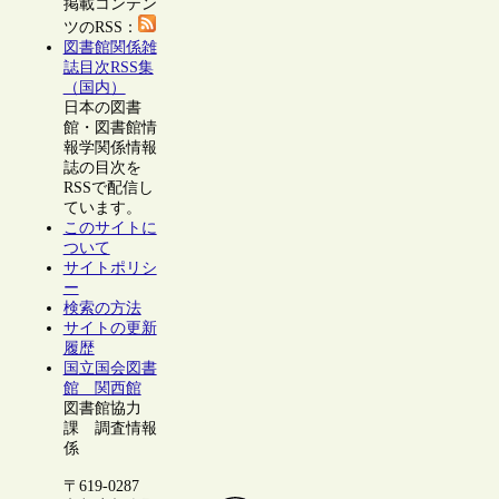
掲載コンテン
ツのRSS：
図書館関係雑
誌目次RSS集
（国内）
日本の図書
館・図書館情
報学関係情報
誌の目次を
RSSで配信し
ています。
このサイトに
ついて
サイトポリシ
ー
検索の方法
サイトの更新
履歴
国立国会図書
館 関西館
図書館協力
課 調査情報
係
〒619-0287