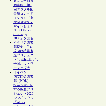
東京大学附属
図書館、第2
回デジタル図
書館コンペテ
ィション「東
大図書館をデ
ザインせよ！
Next Library
Challenge
2030」を開催
イタリア図書
館協会、乳幼
児向け読書推
進プロジェク
ト“TuttInLibro”：
全国ネットワ
ークが拡大
【イベント】
国立国会図書
館（NDL）、
科学技術に関
する調査プロ
ジェクト2026
シンポジウム
「AI for