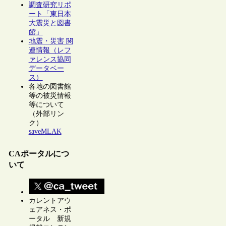
調査研究リポ
ート「東日本
大震災と図書
館」
地震・災害 関
連情報（レフ
ァレンス協同
データベー
ス）
各地の図書館
等の被災情報
等について
（外部リン
ク）
saveMLAK
CAポータルにつ
いて
カレントアウ
ェアネス・ポ
ータル 新規