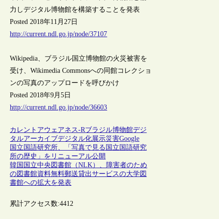
力しデジタル博物館を構築することを発表
Posted 2018年11月27日
http://current.ndl.go.jp/node/37107
Wikipedia、ブラジル国立博物館の火災被害を
受け、Wikimedia Commonsへの同館コレクショ
ンの写真のアップロードを呼びかけ
Posted 2018年9月5日
http://current.ndl.go.jp/node/36603
カレントアウェアネス-R
ブラジル
博物館
デジ
タルアーカイブ
デジタル化
展示
災害
Google
国立国語研究所、「写真で見る国立国語研究
所の歴史」をリニューアル公開
韓国国立中央図書館（NLK）、障害者のため
の図書館資料無料郵送貸出サービスの大学図
書館への拡大を発表
累計アクセス数:
4412