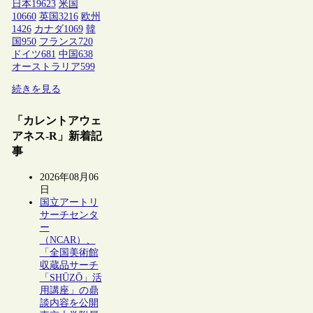
日本
19623
米国
10660
英国
3216
欧州
1426
カナダ
1069
韓
国
950
フランス
720
ドイツ
681
中国
638
オーストラリア
599
続きを見る
「カレントアウェ
アネス-R」新着記
事
2026年08月06
日
国立アートリ
サーチセンタ
ー
（NCAR）、
「全国美術館
収蔵品サーチ
「SHŪZŌ」活
用講座」の鼎
談内容を公開