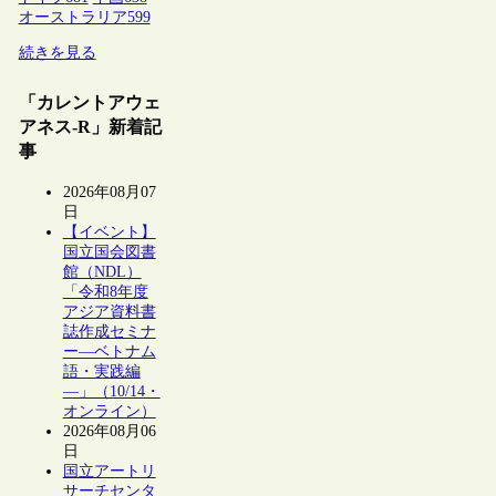
オーストラリア
599
続きを見る
「カレントアウェ
アネス-R」新着記
事
2026年08月07
日
【イベント】
国立国会図書
館（NDL）
「令和8年度
アジア資料書
誌作成セミナ
ー―ベトナム
語・実践編
―」（10/14・
オンライン）
2026年08月06
日
国立アートリ
サーチセンタ