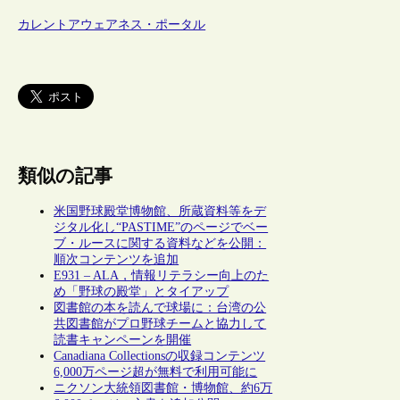
カレントアウェアネス・ポータル
類似の記事
米国野球殿堂博物館、所蔵資料等をデ
ジタル化し“PASTIME”のページでベー
ブ・ルースに関する資料などを公開：
順次コンテンツを追加
E931 – ALA，情報リテラシー向上のた
め「野球の殿堂」とタイアップ
図書館の本を読んで球場に：台湾の公
共図書館がプロ野球チームと協力して
読書キャンペーンを開催
Canadiana Collectionsの収録コンテンツ
6,000万ページ超が無料で利用可能に
ニクソン大統領図書館・博物館、約6万