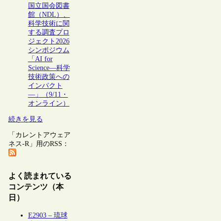
国立国会図書
館（NDL）、
科学技術に関
する調査プロ
ジェクト2026
シンポジウム
「AI for
Science―科学
技術政策への
インパクト
―」（9/11・
オンライン）
続きを見る
「カレントアウェア
ネス-R」用のRSS：
よく読まれている
コンテンツ（本
日）
E2903 – 琉球