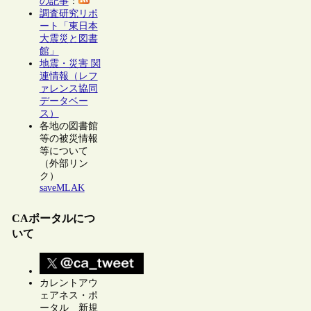
の記事
：
調査研究リポ
ート「東日本
大震災と図書
館」
地震・災害 関
連情報（レフ
ァレンス協同
データベー
ス）
各地の図書館
等の被災情報
等について
（外部リン
ク）
saveMLAK
CAポータルにつ
いて
カレントアウ
ェアネス・ポ
ータル 新規