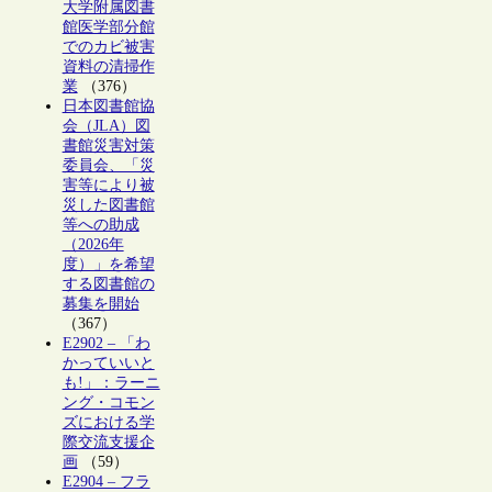
大学附属図書
館医学部分館
でのカビ被害
資料の清掃作
業
（376）
日本図書館協
会（JLA）図
書館災害対策
委員会、「災
害等により被
災した図書館
等への助成
（2026年
度）」を希望
する図書館の
募集を開始
（367）
E2902 – 「わ
かっていいと
も!」：ラーニ
ング・コモン
ズにおける学
際交流支援企
画
（59）
E2904 – フラ