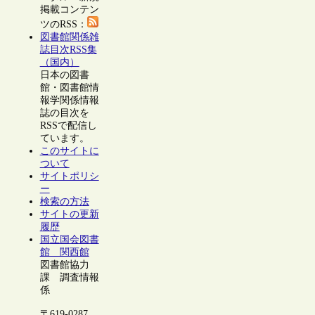
掲載コンテン
ツのRSS：
図書館関係雑
誌目次RSS集
（国内）
日本の図書
館・図書館情
報学関係情報
誌の目次を
RSSで配信し
ています。
このサイトに
ついて
サイトポリシ
ー
検索の方法
サイトの更新
履歴
国立国会図書
館 関西館
図書館協力
課 調査情報
係
〒619-0287