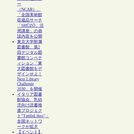
ー
（NCAR）、
「全国美術館
収蔵品サーチ
「SHŪZŌ」活
用講座」の鼎
談内容を公開
東京大学附属
図書館、第2
回デジタル図
書館コンペテ
ィション「東
大図書館をデ
ザインせよ！
Next Library
Challenge
2030」を開催
イタリア図書
館協会、乳幼
児向け読書推
進プロジェク
ト“TuttInLibro”：
全国ネットワ
ークが拡大
【イベント】