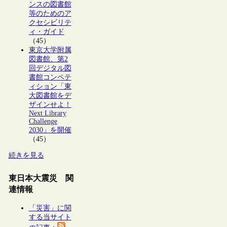
ンスの図書館
等のためのア
クセシビリテ
ィ・ガイド
（45）
東京大学附属
図書館、第2
回デジタル図
書館コンペテ
ィション「東
大図書館をデ
ザインせよ！
Next Library
Challenge
2030」を開催
（45）
続きを見る
東日本大震災 関
連情報
「災害」に関
する当サイト