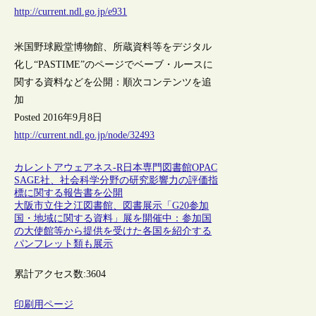
http://current.ndl.go.jp/e931
米国野球殿堂博物館、所蔵資料等をデジタル
化し“PASTIME”のページでベーブ・ルースに
関する資料などを公開：順次コンテンツを追
加
Posted 2016年9月8日
http://current.ndl.go.jp/node/32493
カレントアウェアネス-R
日本
専門図書館
OPAC
SAGE社、社会科学分野の研究影響力の評価指
標に関する報告書を公開
大阪市立住之江図書館、図書展示「G20参加
国・地域に関する資料」展を開催中：参加国
の大使館等から提供を受けた各国を紹介する
パンフレット類も展示
累計アクセス数:
3604
印刷用ページ