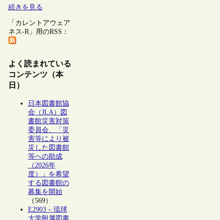
続きを見る
「カレントアウェア
ネス-R」用のRSS：
よく読まれている
コンテンツ（本
日）
日本図書館協
会（JLA）図
書館災害対策
委員会、「災
害等により被
災した図書館
等への助成
（2026年
度）」を希望
する図書館の
募集を開始
（569）
E2903 – 琉球
大学附属図書