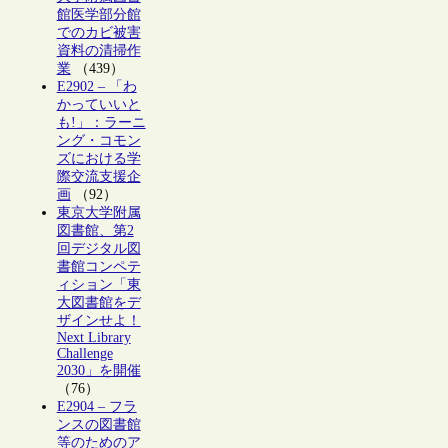
館医学部分館
でのカビ被害
資料の清掃作
業
（439）
E2902 – 「わ
かっていいと
も!」：ラーニ
ング・コモン
ズにおける学
際交流支援企
画
（92）
東京大学附属
図書館、第2
回デジタル図
書館コンペテ
ィション「東
大図書館をデ
ザインせよ！
Next Library
Challenge
2030」を開催
（76）
E2904 – フラ
ンスの図書館
等のためのア