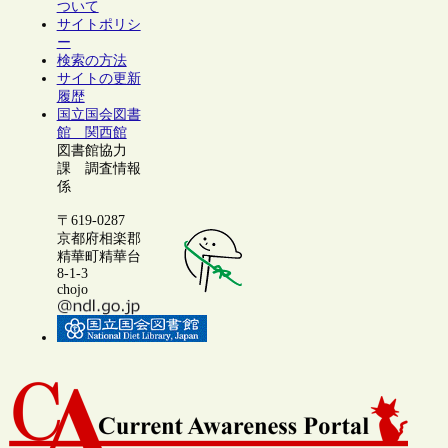
ついて
サイトポリシ
ー
検索の方法
サイトの更新
履歴
国立国会図書
館 関西館
図書館協力
課 調査情報
係
〒619-0287
京都府相楽郡
精華町精華台
8-1-3
chojo