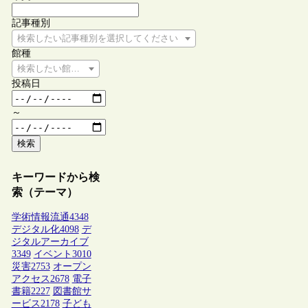
記事種別
検索したい記事種別を選択してください
館種
検索したい館種を選択してください
投稿日
～
検索
キーワードから検
索（テーマ）
学術情報流通
4348
デジタル化
4098
デ
ジタルアーカイブ
3349
イベント
3010
災害
2753
オープン
アクセス
2678
電子
書籍
2227
図書館サ
ービス
2178
子ども