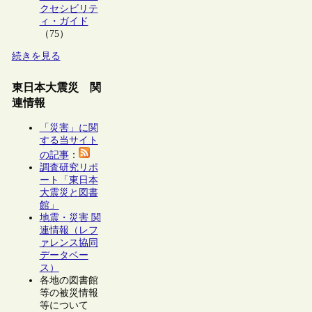
クセシビリテ
ィ・ガイド
（75）
続きを見る
東日本大震災 関
連情報
「災害」に関
する当サイト
の記事
：
調査研究リポ
ート「東日本
大震災と図書
館」
地震・災害 関
連情報（レフ
ァレンス協同
データベー
ス）
各地の図書館
等の被災情報
等について