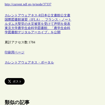
http://current.ndl.go.jp/node/37337
カレントアウェアネス-R
日本
公文書館
公文書
国際図書館連盟（IFLA）、フランス・ノート
ルダム大聖堂の火災被害を受けて声明を発表
東京大学農学生命科学図書館、「農学生命科
学図書館デジタルアーカイブ」を公開
累計アクセス数:
1784
印刷用ページ
カレントアウェアネス・ポータル
類似の記事