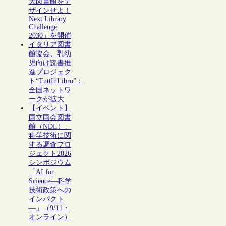
大図書館をデ
ザインせよ！
Next Library
Challenge
2030」を開催
イタリア図書
館協会、乳幼
児向け読書推
進プロジェク
ト“TuttInLibro”：
全国ネットワ
ークが拡大
【イベント】
国立国会図書
館（NDL）、
科学技術に関
する調査プロ
ジェクト2026
シンポジウム
「AI for
Science―科学
技術政策への
インパクト
―」（9/11・
オンライン）