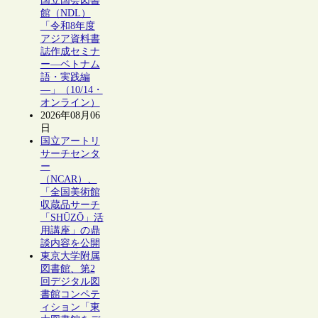
国立国会図書
館（NDL）
「令和8年度
アジア資料書
誌作成セミナ
ー―ベトナム
語・実践編
―」（10/14・
オンライン）
2026年08月06
日
国立アートリ
サーチセンタ
ー
（NCAR）、
「全国美術館
収蔵品サーチ
「SHŪZŌ」活
用講座」の鼎
談内容を公開
東京大学附属
図書館、第2
回デジタル図
書館コンペテ
ィション「東