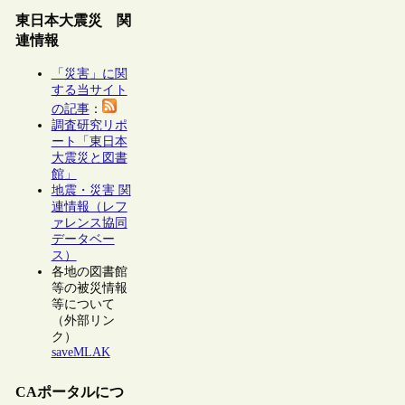
東日本大震災 関
連情報
「災害」に関
する当サイト
の記事
：
調査研究リポ
ート「東日本
大震災と図書
館」
地震・災害 関
連情報（レフ
ァレンス協同
データベー
ス）
各地の図書館
等の被災情報
等について
（外部リン
ク）
saveMLAK
CAポータルにつ