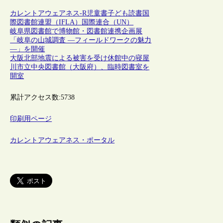
カレントアウェアネス-R
児童書
子ども
読書
国
際図書館連盟（IFLA）
国際連合（UN）
岐阜県図書館で博物館・図書館連携企画展
「岐阜の山城調査 ―フィールドワークの魅力
―」を開催
大阪北部地震による被害を受け休館中の寝屋
川市立中央図書館（大阪府）、臨時図書室を
開室
累計アクセス数:
5738
印刷用ページ
カレントアウェアネス・ポータル