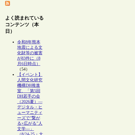
よく読まれている
コンテンツ（本
日）
令和8年熊本
地震による文
化財等の被害
が83件に（8
月6日時点）
（54）
【イベント】
人間文化研究
機構DH推進
室、「第5回
DH若手の会
（2026夏）―
デジタル・ヒ
ューマニティ
ーズで“繋が
る×広がる”人
文学―」
（8/24-25・大