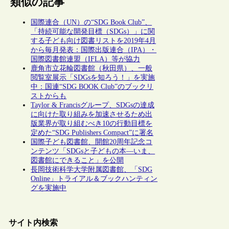
類似の記事
国際連合（UN）の“SDG Book Club”、
「持続可能な開発目標（SDGs）」に関
する子ども向け図書リストを2019年4月
から毎月発表：国際出版連合（IPA）・
国際図書館連盟（IFLA）等が協力
鹿角市立花輪図書館（秋田県）、一般
閲覧室展示「SDGsを知ろう！」を実施
中：国連“SDG BOOK Club”のブックリ
ストからも
Taylor & Francisグループ、SDGsの達成
に向けた取り組みを加速させるため出
版業界が取り組むべき10の行動目標を
定めた“SDG Publishers Compact”に署名
国際子ども図書館、開館20周年記念コ
ンテンツ「SDGsと子どもの本―いま、
図書館にできること」を公開
長岡技術科学大学附属図書館、「SDG
Online」トライアル＆ブックハンティン
グを実施中
サイト内検索