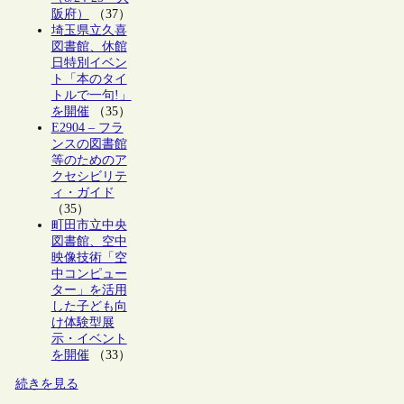
阪府）
（37）
埼玉県立久喜
図書館、休館
日特別イベン
ト「本のタイ
トルで一句!」
を開催
（35）
E2904 – フラ
ンスの図書館
等のためのア
クセシビリテ
ィ・ガイド
（35）
町田市立中央
図書館、空中
映像技術「空
中コンピュー
ター」を活用
した子ども向
け体験型展
示・イベント
を開催
（33）
続きを見る