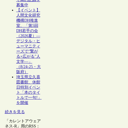
募集中
【イベント】
人間文化研究
機構DH推進
室、「第5回
DH若手の会
（2026夏）―
デジタル・ヒ
ューマニティ
ーズで“繋が
る×広がる”人
文学―」
（8/24-25・大
阪府）
埼玉県立久喜
図書館、休館
日特別イベン
ト「本のタイ
トルで一句!」
を開催
続きを見る
「カレントアウェア
ネス-R」用のRSS：