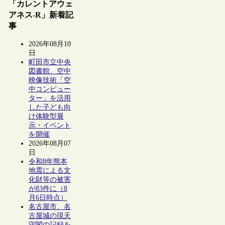
「カレントアウェ
アネス-R」新着記
事
2026年08月10
日
町田市立中央
図書館、空中
映像技術「空
中コンピュー
ター」を活用
した子ども向
け体験型展
示・イベント
を開催
2026年08月07
日
令和8年熊本
地震による文
化財等の被害
が83件に（8
月6日時点）
名古屋市、名
古屋城の現天
守閣の記録を