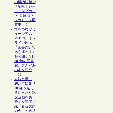
の博物館等で
「埴輪トレー
ディングカー
ド（HANIト
レカ）」を配
布中
（1）
海をつなぐミ
ュージアム
MOON、オン
ライン展示
「図書館とで
あう海の本」
を公開：全国
100館の図書
館が選んだ海
の本を紹介
（1）
岩波文庫、
2027年に創刊
100年を迎え
るに当たり記
念企画を実
施：愛読者組
織「岩波文庫
の会」の再結