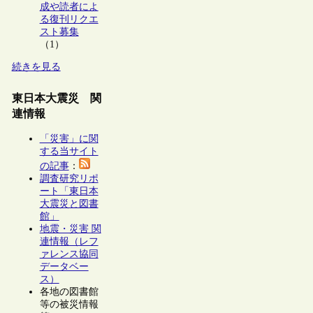
成や読者によ
る復刊リクエ
スト募集
（1）
続きを見る
東日本大震災 関
連情報
「災害」に関
する当サイト
の記事
：
調査研究リポ
ート「東日本
大震災と図書
館」
地震・災害 関
連情報（レフ
ァレンス協同
データベー
ス）
各地の図書館
等の被災情報