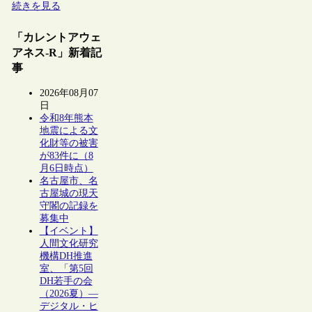
続きを見る
「カレントアウェ
アネス-R」新着記
事
2026年08月07
日
令和8年熊本
地震による文
化財等の被害
が83件に（8
月6日時点）
名古屋市、名
古屋城の現天
守閣の記録を
募集中
【イベント】
人間文化研究
機構DH推進
室、「第5回
DH若手の会
（2026夏）―
デジタル・ヒ