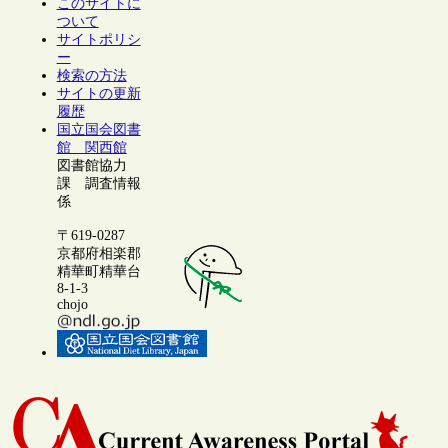
このサイトに
ついて
サイトポリシ
ー
検索の方法
サイトの更新
履歴
国立国会図書
館 関西館
図書館協力
課 調査情報
係
〒619-0287
京都府相楽郡
精華町精華台
8-1-3
chojo