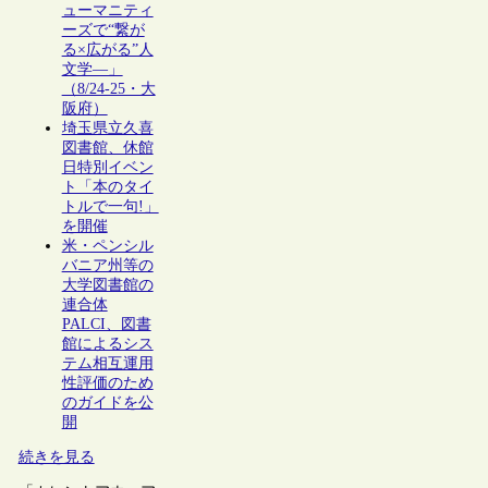
ューマニティ
ーズで“繋が
る×広がる”人
文学―」
（8/24-25・大
阪府）
埼玉県立久喜
図書館、休館
日特別イベン
ト「本のタイ
トルで一句!」
を開催
米・ペンシル
バニア州等の
大学図書館の
連合体
PALCI、図書
館によるシス
テム相互運用
性評価のため
のガイドを公
開
続きを見る