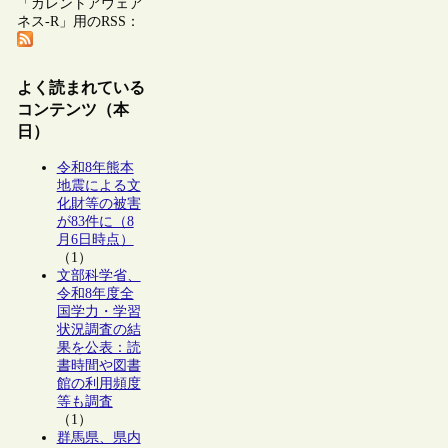
「カレントアウェア
ネス-R」用のRSS：
よく読まれている
コンテンツ（本
日）
令和8年熊本
地震による文
化財等の被害
が83件に（8
月6日時点）
（1）
文部科学省、
令和8年度全
国学力・学習
状況調査の結
果を公表：読
書時間や図書
館の利用頻度
等も調査
（1）
群馬県、県内