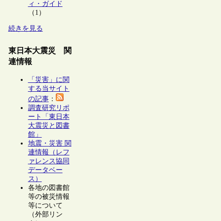
ィ・ガイド
（1）
続きを見る
東日本大震災 関
連情報
「災害」に関
する当サイト
の記事
：
調査研究リポ
ート「東日本
大震災と図書
館」
地震・災害 関
連情報（レフ
ァレンス協同
データベー
ス）
各地の図書館
等の被災情報
等について
（外部リン