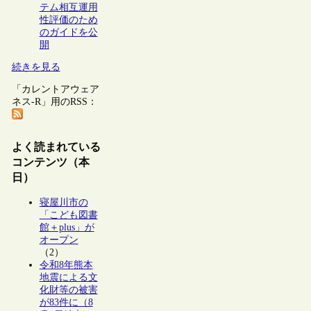
テム相互運用
性評価のため
のガイドを公
開
続きを見る
「カレントアウェア
ネス-R」用のRSS：
よく読まれている
コンテンツ（本
日）
寝屋川市の
「こども図書
館＋plus」が
オープン
（2）
令和8年熊本
地震による文
化財等の被害
が83件に（8