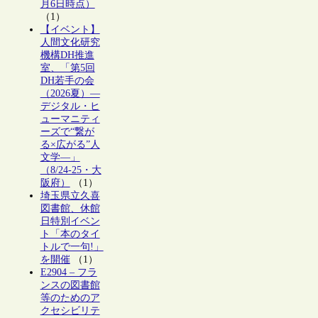
月6日時点）
（1）
【イベント】
人間文化研究
機構DH推進
室、「第5回
DH若手の会
（2026夏）―
デジタル・ヒ
ューマニティ
ーズで“繋が
る×広がる”人
文学―」
（8/24-25・大
阪府）
（1）
埼玉県立久喜
図書館、休館
日特別イベン
ト「本のタイ
トルで一句!」
を開催
（1）
E2904 – フラ
ンスの図書館
等のためのア
クセシビリテ