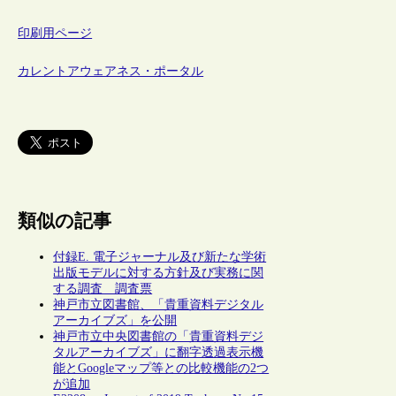
印刷用ページ
カレントアウェアネス・ポータル
類似の記事
付録E. 電子ジャーナル及び新たな学術
出版モデルに対する方針及び実務に関
する調査 調査票
神戸市立図書館、「貴重資料デジタル
アーカイブズ」を公開
神戸市立中央図書館の「貴重資料デジ
タルアーカイブズ」に翻字透過表示機
能とGoogleマップ等との比較機能の2つ
が追加