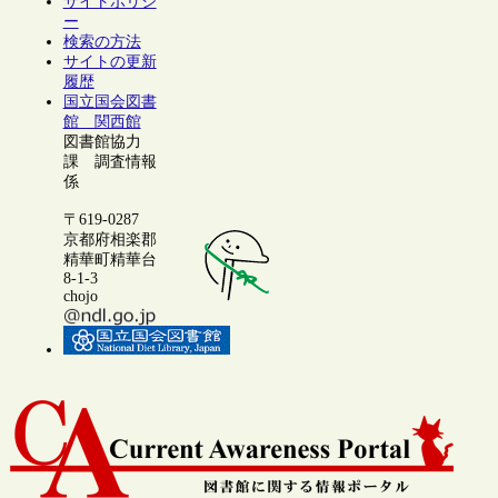
サイトポリシ
ー
検索の方法
サイトの更新
履歴
国立国会図書
館 関西館
図書館協力
課 調査情報
係
〒619-0287
京都府相楽郡
精華町精華台
8-1-3
chojo