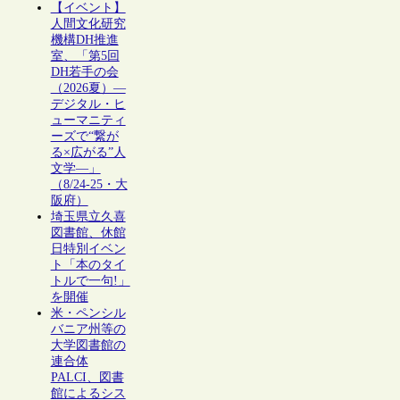
【イベント】
人間文化研究
機構DH推進
室、「第5回
DH若手の会
（2026夏）―
デジタル・ヒ
ューマニティ
ーズで“繋が
る×広がる”人
文学―」
（8/24-25・大
阪府）
埼玉県立久喜
図書館、休館
日特別イベン
ト「本のタイ
トルで一句!」
を開催
米・ペンシル
バニア州等の
大学図書館の
連合体
PALCI、図書
館によるシス