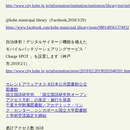
http://www.city.kobe.lg.jp/information/institution/institution/library/top/
@kobe.municipal.library（Facebook,2018/3/29）
https://www.facebook.com/kobe.municipal.library/posts/988140561374932
自治体初！デジタルサイネージ機能を備えた
モバイルバッテリーシェアリングサービス「
Charge SPOT 」を設置します（神戸
市,2019/2/1）
http://www.city.kobe.lg.jp/information/press/2019/02/20190201040101.htm
カレントアウェアネス-R
日本
公共図書館
公立
図書館
国立国語研究所、「国立国語研究所オープン
アクセス方針」の策定・施行を発表
千葉大学附属図書館／アカデミック・リン
ク・センター、シンガポール国立大学図書館
と学術交流協定を締結
累計アクセス数:
3658