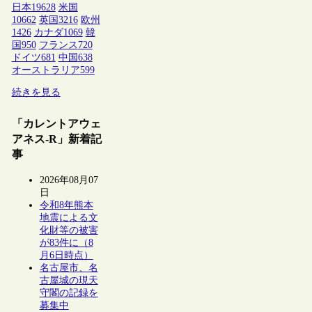
日本
19628
米国
10662
英国
3216
欧州
1426
カナダ
1069
韓
国
950
フランス
720
ドイツ
681
中国
638
オーストラリア
599
続きを見る
「カレントアウェ
アネス-R」新着記
事
2026年08月07
日
令和8年熊本
地震による文
化財等の被害
が83件に（8
月6日時点）
名古屋市、名
古屋城の現天
守閣の記録を
募集中