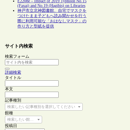
E2208e – Impact of 2019 Typhoon No.15
(Faxai) and No.19 (Hagibis) on Libraries
神戸市立北神図書館、自宅でマスクを
つけたまま子どもへ読み聞かせを行う
際に利用可能な「おはなしマスク」の
作り方と型紙を提供
サイト内検索
検索フォーム
詳細検索
タイトル
本文
記事種別
検索したい記事種別を選択してください
館種
検索したい館種を選択してください
投稿日