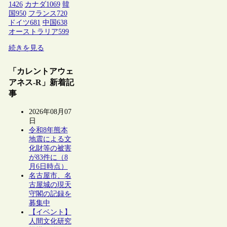
1426
カナダ
1069
韓
国
950
フランス
720
ドイツ
681
中国
638
オーストラリア
599
続きを見る
「カレントアウェ
アネス-R」新着記
事
2026年08月07
日
令和8年熊本
地震による文
化財等の被害
が83件に（8
月6日時点）
名古屋市、名
古屋城の現天
守閣の記録を
募集中
【イベント】
人間文化研究