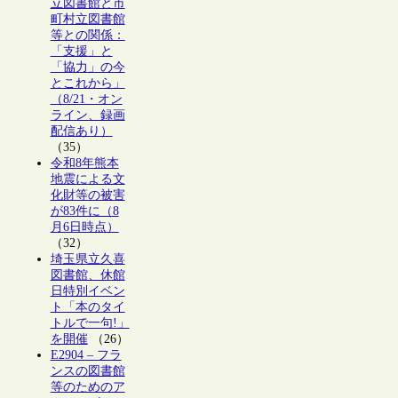
立図書館と市
町村立図書館
等との関係：
「支援」と
「協力」の今
とこれから」
（8/21・オン
ライン、録画
配信あり）
（35）
令和8年熊本
地震による文
化財等の被害
が83件に（8
月6日時点）
（32）
埼玉県立久喜
図書館、休館
日特別イベン
ト「本のタイ
トルで一句!」
を開催
（26）
E2904 – フラ
ンスの図書館
等のためのア