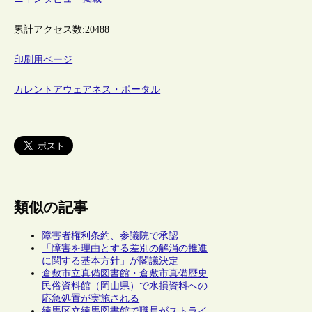
累計アクセス数:
20488
印刷用ページ
カレントアウェアネス・ポータル
類似の記事
障害者権利条約、参議院で承認
「障害を理由とする差別の解消の推進
に関する基本方針」が閣議決定
倉敷市立真備図書館・倉敷市真備歴史
民俗資料館（岡山県）で水損資料への
応急処置が実施される
練馬区立練馬図書館で職員がストライ