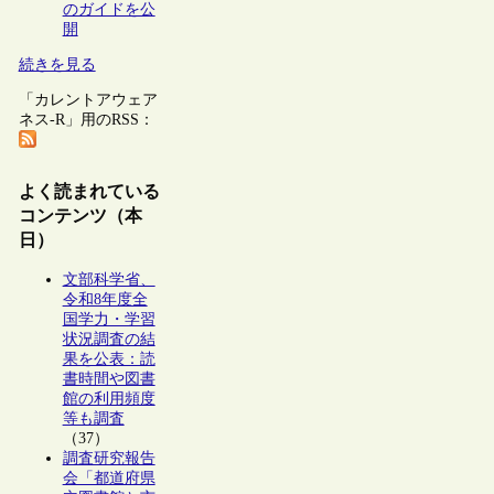
のガイドを公
開
続きを見る
「カレントアウェア
ネス-R」用のRSS：
よく読まれている
コンテンツ（本
日）
文部科学省、
令和8年度全
国学力・学習
状況調査の結
果を公表：読
書時間や図書
館の利用頻度
等も調査
（37）
調査研究報告
会「都道府県