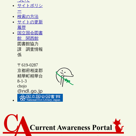
ついて
サイトポリシ
ー
検索の方法
サイトの更新
履歴
国立国会図書
館 関西館
図書館協力
課 調査情報
係
〒619-0287
京都府相楽郡
精華町精華台
8-1-3
chojo