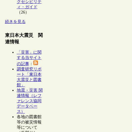
クセシビリテ
ィ・ガイド
（26）
続きを見る
東日本大震災 関
連情報
「災害」に関
する当サイト
の記事
：
調査研究リポ
ート「東日本
大震災と図書
館」
地震・災害 関
連情報（レフ
ァレンス協同
データベー
ス）
各地の図書館
等の被災情報
等について