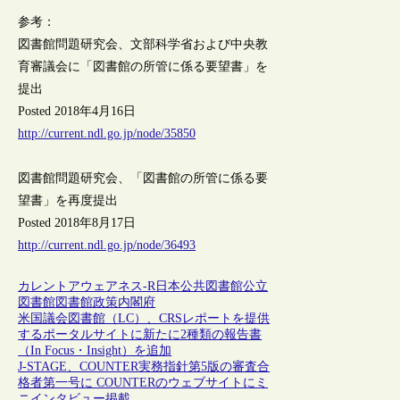
参考：
図書館問題研究会、文部科学省および中央教
育審議会に「図書館の所管に係る要望書」を
提出
Posted 2018年4月16日
http://current.ndl.go.jp/node/35850
図書館問題研究会、「図書館の所管に係る要
望書」を再度提出
Posted 2018年8月17日
http://current.ndl.go.jp/node/36493
カレントアウェアネス-R
日本
公共図書館
公立
図書館
図書館政策
内閣府
米国議会図書館（LC）、CRSレポートを提供
するポータルサイトに新たに2種類の報告書
（In Focus・Insight）を追加
J-STAGE、COUNTER実務指針第5版の審査合
格者第一号に COUNTERのウェブサイトにミ
ニインタビュー掲載