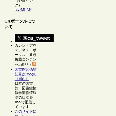
（外部リン
ク）
saveMLAK
CAポータルにつ
いて
カレントアウ
ェアネス・ポ
ータル 新規
掲載コンテン
ツのRSS：
図書館関係雑
誌目次RSS集
（国内）
日本の図書
館・図書館情
報学関係情報
誌の目次を
RSSで配信し
ています。
このサイトに