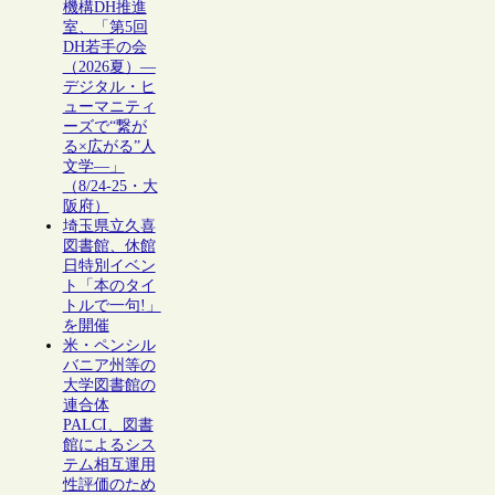
機構DH推進
室、「第5回
DH若手の会
（2026夏）―
デジタル・ヒ
ューマニティ
ーズで“繋が
る×広がる”人
文学―」
（8/24-25・大
阪府）
埼玉県立久喜
図書館、休館
日特別イベン
ト「本のタイ
トルで一句!」
を開催
米・ペンシル
バニア州等の
大学図書館の
連合体
PALCI、図書
館によるシス
テム相互運用
性評価のため