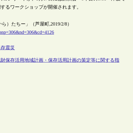
関するワークショップが開催されます。
）たちー」（芦屋町,2019/2/8）
00&pnp=306&nd=306&cd=4126
保存
震災
化財保存活用地域計画・保存活用計画の策定等に関する指