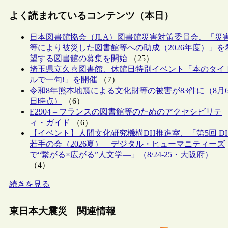
よく読まれているコンテンツ（本日）
日本図書館協会（JLA）図書館災害対策委員会、「災
等により被災した図書館等への助成（2026年度）」を
望する図書館の募集を開始
（25）
埼玉県立久喜図書館、休館日特別イベント「本のタイ
ルで一句!」を開催
（7）
令和8年熊本地震による文化財等の被害が83件に（8月
日時点）
（6）
E2904 – フランスの図書館等のためのアクセシビリテ
ィ・ガイド
（6）
【イベント】人間文化研究機構DH推進室、「第5回 D
若手の会（2026夏）―デジタル・ヒューマニティーズ
で“繋がる×広がる”人文学―」（8/24-25・大阪府）
（4）
続きを見る
東日本大震災 関連情報