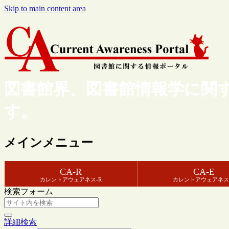
Skip to main content area
図書館界、図書館情報学に関
す。
メインメニュー
CA-R
CA-E
カレントアウェアネス-R
カレントアウェアネス
検索フォーム
詳細検索