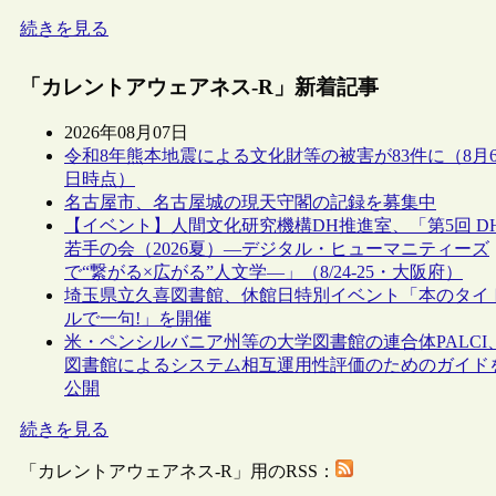
続きを見る
「カレントアウェアネス-R」新着記事
2026年08月07日
令和8年熊本地震による文化財等の被害が83件に（8月
日時点）
名古屋市、名古屋城の現天守閣の記録を募集中
【イベント】人間文化研究機構DH推進室、「第5回 D
若手の会（2026夏）―デジタル・ヒューマニティーズ
で“繋がる×広がる”人文学―」（8/24-25・大阪府）
埼玉県立久喜図書館、休館日特別イベント「本のタイ
ルで一句!」を開催
米・ペンシルバニア州等の大学図書館の連合体PALCI
図書館によるシステム相互運用性評価のためのガイド
公開
続きを見る
「カレントアウェアネス-R」用のRSS：