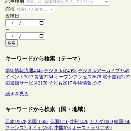
記事種別
検索したい記事種別を選択してください
館種
検索したい館種を選択してください
投稿日
～
検索
キーワードから検索（テーマ）
学術情報流通
4348
デジタル化
4098
デジタルアーカイブ
3349
イベント
3012
災害
2754
オープンアクセス
2678
電子書籍
2227
図書館サービス
2178
子ども
2017
学術情報
1947
続きを見る
キーワードから検索（国・地域）
日本
19628
米国
10662
英国
3216
欧州
1426
カナダ
1069
韓国
950
フランス
720
ドイツ
681
中国
638
オーストラリア
599