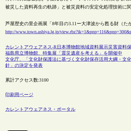
被災した資料再生の軌跡」と被災資料の安定化処理技術に
芦屋歴史の里企画展「8年目の3.11ー大津波から甦る財（たから
http://www.town.ashiya.lg.jp/view.rbz?ik=1&pnp=116&pnp=3
カレントアウェアネス-R
日本
博物館
地域資料
展示
災害
資料
福島県立博物館、特集展「震災遺産を考える」を開催中
文化庁、「文化財保護法に基づく文化財保存活用大綱・文
針」の決定を発表
累計アクセス数:
3100
印刷用ページ
カレントアウェアネス・ポータル