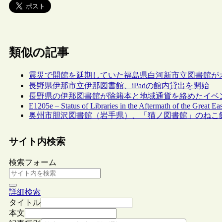
類似の記事
震災で開館を延期していた福島県白河新市立図書館が
長野県伊那市立伊那図書館、iPadの館内貸出を開始
長野県の伊那図書館が除籍本と地域通貨を絡めたイベ
E1205e – Status of Libraries in the Aftermath of the Great E
奥州市胆沢図書館（岩手県）、「猫ノ図書館」のねこ
サイト内検索
検索フォーム
詳細検索
タイトル
本文