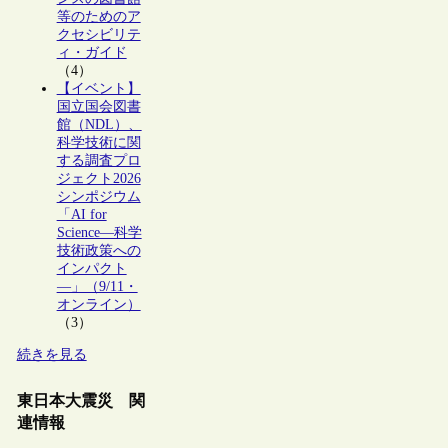
等のためのア
クセシビリテ
ィ・ガイド
（4）
【イベント】
国立国会図書
館（NDL）、
科学技術に関
する調査プロ
ジェクト2026
シンポジウム
「AI for
Science―科学
技術政策への
インパクト
―」（9/11・
オンライン）
（3）
続きを見る
東日本大震災 関
連情報