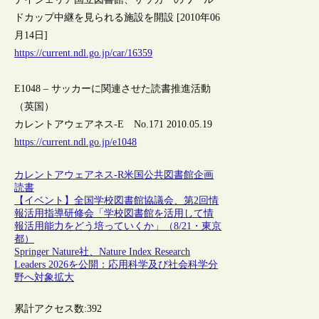
ドカップ中継を見られる施設を開設 [2010年06
月14日]
https://current.ndl.go.jp/car/16359
E1048 – サッカーに関連させた読書推進活動
（英国）
カレントアウェアネス-E No.171 2010.05.19
https://current.ndl.go.jp/e1048
カレントアウェアネス-R
米国
公共図書館
企画
読書
【イベント】全国学校図書館協議会、第2回情
報活用指導研修会「学校図書館を活用して情
報活用能力をどう培っていくか」（8/21・東京
都）
Springer Nature社、Nature Index Research
Leaders 2026を公開：応用科学及び社会科学分
野へ対象拡大
累計アクセス数:
392