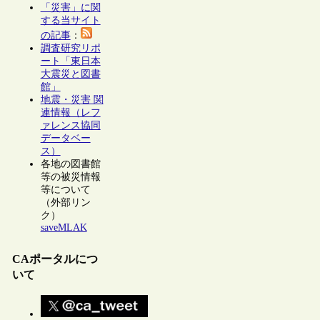
「災害」に関
する当サイト
の記事
：
調査研究リポ
ート「東日本
大震災と図書
館」
地震・災害 関
連情報（レフ
ァレンス協同
データベー
ス）
各地の図書館
等の被災情報
等について
（外部リン
ク）
saveMLAK
CAポータルにつ
いて