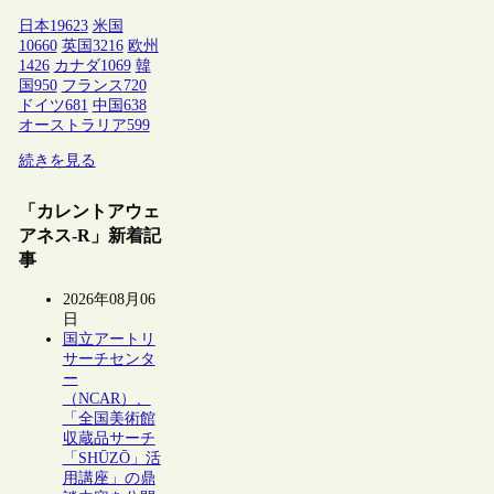
日本
19623
米国
10660
英国
3216
欧州
1426
カナダ
1069
韓
国
950
フランス
720
ドイツ
681
中国
638
オーストラリア
599
続きを見る
「カレントアウェ
アネス-R」新着記
事
2026年08月06
日
国立アートリ
サーチセンタ
ー
（NCAR）、
「全国美術館
収蔵品サーチ
「SHŪZŌ」活
用講座」の鼎