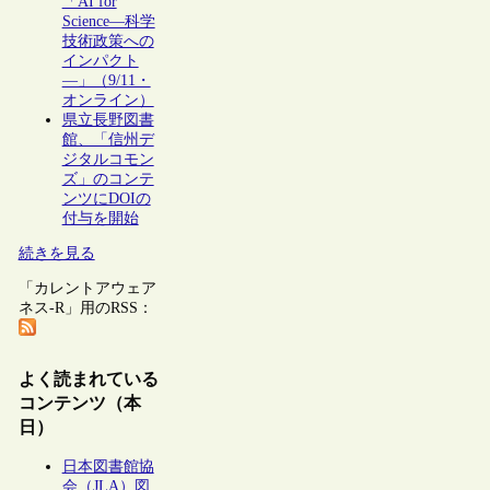
「AI for
Science―科学
技術政策への
インパクト
―」（9/11・
オンライン）
県立長野図書
館、「信州デ
ジタルコモン
ズ」のコンテ
ンツにDOIの
付与を開始
続きを見る
「カレントアウェア
ネス-R」用のRSS：
よく読まれている
コンテンツ（本
日）
日本図書館協
会（JLA）図