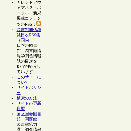
カレントアウ
ェアネス・ポ
ータル 新規
掲載コンテン
ツのRSS：
図書館関係雑
誌目次RSS集
（国内）
日本の図書
館・図書館情
報学関係情報
誌の目次を
RSSで配信し
ています。
このサイトに
ついて
サイトポリシ
ー
検索の方法
サイトの更新
履歴
国立国会図書
館 関西館
図書館協力
課 調査情報