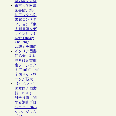
談内容を公開
東京大学附属
図書館、第2
回デジタル図
書館コンペテ
ィション「東
大図書館をデ
ザインせよ！
Next Library
Challenge
2030」を開催
イタリア図書
館協会、乳幼
児向け読書推
進プロジェク
ト“TuttInLibro”：
全国ネットワ
ークが拡大
【イベント】
国立国会図書
館（NDL）、
科学技術に関
する調査プロ
ジェクト2026
シンポジウム