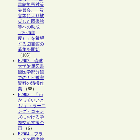
書館災害対策
委員会、「災
害等により被
災した図書館
等への助成
（2026年
度）」を希望
する図書館の
募集を開始
（105）
E2903 – 琉球
大学附属図書
館医学部分館
でのカビ被害
資料の清掃作
業
（88）
E2902 – 「わ
かっていいと
も!」：ラーニ
ング・コモン
ズにおける学
際交流支援企
画
（6）
E2904 – フラ
ンスの図書館