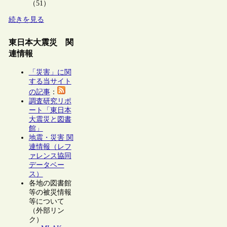
（51）
続きを見る
東日本大震災 関
連情報
「災害」に関
する当サイト
の記事
：
調査研究リポ
ート「東日本
大震災と図書
館」
地震・災害 関
連情報（レフ
ァレンス協同
データベー
ス）
各地の図書館
等の被災情報
等について
（外部リン
ク）