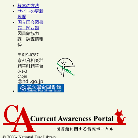
ー
検索の方法
サイトの更新
履歴
国立国会図書
館 関西館
図書館協力
課 調査情報
係
〒619-0287
京都府相楽郡
精華町精華台
8-1-3
chojo
© 2006- National Diet Library