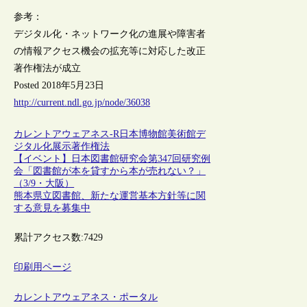
参考：
デジタル化・ネットワーク化の進展や障害者
の情報アクセス機会の拡充等に対応した改正
著作権法が成立
Posted 2018年5月23日
http://current.ndl.go.jp/node/36038
カレントアウェアネス-R
日本
博物館
美術館
デ
ジタル化
展示
著作権法
【イベント】日本図書館研究会第347回研究例
会「図書館が本を貸すから本が売れない？」
（3/9・大阪）
熊本県立図書館、新たな運営基本方針等に関
する意見を募集中
累計アクセス数:
7429
印刷用ページ
カレントアウェアネス・ポータル