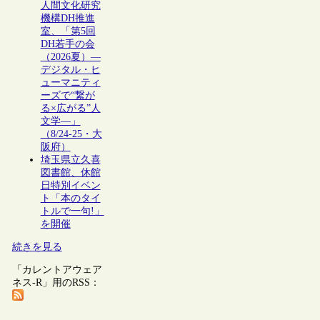
人間文化研究
機構DH推進
室、「第5回
DH若手の会
（2026夏）―
デジタル・ヒ
ューマニティ
ーズで“繋が
る×広がる”人
文学―」
（8/24-25・大
阪府）
埼玉県立久喜
図書館、休館
日特別イベン
ト「本のタイ
トルで一句!」
を開催
続きを見る
「カレントアウェア
ネス-R」用のRSS：