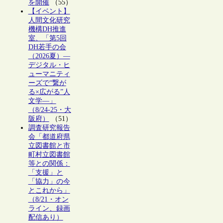
を開催
（55）
【イベント】
人間文化研究
機構DH推進
室、「第5回
DH若手の会
（2026夏）―
デジタル・ヒ
ューマニティ
ーズで“繋が
る×広がる”人
文学―」
（8/24-25・大
阪府）
（51）
調査研究報告
会「都道府県
立図書館と市
町村立図書館
等との関係：
「支援」と
「協力」の今
とこれから」
（8/21・オン
ライン、録画
配信あり）