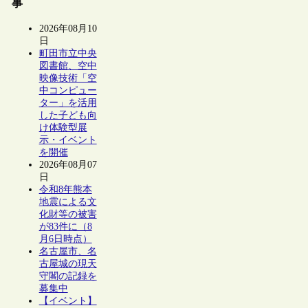
事
2026年08月10
日
町田市立中央
図書館、空中
映像技術「空
中コンピュー
ター」を活用
した子ども向
け体験型展
示・イベント
を開催
2026年08月07
日
令和8年熊本
地震による文
化財等の被害
が83件に（8
月6日時点）
名古屋市、名
古屋城の現天
守閣の記録を
募集中
【イベント】