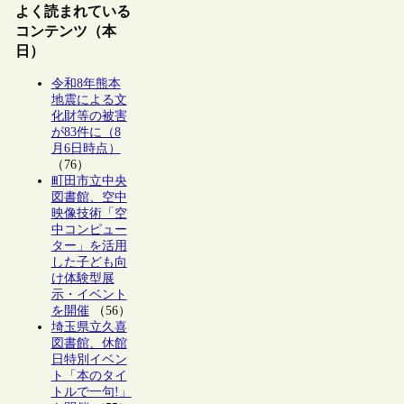
よく読まれている
コンテンツ（本
日）
令和8年熊本
地震による文
化財等の被害
が83件に（8
月6日時点）
（76）
町田市立中央
図書館、空中
映像技術「空
中コンピュー
ター」を活用
した子ども向
け体験型展
示・イベント
を開催
（56）
埼玉県立久喜
図書館、休館
日特別イベン
ト「本のタイ
トルで一句!」