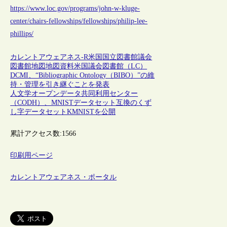
https://www.loc.gov/programs/john-w-kluge-
center/chairs-fellowships/fellowships/philip-lee-
phillips/
カレントアウェアネス-R
米国
国立図書館
議会
図書館
地図
地図資料
米国議会図書館（LC）
DCMI、“Bibliographic Ontology（BIBO）”の維
持・管理を引き継ぐことを発表
人文学オープンデータ共同利用センター
（CODH）、MNISTデータセット互換のくず
し字データセットKMNISTを公開
累計アクセス数:
1566
印刷用ページ
カレントアウェアネス・ポータル