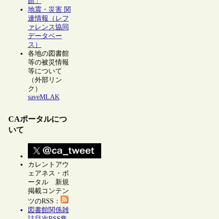
館」
地震・災害 関
連情報（レフ
ァレンス協同
データベー
ス）
各地の図書館
等の被災情報
等について
（外部リン
ク）
saveMLAK
CAポータルにつ
いて
カレントアウ
ェアネス・ポ
ータル 新規
掲載コンテン
ツのRSS：
図書館関係雑
誌目次RSS集