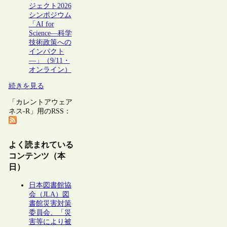
ジェクト2026
シンポジウム
「AI for
Science―科学
技術政策への
インパクト
―」（9/11・
オンライン）
続きを見る
「カレントアウェア
ネス-R」用のRSS：
よく読まれている
コンテンツ（本
日）
日本図書館協
会（JLA）図
書館災害対策
委員会、「災
害等により被