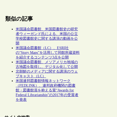
類似の記事
米国議会図書館、米国図書館史の研究
者ウィーガンド氏による、米国の公立
学校図書館史に関する講演の動画を公
開
米国議会図書館（LC）、ESRI社
の“Story Maps”を活用して同館所蔵資料
を紹介するコンテンツ3点を公開
米国議会図書館、メソアメリカ地域の
古地図を取得し、デジタル化して公開
北朝鮮のメディアに関する講演のウェ
ブキャスト（LC）
米国連邦図書館情報ネットワーク
（FEDLINK）、連邦政府機関の図書
館・図書館員を称える賞“Awards for
Federal Librarianship”の2017年の受賞者
を発表