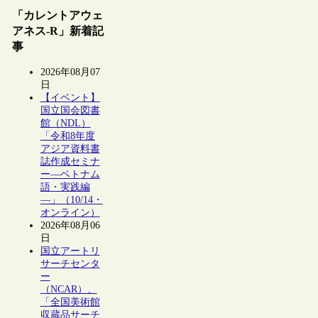
「カレントアウェ
アネス-R」新着記
事
2026年08月07
日
【イベント】
国立国会図書
館（NDL）
「令和8年度
アジア資料書
誌作成セミナ
ー―ベトナム
語・実践編
―」（10/14・
オンライン）
2026年08月06
日
国立アートリ
サーチセンタ
ー
（NCAR）、
「全国美術館
収蔵品サーチ