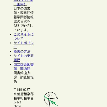
（国内）
日本の図書
館・図書館情
報学関係情報
誌の目次を
RSSで配信し
ています。
このサイトに
ついて
サイトポリシ
ー
検索の方法
サイトの更新
履歴
国立国会図書
館 関西館
図書館協力
課 調査情報
係
〒619-0287
京都府相楽郡
精華町精華台
8-1-3
chojo