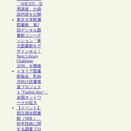
「SHŪZŌ」活
用講座」の鼎
談内容を公開
東京大学附属
図書館、第2
回デジタル図
書館コンペテ
ィション「東
大図書館をデ
ザインせよ！
Next Library
Challenge
2030」を開催
イタリア図書
館協会、乳幼
児向け読書推
進プロジェク
ト“TuttInLibro”：
全国ネットワ
ークが拡大
【イベント】
国立国会図書
館（NDL）、
科学技術に関
する調査プロ