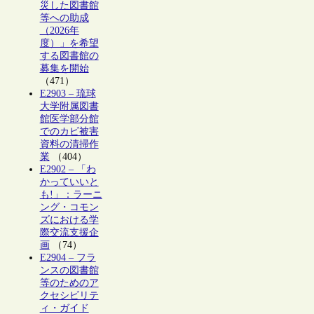
災した図書館
等への助成
（2026年
度）」を希望
する図書館の
募集を開始
（471）
E2903 – 琉球
大学附属図書
館医学部分館
でのカビ被害
資料の清掃作
業
（404）
E2902 – 「わ
かっていいと
も!」：ラーニ
ング・コモン
ズにおける学
際交流支援企
画
（74）
E2904 – フラ
ンスの図書館
等のためのア
クセシビリテ
ィ・ガイド