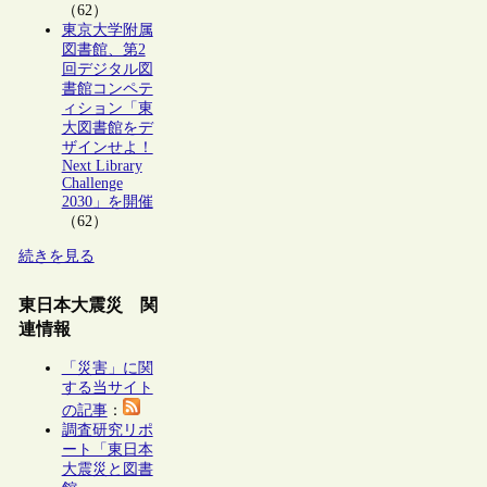
（62）
東京大学附属
図書館、第2
回デジタル図
書館コンペテ
ィション「東
大図書館をデ
ザインせよ！
Next Library
Challenge
2030」を開催
（62）
続きを見る
東日本大震災 関
連情報
「災害」に関
する当サイト
の記事
：
調査研究リポ
ート「東日本
大震災と図書