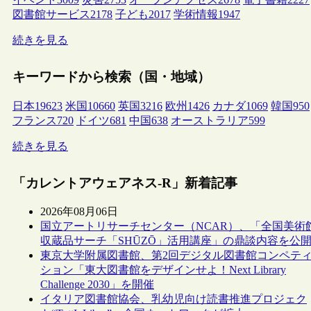
図書館サービス
2178
子ども
2017
学術情報
1947
続きを見る
キーワードから検索（国・地域）
日本
19623
米国
10660
英国
3216
欧州
1426
カナダ
1069
韓国
950
フランス
720
ドイツ
681
中国
638
オーストラリア
599
続きを見る
「カレントアウェアネス-R」新着記事
2026年08月06日
国立アートリサーチセンター（NCAR）、「全国美術
収蔵品サーチ「SHŪZŌ」活用講座」の鼎談内容を公
東京大学附属図書館、第2回デジタル図書館コンペテ
ション「東大図書館をデザインせよ！Next Library
Challenge 2030」を開催
イタリア図書館協会、乳幼児向け読書推進プロジェク