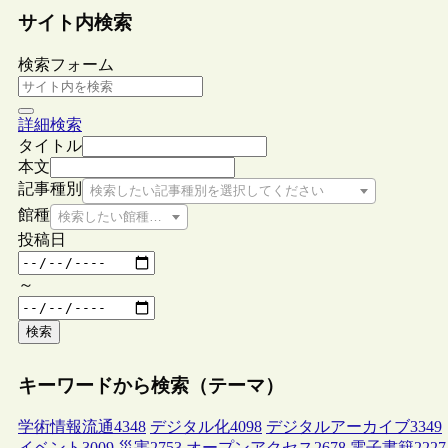
サイト内検索
検索フォーム
詳細検索
タイトル
本文
記事種別
検索したい記事種別を選択してください
館種
検索したい館種を選択してください
投稿日
～
検索
キーワードから検索（テーマ）
学術情報流通
4348
デジタル化
4098
デジタルアーカイブ
3349
イベント
3009
災害
2753
オープンアクセス
2678
電子書籍
2227