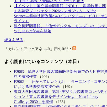
ト“TuttInLibro”：全国ネットワークが拡大
【イベント】国立国会図書館（NDL）、科学技術に関
する調査プロジェクト2026シンポジウム「AI for
Science―科学技術政策へのインパクト―」（9/11・オ
ライン）
県立長野図書館、「信州デジタルコモンズ」のコンテ
ツにDOIの付与を開始
続きを見る
「カレントアウェアネス-R」用のRSS：
よく読まれているコンテンツ（本日）
E2903 – 琉球大学附属図書館医学部分館でのカビ被害
料の清掃作業
（206）
E2902 – 「わかっていいとも!」：ラーニング・コモン
における学際交流支援企画
（169）
東京大学附属図書館、第2回デジタル図書館コンペテ
ション「東大図書館をデザインせよ！Next Library
Challenge 2030」を開催
（138）
県立長野図書館、「信州デジタルコモンズ」のコンテ