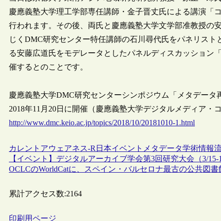
慶應義塾大学理工学部専任講師・金子晋丈氏による講演「
行われます。その後、両氏と慶應義塾大学文学部准教授の
じくDMC研究センター特任講師の石川尋代氏をパネリスト
る安藤広道氏をモデレータとしたパネルディスカッション
催するとのことです。
慶應義塾大学DMC研究センターシンポジウム「メタデータ
2018年11月20日に開催（慶應義塾大学デジタルメディア
http://www.dmc.keio.ac.jp/topics/2018/10/20181010-1.html
カレントアウェアネス-R
日本
イベント
メタデータ
学術情報
【イベント】デジタルアーカイブ学会第3回研究大会（3/15-
OCLCのWorldCatに、スペイン・バルセロナ最古の公共
累計アクセス数:
2164
印刷用ページ