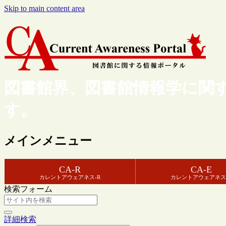
Skip to main content area
図書館界、図書館情報学に関
す。
メインメニュー
CA-R
CA-E
カレントアウェアネス-R
カレントアウェアネス
検索フォーム
詳細検索