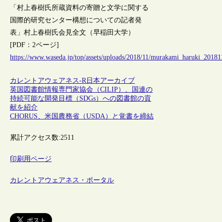
「村上春樹氏所蔵資料の寄贈と文学に関する
国際的研究センター構想についての記者発
表」村上春樹氏会見全文（早稲田大学）
[PDF：2ページ]
https://www.waseda.jp/top/assets/uploads/2018/11/murakami_haruki_20181
カレントアウェアネス-R
日本
アーカイブ
英国図書館情報専門家協会（CILIP）、国連の
持続可能な開発目標（SDGs）への図書館の貢
献を紹介
CHORUS、米国農務省（USDA）と覚書を締結
累計アクセス数:
2511
印刷用ページ
カレントアウェアネス・ポータル