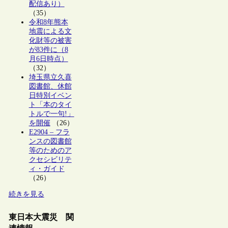
配信あり）
（35）
令和8年熊本
地震による文
化財等の被害
が83件に（8
月6日時点）
（32）
埼玉県立久喜
図書館、休館
日特別イベン
ト「本のタイ
トルで一句!」
を開催
（26）
E2904 – フラ
ンスの図書館
等のためのア
クセシビリテ
ィ・ガイド
（26）
続きを見る
東日本大震災 関