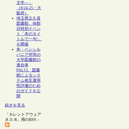
文学―」
（8/24-25・大
阪府）
埼玉県立久喜
図書館、休館
日特別イベン
ト「本のタイ
トルで一句!」
を開催
米・ペンシル
バニア州等の
大学図書館の
連合体
PALCI、図書
館によるシス
テム相互運用
性評価のため
のガイドを公
開
続きを見る
「カレントアウェア
ネス-R」用のRSS：