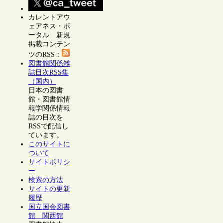
カレントアウ
ェアネス・ポ
ータル 新規
掲載コンテン
ツのRSS：
図書館関係雑
誌目次RSS集
（国内）
日本の図書
館・図書館情
報学関係情報
誌の目次を
RSSで配信し
ています。
このサイトに
ついて
サイトポリシ
ー
検索の方法
サイトの更新
履歴
国立国会図書
館 関西館