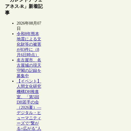
アネス-R」新着記
事
2026年08月07
日
令和8年熊本
地震による文
化財等の被害
が83件に（8
月6日時点）
名古屋市、名
古屋城の現天
守閣の記録を
募集中
【イベント】
人間文化研究
機構DH推進
室、「第5回
DH若手の会
（2026夏）―
デジタル・ヒ
ューマニティ
ーズで“繋が
る×広がる”人