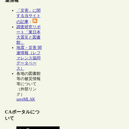
連情報
「災害」に関
する当サイト
の記事
：
調査研究リポ
ート「東日本
大震災と図書
館」
地震・災害 関
連情報（レフ
ァレンス協同
データベー
ス）
各地の図書館
等の被災情報
等について
（外部リン
ク）
saveMLAK
CAポータルにつ
いて