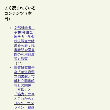
よく読まれている
コンテンツ（本
日）
文部科学省、
令和8年度全
国学力・学習
状況調査の結
果を公表：読
書時間や図書
館の利用頻度
等も調査
（37）
調査研究報告
会「都道府県
立図書館と市
町村立図書館
等との関係：
「支援」と
「協力」の今
とこれから」
（8/21・オン
ライン、録画