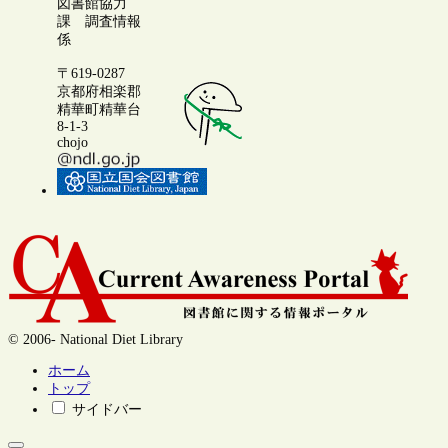
図書館協力
課 調査情報
係
〒619-0287
京都府相楽郡
精華町精華台
8-1-3
chojo
© 2006- National Diet Library
ホーム
トップ
サイドバー