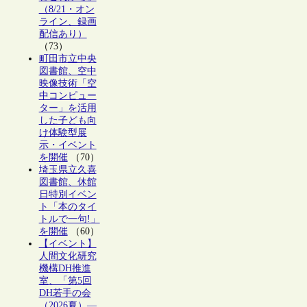
（8/21・オン
ライン、録画
配信あり）
（73）
町田市立中央
図書館、空中
映像技術「空
中コンピュー
ター」を活用
した子ども向
け体験型展
示・イベント
を開催
（70）
埼玉県立久喜
図書館、休館
日特別イベン
ト「本のタイ
トルで一句!」
を開催
（60）
【イベント】
人間文化研究
機構DH推進
室、「第5回
DH若手の会
（2026夏）―