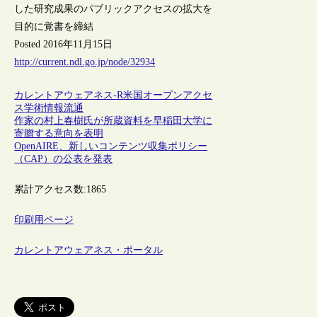
した研究成果のパブリックアクセスの拡大を
目的に覚書を締結
Posted 2016年11月15日
http://current.ndl.go.jp/node/32934
カレントアウェアネス-R
米国
オープンアクセ
ス
学術情報流通
作家の村上春樹氏が所蔵資料を早稲田大学に
寄贈する意向を表明
OpenAIRE、新しいコンテンツ収集ポリシー
（CAP）の公表を発表
累計アクセス数:
1865
印刷用ページ
カレントアウェアネス・ポータル