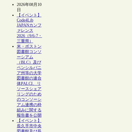
2026年08月10
日
【イベント】
Code4Lib
JAPANカンフ
ァレンス
2026（9/6-7・
三重県）
米・ボストン
図書館コンソ
ーシアム
（BLC）及び
ペンシルバニ
ア州等の大学
図書館の連合
体PALCI、リ
ソースシェア
リングのため
のコンソーシ
アム連携の枠
組みに関する
報告書を公開
【イベント】
長久手市中央
図書館及び長