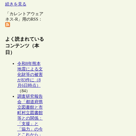
続きを見る
「カレントアウェア
ネス-R」用のRSS：
よく読まれている
コンテンツ（本
日）
令和8年熊本
地震による文
化財等の被害
が83件に（8
月6日時点）
（84）
調査研究報告
会「都道府県
立図書館と市
町村立図書館
等との関係：
「支援」と
「協力」の今
とこれから」