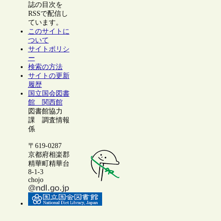
誌の目次を
RSSで配信し
ています。
このサイトに
ついて
サイトポリシ
ー
検索の方法
サイトの更新
履歴
国立国会図書
館 関西館
図書館協力
課 調査情報
係
〒619-0287
京都府相楽郡
精華町精華台
8-1-3
chojo