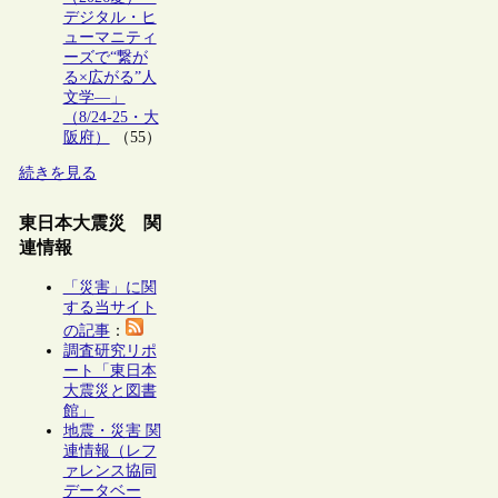
デジタル・ヒ
ューマニティ
ーズで“繋が
る×広がる”人
文学―」
（8/24-25・大
阪府）
（55）
続きを見る
東日本大震災 関
連情報
「災害」に関
する当サイト
の記事
：
調査研究リポ
ート「東日本
大震災と図書
館」
地震・災害 関
連情報（レフ
ァレンス協同
データベー