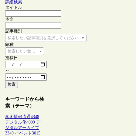
詳細検索
タイトル
本文
記事種別
検索したい記事種別を選択してください
館種
検索したい館種を選択してください
投稿日
～
検索
キーワードから検
索（テーマ）
学術情報流通
4348
デジタル化
4099
デ
ジタルアーカイブ
3349
イベント
3015