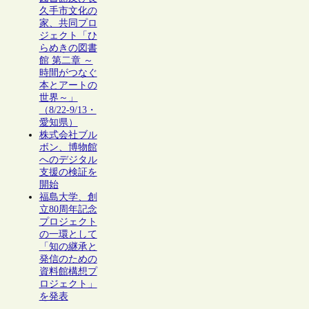
久手市文化の
家、共同プロ
ジェクト「ひ
らめきの図書
館 第二章 ～
時間がつなぐ
本とアートの
世界～」
（8/22-9/13・
愛知県）
株式会社ブル
ボン、博物館
へのデジタル
支援の検証を
開始
福島大学、創
立80周年記念
プロジェクト
の一環として
「知の継承と
発信のための
資料館構想プ
ロジェクト」
を発表