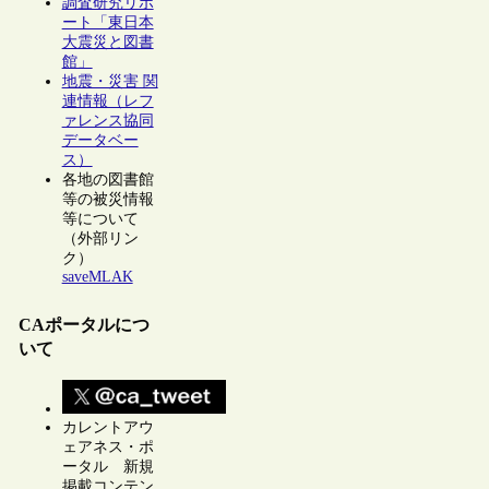
調査研究リポ
ート「東日本
大震災と図書
館」
地震・災害 関
連情報（レフ
ァレンス協同
データベー
ス）
各地の図書館
等の被災情報
等について
（外部リン
ク）
saveMLAK
CAポータルにつ
いて
カレントアウ
ェアネス・ポ
ータル 新規
掲載コンテン