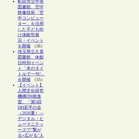
町田市立中央
図書館、空中
映像技術「空
中コンピュー
ター」を活用
した子ども向
け体験型展
示・イベント
を開催
（56）
埼玉県立久喜
図書館、休館
日特別イベン
ト「本のタイ
トルで一句!」
を開催
（55）
【イベント】
人間文化研究
機構DH推進
室、「第5回
DH若手の会
（2026夏）―
デジタル・ヒ
ューマニティ
ーズで“繋が
る×広がる”人