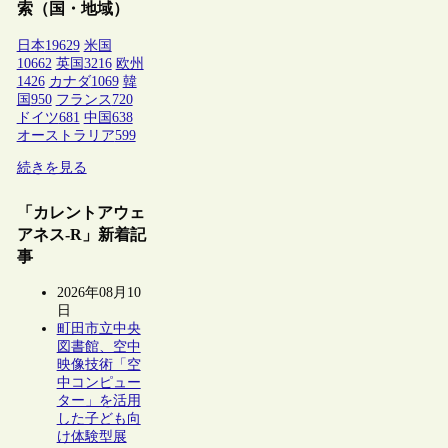
索（国・地域）
日本
19629
米国
10662
英国
3216
欧州
1426
カナダ
1069
韓
国
950
フランス
720
ドイツ
681
中国
638
オーストラリア
599
続きを見る
「カレントアウェ
アネス-R」新着記
事
2026年08月10
日
町田市立中央
図書館、空中
映像技術「空
中コンピュー
ター」を活用
した子ども向
け体験型展