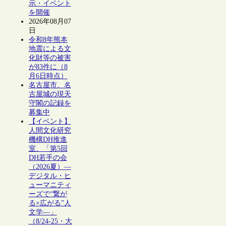
示・イベント
を開催
2026年08月07
日
令和8年熊本
地震による文
化財等の被害
が83件に（8
月6日時点）
名古屋市、名
古屋城の現天
守閣の記録を
募集中
【イベント】
人間文化研究
機構DH推進
室、「第5回
DH若手の会
（2026夏）―
デジタル・ヒ
ューマニティ
ーズで“繋が
る×広がる”人
文学―」
（8/24-25・大