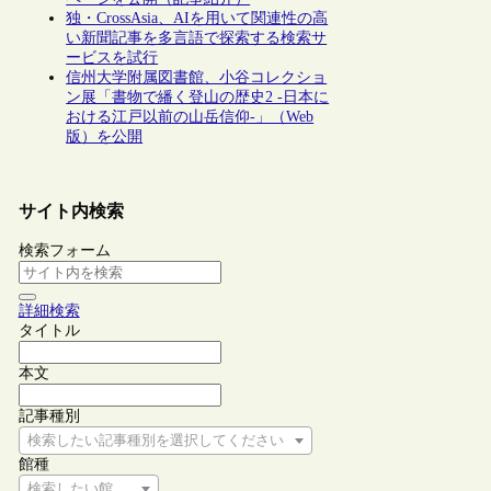
独・CrossAsia、AIを用いて関連性の高
い新聞記事を多言語で探索する検索サ
ービスを試行
信州大学附属図書館、小谷コレクショ
ン展「書物で繙く登山の歴史2 -日本に
おける江戸以前の山岳信仰-」（Web
版）を公開
サイト内検索
検索フォーム
詳細検索
タイトル
本文
記事種別
検索したい記事種別を選択してください
館種
検索したい館種を選択してください