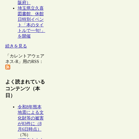
阪府）
埼玉県立久喜
図書館、休館
日特別イベン
ト「本のタイ
トルで一句!」
を開催
続きを見る
「カレントアウェア
ネス-R」用のRSS：
よく読まれている
コンテンツ（本
日）
令和8年熊本
地震による文
化財等の被害
が83件に（8
月6日時点）
（76）