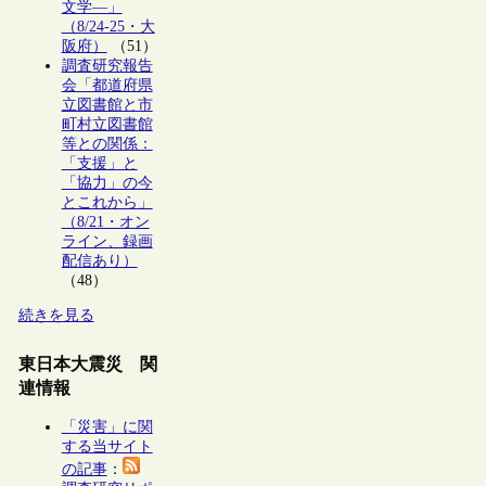
文学―」
（8/24-25・大
阪府）
（51）
調査研究報告
会「都道府県
立図書館と市
町村立図書館
等との関係：
「支援」と
「協力」の今
とこれから」
（8/21・オン
ライン、録画
配信あり）
（48）
続きを見る
東日本大震災 関
連情報
「災害」に関
する当サイト
の記事
：