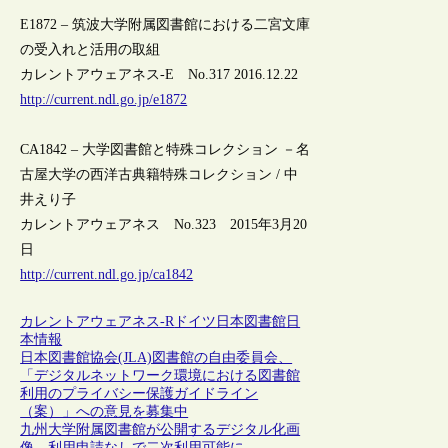
E1872 – 筑波大学附属図書館における二宮文庫
の受入れと活用の取組
カレントアウェアネス-E No.317 2016.12.22
http://current.ndl.go.jp/e1872
CA1842 – 大学図書館と特殊コレクション －名
古屋大学の西洋古典籍特殊コレクション / 中
井えり子
カレントアウェアネス No.323 2015年3月20
日
http://current.ndl.go.jp/ca1842
カレントアウェアネス-R
ドイツ
日本
図書館
日
本情報
日本図書館協会(JLA)図書館の自由委員会、
「デジタルネットワーク環境における図書館
利用のプライバシー保護ガイドライン
（案）」への意見を募集中
九州大学附属図書館が公開するデジタル化画
像、利用申請なしで二次利用可能に