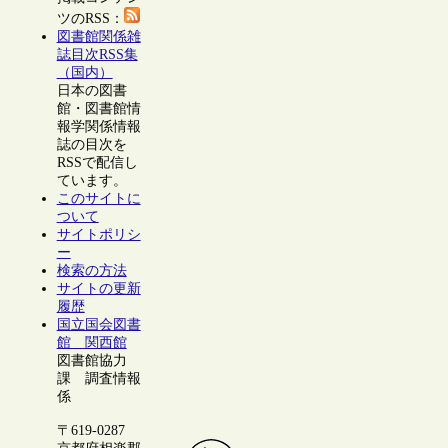
ツのRSS：
図書館関係雑
誌目次RSS集
（国内）
日本の図書
館・図書館情
報学関係情報
誌の目次を
RSSで配信し
ています。
このサイトに
ついて
サイトポリシ
ー
検索の方法
サイトの更新
履歴
国立国会図書
館 関西館
図書館協力
課 調査情報
係
〒619-0287