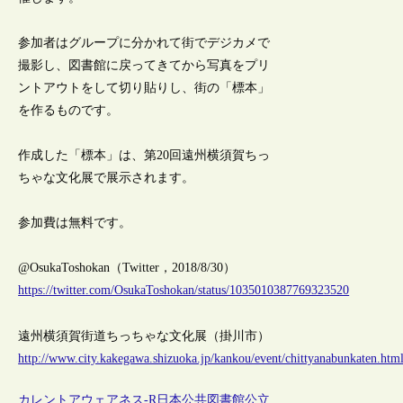
参加者はグループに分かれて街でデジカメで
撮影し、図書館に戻ってきてから写真をプリ
ントアウトをして切り貼りし、街の「標本」
を作るものです。
作成した「標本」は、第20回遠州横須賀ちっ
ちゃな文化展で展示されます。
参加費は無料です。
@OsukaToshokan（Twitter，2018/8/30）
https://twitter.com/OsukaToshokan/status/1035010387769323520
遠州横須賀街道ちっちゃな文化展（掛川市）
http://www.city.kakegawa.shizuoka.jp/kankou/event/chittyanabunkaten.htm
カレントアウェアネス-R
日本
公共図書館
公立