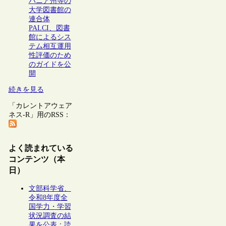
バニア州等の
大学図書館の
連合体
PALCI、図書
館によるシス
テム相互運用
性評価のため
のガイドを公
開
続きを見る
「カレントアウェア
ネス-R」用のRSS：
よく読まれている
コンテンツ（本
日）
文部科学省、
令和8年度全
国学力・学習
状況調査の結
果を公表：読