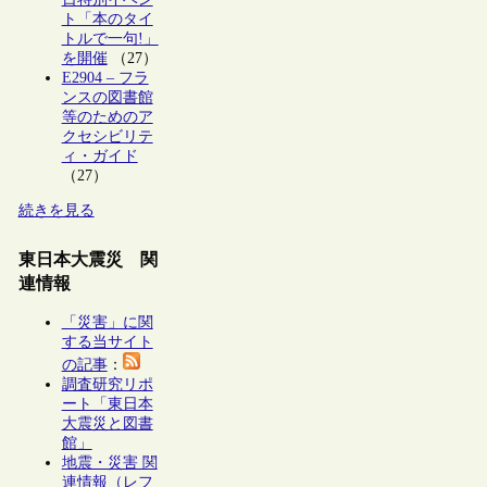
ト「本のタイ
トルで一句!」
を開催
（27）
E2904 – フラ
ンスの図書館
等のためのア
クセシビリテ
ィ・ガイド
（27）
続きを見る
東日本大震災 関
連情報
「災害」に関
する当サイト
の記事
：
調査研究リポ
ート「東日本
大震災と図書
館」
地震・災害 関
連情報（レフ