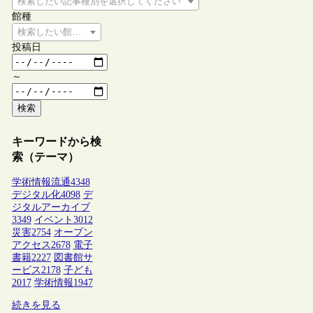
検索したい記事種別を選択してください
館種
検索したい館種を選択してください
投稿日
～
検索
キーワードから検
索（テーマ）
学術情報流通
4348
デジタル化
4098
デ
ジタルアーカイブ
3349
イベント
3012
災害
2754
オープン
アクセス
2678
電子
書籍
2227
図書館サ
ービス
2178
子ども
2017
学術情報
1947
続きを見る