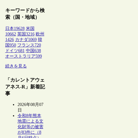
キーワードから検
索（国・地域）
日本
19628
米国
10662
英国
3216
欧州
1426
カナダ
1069
韓
国
950
フランス
720
ドイツ
681
中国
638
オーストラリア
599
続きを見る
「カレントアウェ
アネス-R」新着記
事
2026年08月07
日
令和8年熊本
地震による文
化財等の被害
が83件に（8
月6日時点）