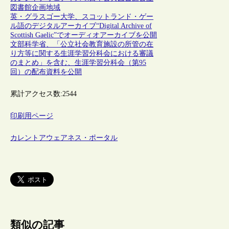
図書館
企画
地域
英・グラスゴー大学、スコットランド・ゲー
ル語のデジタルアーカイブ“Digital Archive of
Scottish Gaelic”でオーディオアーカイブを公開
文部科学省、「公立社会教育施設の所管の在
り方等に関する生涯学習分科会における審議
のまとめ」を含む、生涯学習分科会（第95
回）の配布資料を公開
累計アクセス数:
2544
印刷用ページ
カレントアウェアネス・ポータル
類似の記事