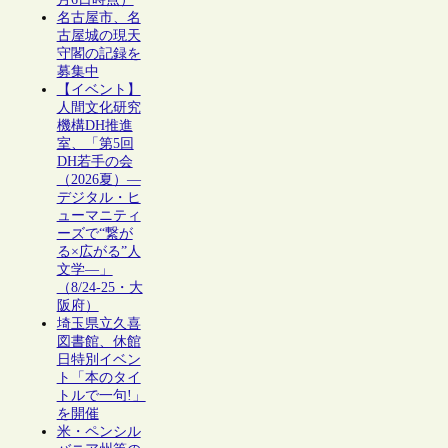
名古屋市、名
古屋城の現天
守閣の記録を
募集中
【イベント】
人間文化研究
機構DH推進
室、「第5回
DH若手の会
（2026夏）―
デジタル・ヒ
ューマニティ
ーズで“繋が
る×広がる”人
文学―」
（8/24-25・大
阪府）
埼玉県立久喜
図書館、休館
日特別イベン
ト「本のタイ
トルで一句!」
を開催
米・ペンシル