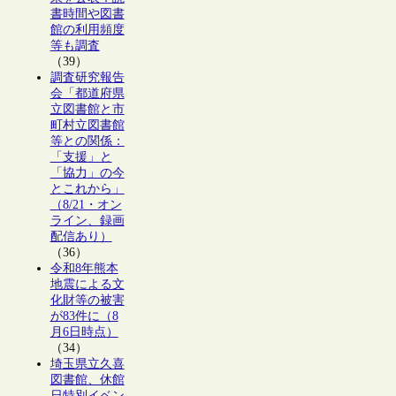
書時間や図書
館の利用頻度
等も調査
（39）
調査研究報告
会「都道府県
立図書館と市
町村立図書館
等との関係：
「支援」と
「協力」の今
とこれから」
（8/21・オン
ライン、録画
配信あり）
（36）
令和8年熊本
地震による文
化財等の被害
が83件に（8
月6日時点）
（34）
埼玉県立久喜
図書館、休館
日特別イベン