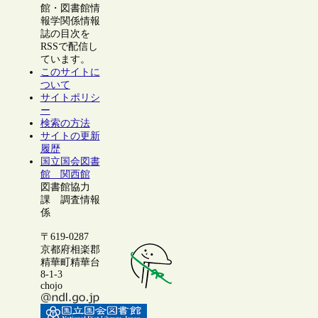
館・図書館情
報学関係情報
誌の目次を
RSSで配信し
ています。
このサイトに
ついて
サイトポリシ
ー
検索の方法
サイトの更新
履歴
国立国会図書
館 関西館
図書館協力
課 調査情報
係
〒619-0287
京都府相楽郡
精華町精華台
8-1-3
chojo