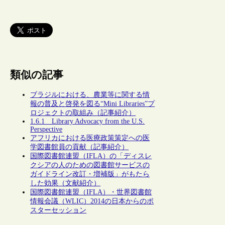
類似の記事
ブラジルにおける、農業等に関する情
報の普及と啓発を図る“Mini Libraries”プ
ロジェクトの取組み（記事紹介）
1.6.1 Library Advocacy from the U.S.
Perspective
アフリカにおける医療政策策定への医
学図書館員の貢献（記事紹介）
国際図書館連盟（IFLA）の「ディスレ
クシアの人のための図書館サービスの
ガイドライン改訂・増補版」がもたら
した効果（文献紹介）
国際図書館連盟（IFLA）・世界図書館
情報会議（WLIC）2014の日本からのポ
スターセッション