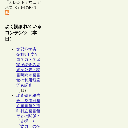
「カレントアウェア
ネス-R」用のRSS：
よく読まれている
コンテンツ（本
日）
文部科学省、
令和8年度全
国学力・学習
状況調査の結
果を公表：読
書時間や図書
館の利用頻度
等も調査
（43）
調査研究報告
会「都道府県
立図書館と市
町村立図書館
等との関係：
「支援」と
「協力」の今