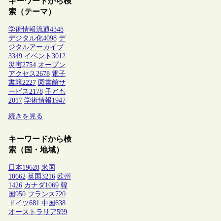
キーワードから検
索（テーマ）
学術情報流通
4348
デジタル化
4098
デ
ジタルアーカイブ
3349
イベント
3012
災害
2754
オープン
アクセス
2678
電子
書籍
2227
図書館サ
ービス
2178
子ども
2017
学術情報
1947
続きを見る
キーワードから検
索（国・地域）
日本
19628
米国
10662
英国
3216
欧州
1426
カナダ
1069
韓
国
950
フランス
720
ドイツ
681
中国
638
オーストラリア
599