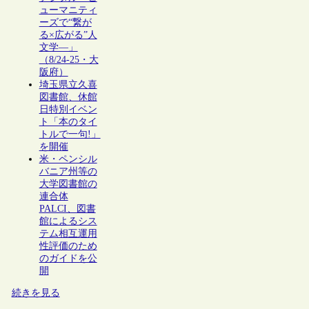
ューマニティ
ーズで“繋が
る×広がる”人
文学―」
（8/24-25・大
阪府）
埼玉県立久喜
図書館、休館
日特別イベン
ト「本のタイ
トルで一句!」
を開催
米・ペンシル
バニア州等の
大学図書館の
連合体
PALCI、図書
館によるシス
テム相互運用
性評価のため
のガイドを公
開
続きを見る