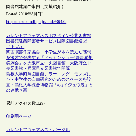
図書館建築の事例（文献紹介）
Posted 2018年8月7日
http://current.ndl.go.jp/node/36452
カレントアウェアネス-R
スペイン
公共図書館
図書館建築
障害者サービス
国際図書館連盟
（IFLA）
関西演芸作家協会、小学生が本を読んだ感想
を漫才で発表する「ドッカンショー!読書感想
笑劇会」を大阪市立中央図書館・大阪府立中
央図書館・兵庫県立図書館で開催
島根大学附属図書館、ラーニングコモンズに
小・中学生の自由研究のためのスペースを設
置：島根大学総合博物館「#カイジュウ展」と
の連携企画
累計アクセス数:
3297
印刷用ページ
カレントアウェアネス・ポータル