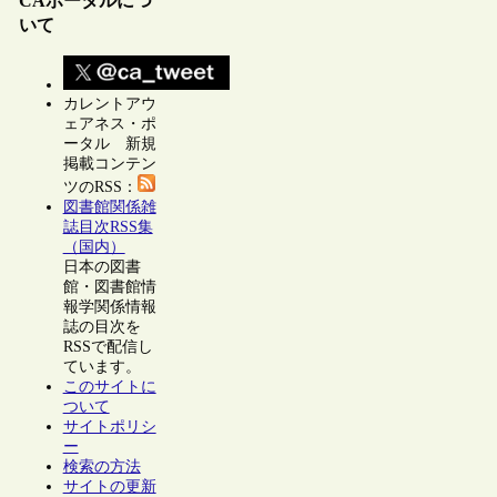
CAポータルにつ
いて
カレントアウ
ェアネス・ポ
ータル 新規
掲載コンテン
ツのRSS：
図書館関係雑
誌目次RSS集
（国内）
日本の図書
館・図書館情
報学関係情報
誌の目次を
RSSで配信し
ています。
このサイトに
ついて
サイトポリシ
ー
検索の方法
サイトの更新