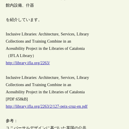
館内設備、什器
を紹介しています。
Inclusive Libraries: Architecture, Services, Library
Collections and Training Combine in an
Acessibility Project in the Libraries of Catalonia
（IFLA Library）
http://library.ifla.org/2263/
Inclusive Libraries: Architecture, Services, Library
Collections and Training Combine in an
Acessibility Project in the Libraries of Catalonia
[PDF:658kB]
http://library.ifla.org/2263/2/127-peix-cruz-en.pdf
参考：
ユニバーサルデザインに基づいた英国の公共