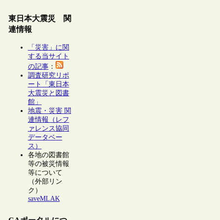
東日本大震災 関
連情報
「災害」に関
する当サイト
の記事
：
調査研究リポ
ート「東日本
大震災と図書
館」
地震・災害 関
連情報（レフ
ァレンス協同
データベー
ス）
各地の図書館
等の被災情報
等について
（外部リン
ク）
saveMLAK