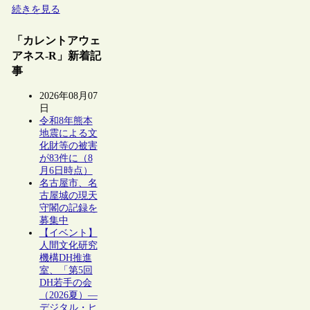
続きを見る
「カレントアウェ
アネス-R」新着記
事
2026年08月07
日
令和8年熊本
地震による文
化財等の被害
が83件に（8
月6日時点）
名古屋市、名
古屋城の現天
守閣の記録を
募集中
【イベント】
人間文化研究
機構DH推進
室、「第5回
DH若手の会
（2026夏）―
デジタル・ヒ