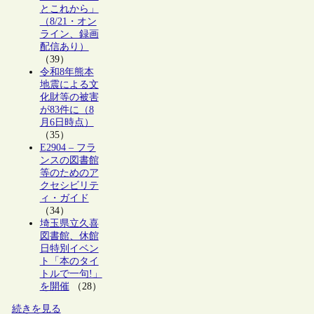
とこれから」
（8/21・オン
ライン、録画
配信あり）
（39）
令和8年熊本
地震による文
化財等の被害
が83件に（8
月6日時点）
（35）
E2904 – フラ
ンスの図書館
等のためのア
クセシビリテ
ィ・ガイド
（34）
埼玉県立久喜
図書館、休館
日特別イベン
ト「本のタイ
トルで一句!」
を開催
（28）
続きを見る