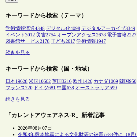
キーワードから検索（テーマ）
学術情報流通
4348
デジタル化
4098
デジタルアーカイブ
3349
イベント
3012
災害
2754
オープンアクセス
2678
電子書籍
2227
図書館サービス
2178
子ども
2017
学術情報
1947
続きを見る
キーワードから検索（国・地域）
日本
19628
米国
10662
英国
3216
欧州
1426
カナダ
1069
韓国
950
フランス
720
ドイツ
681
中国
638
オーストラリア
599
続きを見る
「カレントアウェアネス-R」新着記事
2026年08月07日
令和8年熊本地震による文化財等の被害が83件に（8月