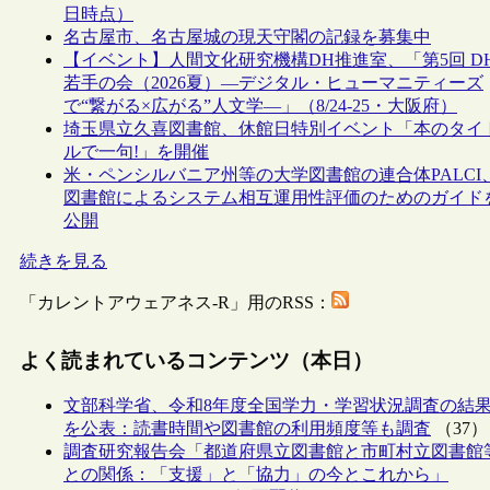
日時点）
名古屋市、名古屋城の現天守閣の記録を募集中
【イベント】人間文化研究機構DH推進室、「第5回 D
若手の会（2026夏）―デジタル・ヒューマニティーズ
で“繋がる×広がる”人文学―」（8/24-25・大阪府）
埼玉県立久喜図書館、休館日特別イベント「本のタイ
ルで一句!」を開催
米・ペンシルバニア州等の大学図書館の連合体PALCI
図書館によるシステム相互運用性評価のためのガイド
公開
続きを見る
「カレントアウェアネス-R」用のRSS：
よく読まれているコンテンツ（本日）
文部科学省、令和8年度全国学力・学習状況調査の結
を公表：読書時間や図書館の利用頻度等も調査
（37）
調査研究報告会「都道府県立図書館と市町村立図書館
との関係：「支援」と「協力」の今とこれから」