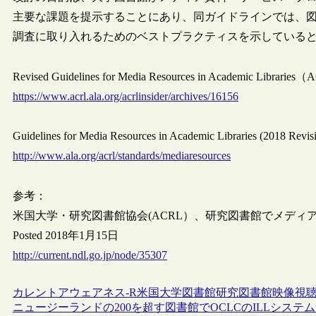
主要な課題を提示することにあり、同ガイドラインでは、
調査に取り入れるためのベストプラクティスを示している
Revised Guidelines for Media Resources in Academic Librari
https://www.acrl.ala.org/acrlinsider/archives/16156
Guidelines for Media Resources in Academic Libraries (2018 R
http://www.ala.org/acrl/standards/mediaresources
参考：
米国大学・研究図書館協会(ACRL）、研究図書館でメデ
Posted 2018年1月15日
http://current.ndl.go.jp/node/35307
カレントアウェアネス-R
米国
大学図書館
研究図書館
映像
視
ニュージーランドの200を超す図書館でOCLCのILLシステム“WorldS