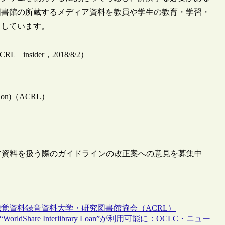
図書館の所蔵するメディア資料を教員や学生の教育・学習・
としています。
es（ACRL insider，2018/8/2）
evision)（ACRL）
ィア資料を扱う際のガイドラインの改正案への意見を募集中
聴覚資料
録音資料
大学・研究図書館協会（ACRL）
hare Interlibrary Loan”が利用可能に：OCLC・ニュー