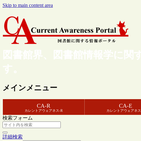
Skip to main content area
図書館界、図書館情報学に関
す。
メインメニュー
CA-R
CA-E
カレントアウェアネス-R
カレントアウェアネス
検索フォーム
詳細検索