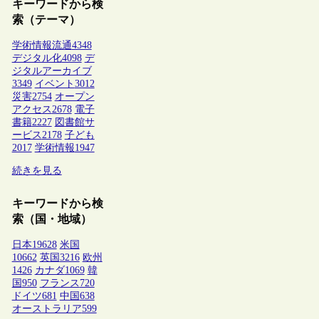
キーワードから検
索（テーマ）
学術情報流通
4348
デジタル化
4098
デ
ジタルアーカイブ
3349
イベント
3012
災害
2754
オープン
アクセス
2678
電子
書籍
2227
図書館サ
ービス
2178
子ども
2017
学術情報
1947
続きを見る
キーワードから検
索（国・地域）
日本
19628
米国
10662
英国
3216
欧州
1426
カナダ
1069
韓
国
950
フランス
720
ドイツ
681
中国
638
オーストラリア
599