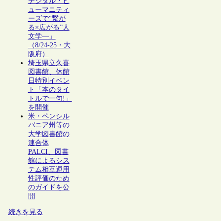
デジタル・ヒ
ューマニティ
ーズで“繋が
る×広がる”人
文学―」
（8/24-25・大
阪府）
埼玉県立久喜
図書館、休館
日特別イベン
ト「本のタイ
トルで一句!」
を開催
米・ペンシル
バニア州等の
大学図書館の
連合体
PALCI、図書
館によるシス
テム相互運用
性評価のため
のガイドを公
開
続きを見る