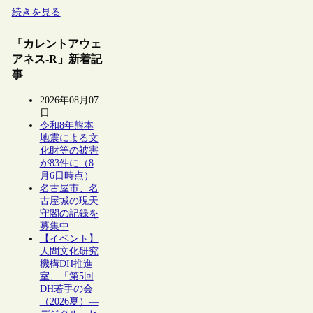
続きを見る
「カレントアウェ
アネス-R」新着記
事
2026年08月07
日
令和8年熊本
地震による文
化財等の被害
が83件に（8
月6日時点）
名古屋市、名
古屋城の現天
守閣の記録を
募集中
【イベント】
人間文化研究
機構DH推進
室、「第5回
DH若手の会
（2026夏）―