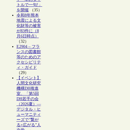
トルで一句!」
を開催
（35）
令和8年熊本
地震による文
化財等の被害
が83件に（8
月6日時点）
（32）
E2904 – フラ
ンスの図書館
等のためのア
クセシビリテ
ィ・ガイド
（29）
【イベント】
人間文化研究
機構DH推進
室、「第5回
DH若手の会
（2026夏）―
デジタル・ヒ
ューマニティ
ーズで“繋が
る×広がる”人