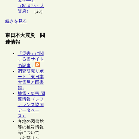
文学―」
（8/24-25・大
阪府）
（28）
続きを見る
東日本大震災 関
連情報
「災害」に関
する当サイト
の記事
：
調査研究リポ
ート「東日本
大震災と図書
館」
地震・災害 関
連情報（レフ
ァレンス協同
データベー
ス）
各地の図書館
等の被災情報
等について
（外部リン