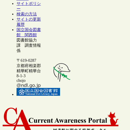
サイトポリシ
ー
検索の方法
サイトの更新
履歴
国立国会図書
館 関西館
図書館協力
課 調査情報
係
〒619-0287
京都府相楽郡
精華町精華台
8-1-3
chojo