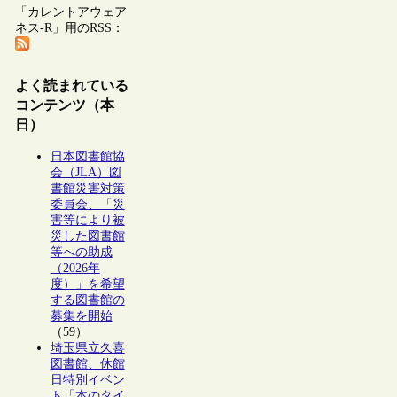
「カレントアウェア
ネス-R」用のRSS：
よく読まれている
コンテンツ（本
日）
日本図書館協
会（JLA）図
書館災害対策
委員会、「災
害等により被
災した図書館
等への助成
（2026年
度）」を希望
する図書館の
募集を開始
（59）
埼玉県立久喜
図書館、休館
日特別イベン
ト「本のタイ