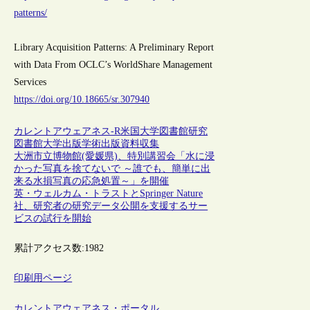
patterns/
Library Acquisition Patterns: A Preliminary Report
with Data From OCLC’s WorldShare Management
Services
https://doi.org/10.18665/sr.307940
カレントアウェアネス-R
米国
大学図書館
研究
図書館
大学出版
学術出版
資料収集
大洲市立博物館(愛媛県)、特別講習会「水に浸
かった写真を捨てないで ～誰でも、簡単に出
来る水損写真の応急処置～」を開催
英・ウェルカム・トラストとSpringer Nature
社、研究者の研究データ公開を支援するサー
ビスの試行を開始
累計アクセス数:
1982
印刷用ページ
カレントアウェアネス・ポータル