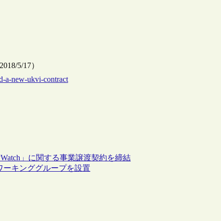
，2018/5/17）
d-a-new-ukvi-contract
ayWatch」に関する事業譲渡契約を締結
関するワーキンググループを設置