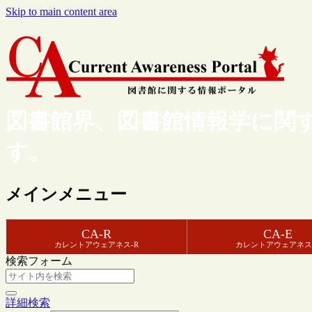
Skip to main content area
図書館界、図書館情報学に関
す。
メインメニュー
CA-R
CA-E
カレントアウェアネス-R
カレントアウェアネス
検索フォーム
詳細検索