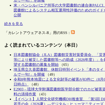
ルで一句!」を開催
米・ペンシルバニア州等の大学図書館の連合体PALCI
図書館によるシステム相互運用性評価のためのガイド
公開
続きを見る
「カレントアウェアネス-R」用のRSS：
よく読まれているコンテンツ（本日）
日本図書館協会（JLA）図書館災害対策委員会、「災
等により被災した図書館等への助成（2026年度）」を
望する図書館の募集を開始
（65）
埼玉県立久喜図書館、休館日特別イベント「本のタイ
ルで一句!」を開催
（49）
令和8年熊本地震による文化財等の被害が83件に（8月
日時点）
（48）
E2903 – 琉球大学附属図書館医学部分館でのカビ被害
料の清掃作業
（43）
【イベント】人間文化研究機構DH推進室、「第5回 D
若手の会（2026夏）―デジタル・ヒューマニティーズ