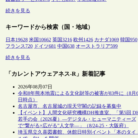
続きを見る
キーワードから検索（国・地域）
日本
19628
米国
10662
英国
3216
欧州
1426
カナダ
1069
韓国
950
フランス
720
ドイツ
681
中国
638
オーストラリア
599
続きを見る
「カレントアウェアネス-R」新着記事
2026年08月07日
令和8年熊本地震による文化財等の被害が83件に（8月
日時点）
名古屋市、名古屋城の現天守閣の記録を募集中
【イベント】人間文化研究機構DH推進室、「第5回 D
若手の会（2026夏）―デジタル・ヒューマニティーズ
で“繋がる×広がる”人文学―」（8/24-25・大阪府）
埼玉県立久喜図書館、休館日特別イベント「本のタイ