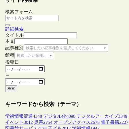
検索フォーム
詳細検索
タイトル
本文
記事種別
検索したい記事種別を選択してください
館種
検索したい館種を選択してください
投稿日
～
検索
キーワードから検索（テーマ）
学術情報流通
4348
デジタル化
4098
デジタルアーカイブ
3349
イベント
3012
災害
2754
オープンアクセス
2678
電子書籍
2227
図書館サービス
2178
子ども
2017
学術情報
1947