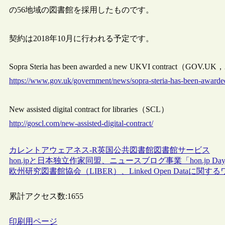
の56地域の図書館を採用したものです。
契約は2018年10月に行われる予定です。
Sopra Steria has been awarded a new UKVI contract（GOV.UK
https://www.gov.uk/government/news/sopra-steria-has-been-awarde
New assisted digital contract for libraries（SCL）
http://goscl.com/new-assisted-digital-contract/
カレントアウェアネス-R
英国
公共図書館
図書館サービス
hon.jpと日本独立作家同盟、ニュースブログ事業「hon.jp D
欧州研究図書館協会（LIBER）、Linked Open Dataに
累計アクセス数:
1655
印刷用ページ