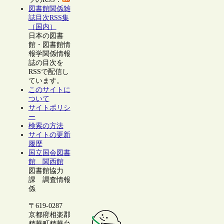
図書館関係雑
誌目次RSS集
（国内）
日本の図書
館・図書館情
報学関係情報
誌の目次を
RSSで配信し
ています。
このサイトに
ついて
サイトポリシ
ー
検索の方法
サイトの更新
履歴
国立国会図書
館 関西館
図書館協力
課 調査情報
係
〒619-0287
京都府相楽郡
精華町精華台