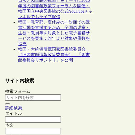
日常と図書館の挑戦」をテーマに2020
年度の図書館政策フォーラムを開催：
韓国国立中央図書館の公式YouTubeチャ
ンネルでもライブ配信
韓国・教育部、夏休みの非対面での読
書活動を支援するため、全国の児童・
生徒・教員等を対象とした電子書籍サ
ービスを実施：昨年より対象や冊数を
拡充
韓国・大統領所属国家図書館委員会
（旧図書館情報政策委員会）、「図書
館委員会リポジトリ」を公開
サイト内検索
検索フォーム
詳細検索
タイトル
本文