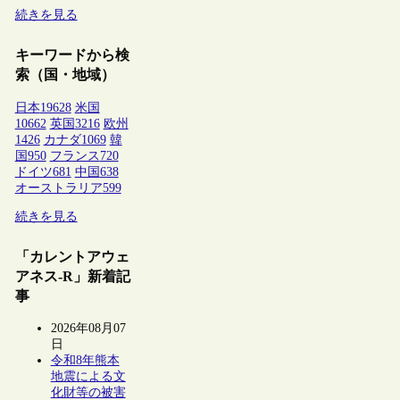
続きを見る
キーワードから検
索（国・地域）
日本
19628
米国
10662
英国
3216
欧州
1426
カナダ
1069
韓
国
950
フランス
720
ドイツ
681
中国
638
オーストラリア
599
続きを見る
「カレントアウェ
アネス-R」新着記
事
2026年08月07
日
令和8年熊本
地震による文
化財等の被害