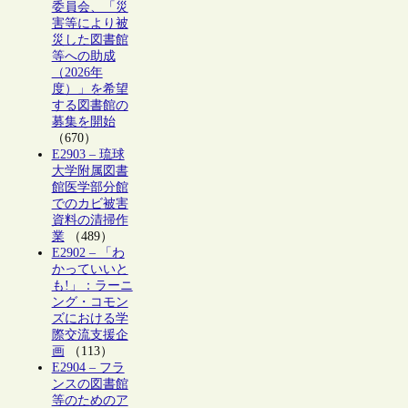
委員会、「災
害等により被
災した図書館
等への助成
（2026年
度）」を希望
する図書館の
募集を開始
（670）
E2903 – 琉球
大学附属図書
館医学部分館
でのカビ被害
資料の清掃作
業
（489）
E2902 – 「わ
かっていいと
も!」：ラーニ
ング・コモン
ズにおける学
際交流支援企
画
（113）
E2904 – フラ
ンスの図書館
等のためのア