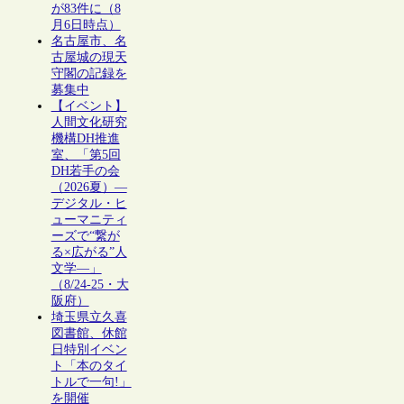
が83件に（8
月6日時点）
名古屋市、名
古屋城の現天
守閣の記録を
募集中
【イベント】
人間文化研究
機構DH推進
室、「第5回
DH若手の会
（2026夏）―
デジタル・ヒ
ューマニティ
ーズで“繋が
る×広がる”人
文学―」
（8/24-25・大
阪府）
埼玉県立久喜
図書館、休館
日特別イベン
ト「本のタイ
トルで一句!」
を開催