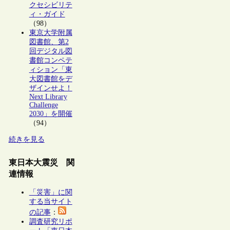
クセシビリテ
ィ・ガイド
（98）
東京大学附属
図書館、第2
回デジタル図
書館コンペテ
ィション「東
大図書館をデ
ザインせよ！
Next Library
Challenge
2030」を開催
（94）
続きを見る
東日本大震災 関
連情報
「災害」に関
する当サイト
の記事
：
調査研究リポ