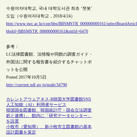
수원여자대학교, 국내 대학도서관 최초 ‘챗봇’
도입（수원여자대학교，2018/4/24）
http://www.swc.ac.kr/cop/bbs/BBSMSTR_000000000161/selectBoardArticl
bbsId=BBSMSTR_000000000161&nttId=6470
参考：
LC法律図書館、法情報や同館の調査ガイド・
外国法に関する報告書を紹介するチャットボ
ットを公開
Posted 2017年10月5日
http://current.ndl.go.jp/node/34790
カレントアウェアネス-R
韓国
大学図書館
SNS
人工知能（AI）
利用者サービス
韓国国会図書館、韓国統計庁・国会立法調査
処と連携し、館内に「研究データセンター」
を設置
小牧市（愛知県）、新小牧市立図書館の基本
設計図書を策定