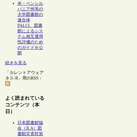
米・ペンシル
バニア州等の
大学図書館の
連合体
PALCI、図書
館によるシス
テム相互運用
性評価のため
のガイドを公
開
続きを見る
「カレントアウェア
ネス-R」用のRSS：
よく読まれている
コンテンツ（本
日）
日本図書館協
会（JLA）図
書館災害対策