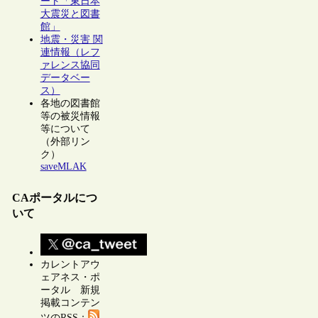
ート「東日本
大震災と図書
館」
地震・災害 関
連情報（レフ
ァレンス協同
データベー
ス）
各地の図書館
等の被災情報
等について
（外部リン
ク）
saveMLAK
CAポータルにつ
いて
カレントアウ
ェアネス・ポ
ータル 新規
掲載コンテン
ツのRSS：