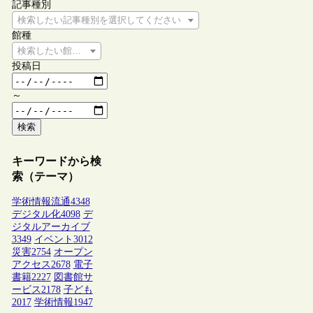
記事種別
検索したい記事種別を選択してください
館種
検索したい館種を選択してください
投稿日
～
検索
キーワードから検
索（テーマ）
学術情報流通
4348
デジタル化
4098
デ
ジタルアーカイブ
3349
イベント
3012
災害
2754
オープン
アクセス
2678
電子
書籍
2227
図書館サ
ービス
2178
子ども
2017
学術情報
1947