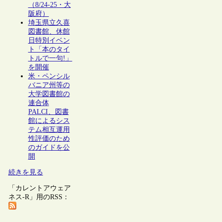
（8/24-25・大
阪府）
埼玉県立久喜
図書館、休館
日特別イベン
ト「本のタイ
トルで一句!」
を開催
米・ペンシル
バニア州等の
大学図書館の
連合体
PALCI、図書
館によるシス
テム相互運用
性評価のため
のガイドを公
開
続きを見る
「カレントアウェア
ネス-R」用のRSS：