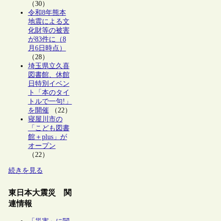
（30）
令和8年熊本
地震による文
化財等の被害
が83件に（8
月6日時点）
（28）
埼玉県立久喜
図書館、休館
日特別イベン
ト「本のタイ
トルで一句!」
を開催
（22）
寝屋川市の
「こども図書
館＋plus」が
オープン
（22）
続きを見る
東日本大震災 関
連情報