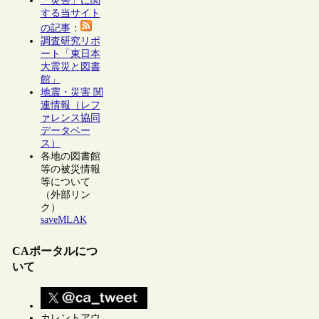
「災害」に関
する当サイト
の記事
：
調査研究リポ
ート「東日本
大震災と図書
館」
地震・災害 関
連情報（レフ
ァレンス協同
データベー
ス）
各地の図書館
等の被災情報
等について
（外部リン
ク）
saveMLAK
CAポータルにつ
いて
カレントアウ