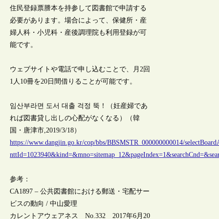
住民登録票謄本を持参して図書館で申請する
必要があります。場合によって、保健所・産
婦人科・小児科・産後調理院も利用登録が可
能です。
ウェブサイトや電話で申し込むことで、月2回
1人10冊を20日間借りることが可能です。
임산부라면 도서 대출 걱정 뚝！（妊産婦であ
れば図書貸し出しの心配がなくなる）（韓
国・唐津市,2019/3/18）
https://www.dangjin.go.kr/cop/bbs/BBSMSTR_000000000014/selectBoardA
nttId=1023940&kind=&mno=sitemap_12&pageIndex=1&searchCnd=&sea
参考：
CA1897 – 公共図書館における郵送・宅配サー
ビスの動向 / 中山愛理
カレントアウェアネス No.332 2017年6月20