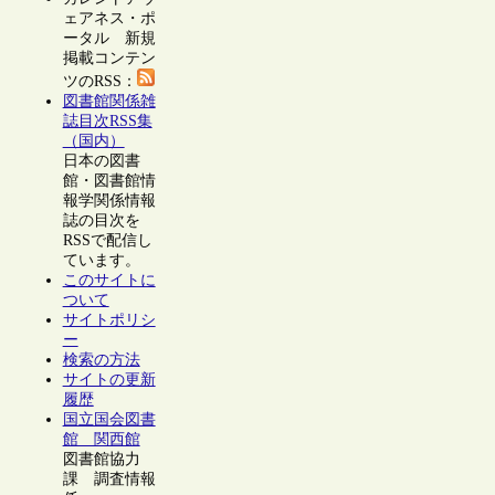
ェアネス・ポ
ータル 新規
掲載コンテン
ツのRSS：
図書館関係雑
誌目次RSS集
（国内）
日本の図書
館・図書館情
報学関係情報
誌の目次を
RSSで配信し
ています。
このサイトに
ついて
サイトポリシ
ー
検索の方法
サイトの更新
履歴
国立国会図書
館 関西館
図書館協力
課 調査情報