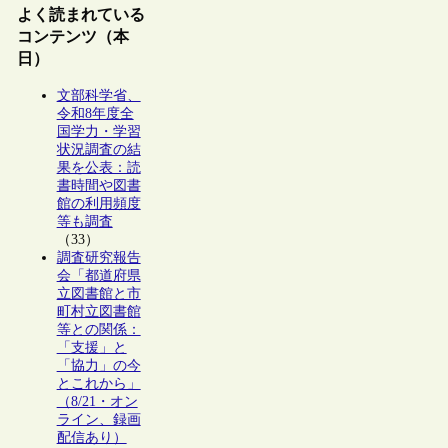
よく読まれている
コンテンツ（本
日）
文部科学省、
令和8年度全
国学力・学習
状況調査の結
果を公表：読
書時間や図書
館の利用頻度
等も調査
（33）
調査研究報告
会「都道府県
立図書館と市
町村立図書館
等との関係：
「支援」と
「協力」の今
とこれから」
（8/21・オン
ライン、録画
配信あり）