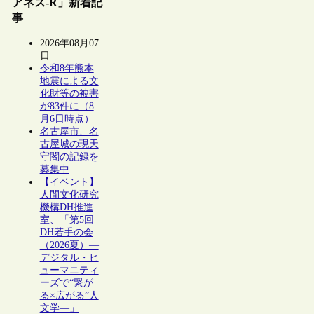
アネス-R」新着記
事
2026年08月07
日
令和8年熊本
地震による文
化財等の被害
が83件に（8
月6日時点）
名古屋市、名
古屋城の現天
守閣の記録を
募集中
【イベント】
人間文化研究
機構DH推進
室、「第5回
DH若手の会
（2026夏）―
デジタル・ヒ
ューマニティ
ーズで“繋が
る×広がる”人
文学―」