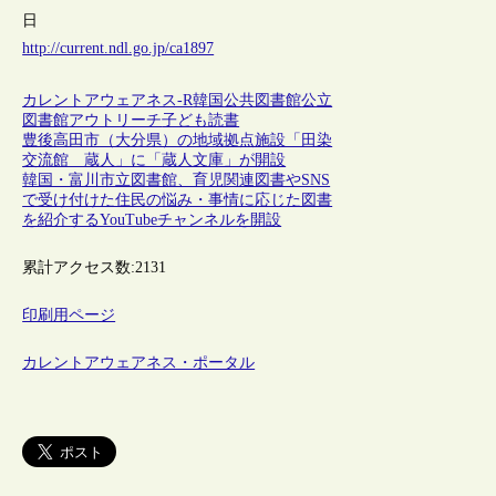
日
http://current.ndl.go.jp/ca1897
カレントアウェアネス-R
韓国
公共図書館
公立
図書館
アウトリーチ
子ども
読書
豊後高田市（大分県）の地域拠点施設「田染
交流館 蔵人」に「蔵人文庫」が開設
韓国・富川市立図書館、育児関連図書やSNS
で受け付けた住民の悩み・事情に応じた図書
を紹介するYouTubeチャンネルを開設
累計アクセス数:
2131
印刷用ページ
カレントアウェアネス・ポータル