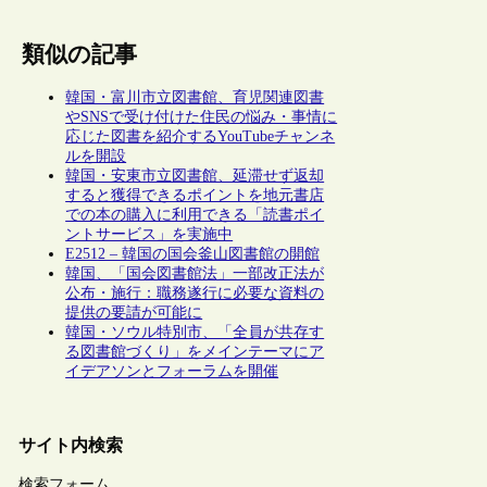
類似の記事
韓国・富川市立図書館、育児関連図書
やSNSで受け付けた住民の悩み・事情に
応じた図書を紹介するYouTubeチャンネ
ルを開設
韓国・安東市立図書館、延滞せず返却
すると獲得できるポイントを地元書店
での本の購入に利用できる「読書ポイ
ントサービス」を実施中
E2512 – 韓国の国会釜山図書館の開館
韓国、「国会図書館法」一部改正法が
公布・施行：職務遂行に必要な資料の
提供の要請が可能に
韓国・ソウル特別市、「全員が共存す
る図書館づくり」をメインテーマにア
イデアソンとフォーラムを開催
サイト内検索
検索フォーム