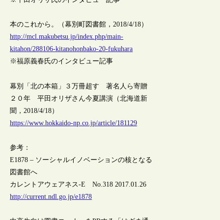
本のこれから。（幕別町図書館，2018/4/18）
http://mcl.makubetsu.jp/index.php/main-
kitahon/288106-kitanohonbako-20-fukuhara
※福原義春氏のインタビュー記事
幕別「北の本箱」３万冊超す 著名人ら寄贈
２０年 平田オリザさん今夏講演（北海道新
聞，2018/4/18）
https://www.hokkaido-np.co.jp/article/181129
参考：
E1878 – ソーシャルイノベーションの核となる
図書館へ
カレントアウェアネス-E No.318 2017.01.26
http://current.ndl.go.jp/e1878