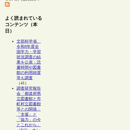
よく読まれている
コンテンツ（本
日）
文部科学省、
令和8年度全
国学力・学習
状況調査の結
果を公表：読
書時間や図書
館の利用頻度
等も調査
（41）
調査研究報告
会「都道府県
立図書館と市
町村立図書館
等との関係：
「支援」と
「協力」の今
とこれから」