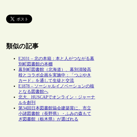
類似の記事
E2031 – 北の本箱：本と人がつながる幕
別町図書館の本棚
幕別町図書館（北海道）、幕別清陵高
校とコラボ企画を実施中：「つぶやき
カード」を通して生徒と交流
E1878 – ソーシャルイノベーションの核
となる図書館へ
北大、HUSCAPでオンライン・ジャーナ
ルを創刊
第34回日本図書館協会建築賞に、市立
小諸図書館（長野県）・ふみの森もて
ぎ図書館（栃木県）が選ばれる