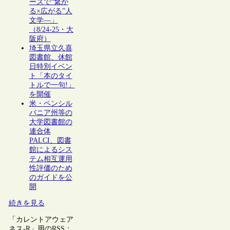
ーズで“繋が
る×広がる”人
文学―」
（8/24-25・大
阪府）
埼玉県立久喜
図書館、休館
日特別イベン
ト「本のタイ
トルで一句!」
を開催
米・ペンシル
バニア州等の
大学図書館の
連合体
PALCI、図書
館によるシス
テム相互運用
性評価のため
のガイドを公
開
続きを見る
「カレントアウェア
ネス-R」用のRSS：