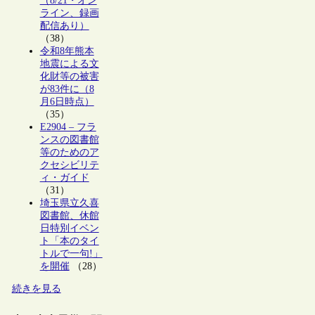
（8/21・オン
ライン、録画
配信あり）
（38）
令和8年熊本
地震による文
化財等の被害
が83件に（8
月6日時点）
（35）
E2904 – フラ
ンスの図書館
等のためのア
クセシビリテ
ィ・ガイド
（31）
埼玉県立久喜
図書館、休館
日特別イベン
ト「本のタイ
トルで一句!」
を開催
（28）
続きを見る