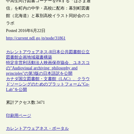
中高生向け図書コーナーをPRする「はざま通
信」を町内の中学・高校に配布：幕別町図書
館（北海道）と幕別高校イラスト同好会のコ
ラボ
Posted 2016年6月22日
http://current.ndl.go.jp/node/31861
カレントアウェアネス-R
日本
公共図書館
公立
図書館
企画
地域
蔵書構築
特定非営利活動法人映画保存協会、ユネスコ
の“Audiovisual archiving: philosophy and
principles”の第3版の日本語訳を公開
カナダ国立図書館・文書館（LAC）、クラウ
ドソーシングのためのプラットフォーム“Co-
Lab”を公開
累計アクセス数:
3471
印刷用ページ
カレントアウェアネス・ポータル