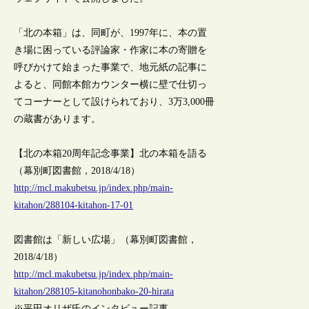
「北の本箱」は、同町が、1997年に、本の置
き場に困っている評論家・作家に本の寄贈を
呼びかけて始まった事業で、地元紙の記事に
よると、同館本館カウンター横に壁で仕切っ
てコーナーとして設けられており、3万3,000冊
の蔵書があります。
【北の本箱20周年記念事業】北の本箱を語る
（幕別町図書館，2018/4/18）
http://mcl.makubetsu.jp/index.php/main-
kitahon/288104-kitahon-17-01
図書館は「新しい広場」（幕別町図書館，
2018/4/18）
http://mcl.makubetsu.jp/index.php/main-
kitahon/288105-kitanohonbako-20-hirata
※平田オリザ氏のインタビュー記事