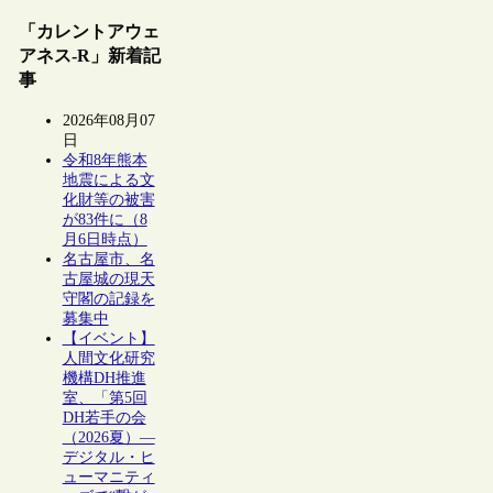
「カレントアウェ
アネス-R」新着記
事
2026年08月07
日
令和8年熊本
地震による文
化財等の被害
が83件に（8
月6日時点）
名古屋市、名
古屋城の現天
守閣の記録を
募集中
【イベント】
人間文化研究
機構DH推進
室、「第5回
DH若手の会
（2026夏）―
デジタル・ヒ
ューマニティ