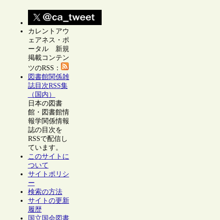
カレントアウ
ェアネス・ポ
ータル 新規
掲載コンテン
ツのRSS：
図書館関係雑
誌目次RSS集
（国内）
日本の図書
館・図書館情
報学関係情報
誌の目次を
RSSで配信し
ています。
このサイトに
ついて
サイトポリシ
ー
検索の方法
サイトの更新
履歴
国立国会図書