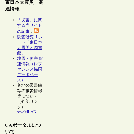
東日本大震災 関
連情報
「災害」に関
する当サイト
の記事
：
調査研究リポ
ート「東日本
大震災と図書
館」
地震・災害 関
連情報（レフ
ァレンス協同
データベー
ス）
各地の図書館
等の被災情報
等について
（外部リン
ク）
saveMLAK
CAポータルにつ
いて