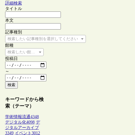
詳細検索
タイトル
本文
記事種別
検索したい記事種別を選択してください
館種
検索したい館種を選択してください
投稿日
～
検索
キーワードから検
索（テーマ）
学術情報流通
4348
デジタル化
4098
デ
ジタルアーカイブ
3349
イベント
3012