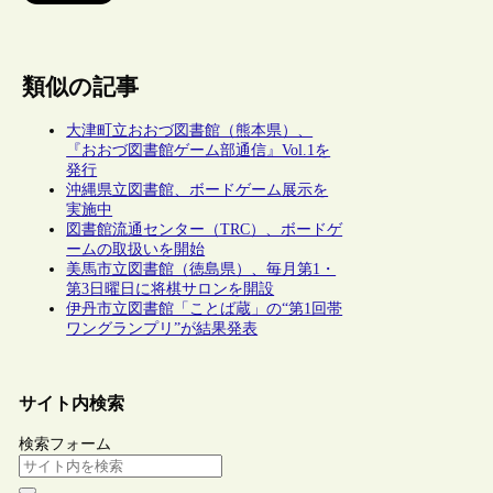
類似の記事
大津町立おおづ図書館（熊本県）、
『おおづ図書館ゲーム部通信』Vol.1を
発行
沖縄県立図書館、ボードゲーム展示を
実施中
図書館流通センター（TRC）、ボードゲ
ームの取扱いを開始
美馬市立図書館（徳島県）、毎月第1・
第3日曜日に将棋サロンを開設
伊丹市立図書館「ことば蔵」の“第1回帯
ワングランプリ”が結果発表
サイト内検索
検索フォーム