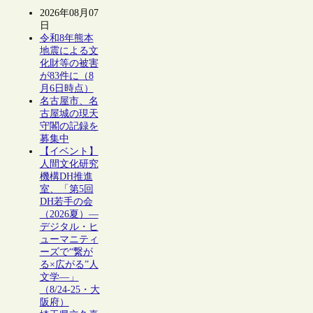
2026年08月07
日
令和8年熊本
地震による文
化財等の被害
が83件に（8
月6日時点）
名古屋市、名
古屋城の現天
守閣の記録を
募集中
【イベント】
人間文化研究
機構DH推進
室、「第5回
DH若手の会
（2026夏）―
デジタル・ヒ
ューマニティ
ーズで“繋が
る×広がる”人
文学―」
（8/24-25・大
阪府）