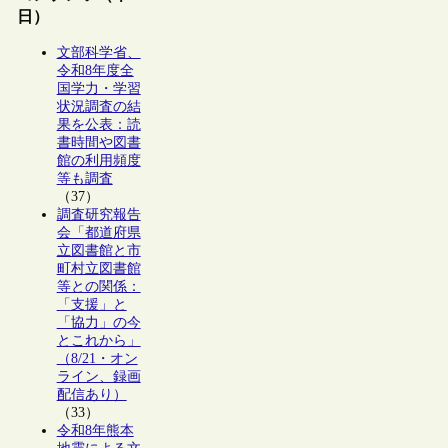
日）
文部科学省、
令和8年度全
国学力・学習
状況調査の結
果を公表：読
書時間や図書
館の利用頻度
等も調査
（37）
調査研究報告
会「都道府県
立図書館と市
町村立図書館
等との関係：
「支援」と
「協力」の今
とこれから」
（8/21・オン
ライン、録画
配信あり）
（33）
令和8年熊本