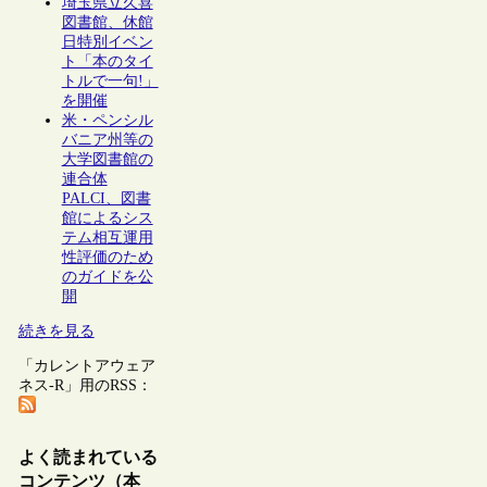
埼玉県立久喜
図書館、休館
日特別イベン
ト「本のタイ
トルで一句!」
を開催
米・ペンシル
バニア州等の
大学図書館の
連合体
PALCI、図書
館によるシス
テム相互運用
性評価のため
のガイドを公
開
続きを見る
「カレントアウェア
ネス-R」用のRSS：
よく読まれている
コンテンツ（本