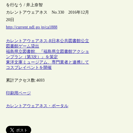
を行なう / 井上奈智
カレントアウェアネス No.330 2016年12月
20日
http://current.ndl.go.jp/ca1888
カレントアウェアネス-R
日本
公共図書館
公立
図書館
ゲーム
貸出
福島県立図書館、『福島県立図書館アクショ
ンプラン（第3次）』を策定
東洋文庫ミュージアム、専門業者と連携して
コスプレイベントを開催
累計アクセス数:
4693
印刷用ページ
カレントアウェアネス・ポータル