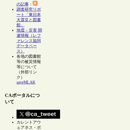
の記事
：
調査研究リポ
ート「東日本
大震災と図書
館」
地震・災害 関
連情報（レフ
ァレンス協同
データベー
ス）
各地の図書館
等の被災情報
等について
（外部リン
ク）
saveMLAK
CAポータルにつ
いて
カレントアウ
ェアネス・ポ