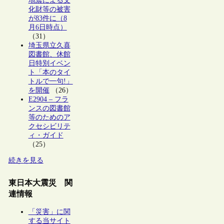
地震による文
化財等の被害
が83件に（8
月6日時点）
（31）
埼玉県立久喜
図書館、休館
日特別イベン
ト「本のタイ
トルで一句!」
を開催
（26）
E2904 – フラ
ンスの図書館
等のためのア
クセシビリテ
ィ・ガイド
（25）
続きを見る
東日本大震災 関
連情報
「災害」に関
する当サイト