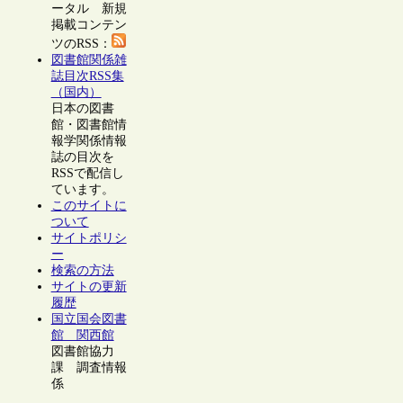
ータル 新規
掲載コンテン
ツのRSS：
図書館関係雑
誌目次RSS集
（国内）
日本の図書
館・図書館情
報学関係情報
誌の目次を
RSSで配信し
ています。
このサイトに
ついて
サイトポリシ
ー
検索の方法
サイトの更新
履歴
国立国会図書
館 関西館
図書館協力
課 調査情報
係